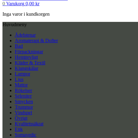
0
Varukorg
0,00
kr
Inga varor i kundkorgen
Huvudmeny
Ädelstenar
Aromaterapi & Dofter
Bad
Förpackningar
Hemtrevligt
Kläder & Textil
Klangskålar
Lampor
Ljus
Mattor
Rökelser
Seleniter
Smycken
Trummor
Vindspel
Övrigt
Kvalitetssäkrat
Etik
Somavedic