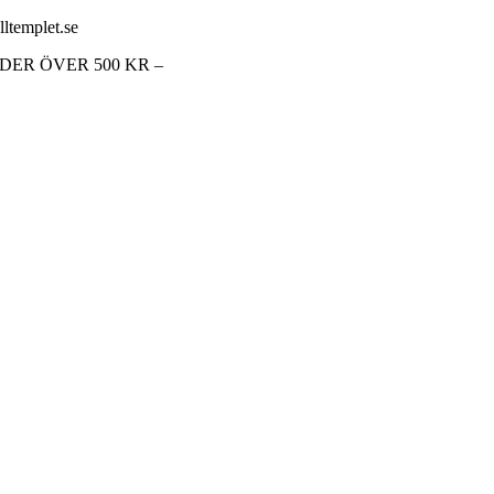
lltemplet.se
RDER ÖVER 500 KR –