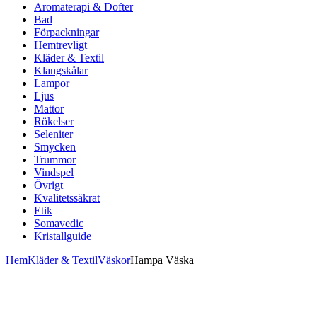
Aromaterapi & Dofter
Bad
Förpackningar
Hemtrevligt
Kläder & Textil
Klangskålar
Lampor
Ljus
Mattor
Rökelser
Seleniter
Smycken
Trummor
Vindspel
Övrigt
Kvalitetssäkrat
Etik
Somavedic
Kristallguide
Hem
Kläder & Textil
Väskor
Hampa Väska