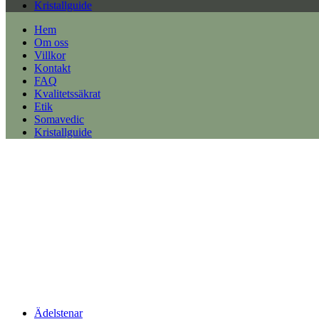
Kristallguide
Hem
Om oss
Villkor
Kontakt
FAQ
Kvalitetssäkrat
Etik
Somavedic
Kristallguide
Ädelstenar