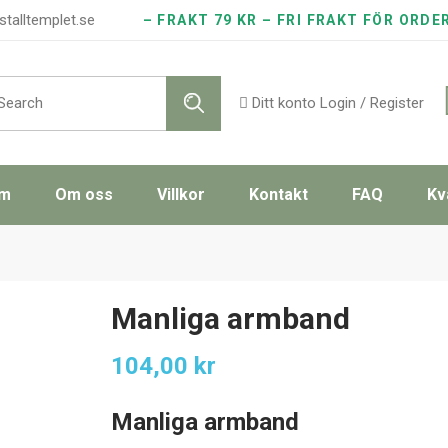
stalltemplet.se
– FRAKT 79 KR – FRI FRAKT FÖR ORDE
rch
Ditt konto
Login / Register
m
Om oss
Villkor
Kontakt
FAQ
Kv
Manliga armband
104,00
kr
Manliga armband