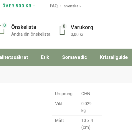
R ÖVER 500 KR –
FAQ
Svenska
0
0
Önskelista
Varukorg
Ändra din önskelista
0,00
kr
alitetssäkrat
Etik
Somavedic
Kristallguide
Ursprung
CHN
Vikt
0,029
kg
Mått
10 x 4
(cm)