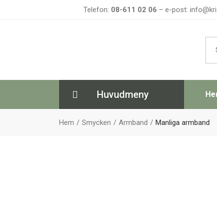
Telefon:
08-611 02 06
– e-post: info@kri
Sea
for:
Huvudmeny
He
Hem
Smycken
Armband
Manliga armband