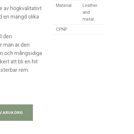
Material
Leather
 av högkvalitativt
and
ed en mängd olika
metal
CPNP
ll den
 män är den
ign och mångsidiga
t att bli en hit
usterbar rem.
 VARUKORG