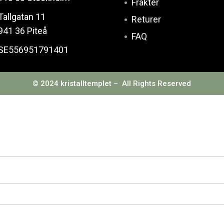
Frakter
Tallgatan 11
Returer
941 36 Piteå
FAQ
SE556951791401
© 2024 kristalltemplet – All Rights Reserved