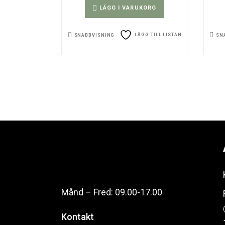
LÄGG I VARUKORG
LÄGG TILL LISTAN
SNABBVISNING
SN
Månd – Fred: 09.00-17.00
Kontakt