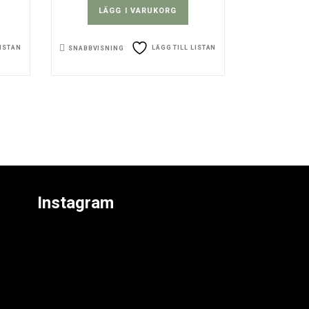
LÄGG I VARUKORG
LISTAN
LÄGG TILL LISTAN
SNABBVISNING
Instagram