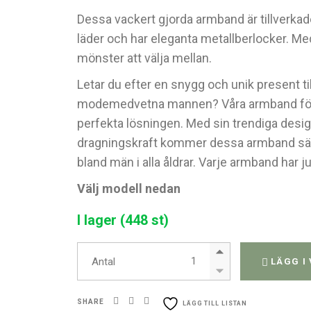
Dessa vackert gjorda armband är tillverkade
läder och har eleganta metallberlocker. M
mönster att välja mellan.
Letar du efter en snygg och unik present ti
modemedvetna mannen? Våra armband för
perfekta lösningen. Med sin trendiga des
dragningskraft kommer dessa armband säker
bland män i alla åldrar. Varje armband har j
Välj modell nedan
I lager (448 st)
Manliga armband quantity
Antal
LÄGG I
SHARE
LÄGG TILL LISTAN