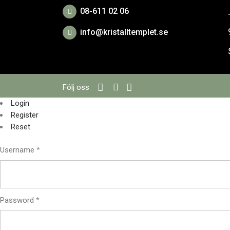
08-611 02 06
info@kristalltemplet.se
Följ oss
Login
Register
Reset
Username
*
Password
*