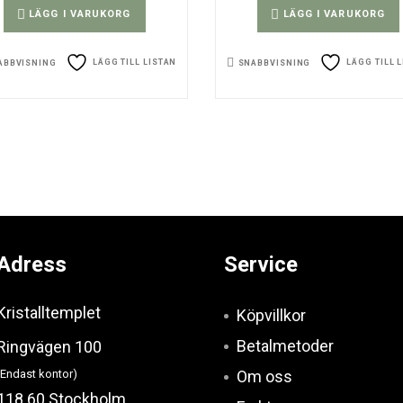
LÄGG I VARUKORG
LÄGG I VARUKORG
LÄGG TILL LISTAN
LÄGG TILL 
ABBVISNING
SNABBVISNING
Adress
Service
Kristalltemplet
Köpvillkor
Betalmetoder
Ringvägen 100
(Endast kontor)
Om oss
118 60 Stockholm