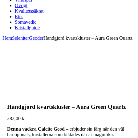
Övrigt
Kvalitetssäkrat
Etik
Somavedic
Kristallguide
Hem
Seleniter
Geoder
Handgjord kvartskluster – Aura Green Quartz
Handgjord kvartskluster – Aura Green Quartz
282,00
kr
Denna vackra Calcite Geod
– erbjuder sin färg när den väl
har öppnats, kristallerna som bildades där är magnifika.