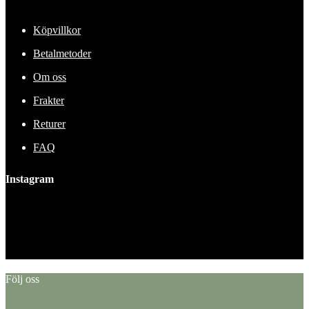
Köpvillkor
Betalmetoder
Om oss
Frakter
Returer
FAQ
Instagram
This error message is only visible to WordPress admins
Error: No feed found.
Please go to the Instagram Feed settings page to create a feed.
Följ oss