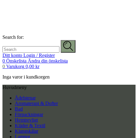
Search for:
Ditt konto
Login / Register
0
Önskelista
Ändra din önskelista
0
Varukorg
0,00
kr
Inga varor i kundkorgen
Huvudmeny
Ädelstenar
Aromaterapi & Dofter
Bad
Förpackningar
Hemtrevligt
Kläder & Textil
Klangskålar
Lampor