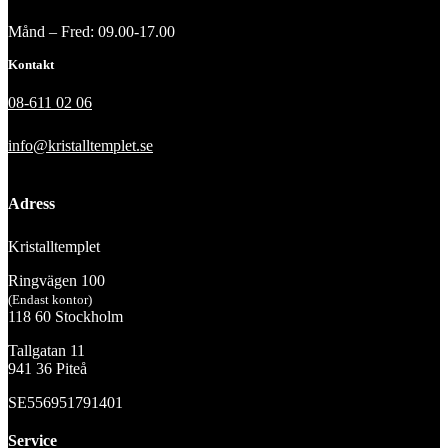
Månd – Fred: 09.00-17.00
Kontakt
08-611 02 06
info@kristalltemplet.se
Adress
Kristalltemplet
Ringvägen 100
(Endast kontor)
118 60 Stockholm
Tallgatan 11
941 36 Piteå
SE556951791401
Service