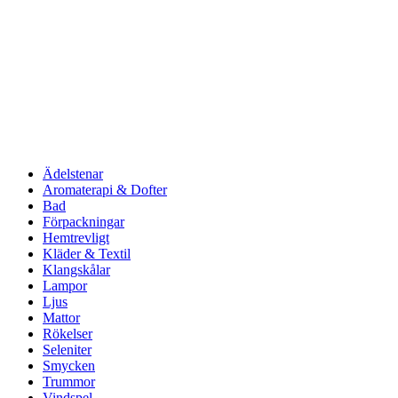
Ädelstenar
Aromaterapi & Dofter
Bad
Förpackningar
Hemtrevligt
Kläder & Textil
Klangskålar
Lampor
Ljus
Mattor
Rökelser
Seleniter
Smycken
Trummor
Vindspel