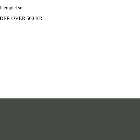
lltemplet.se
RDER ÖVER 500 KR –