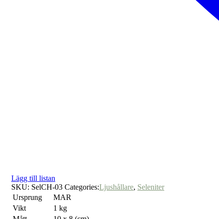
Lägg till listan
SKU:
SelCH-03
Categories:
Ljushållare
,
Seleniter
Ursprung
MAR
Vikt
1 kg
Mått
10 x 8 (cm)