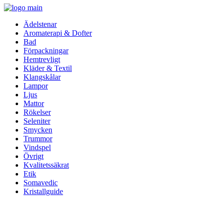
Ädelstenar
Aromaterapi & Dofter
Bad
Förpackningar
Hemtrevligt
Kläder & Textil
Klangskålar
Lampor
Ljus
Mattor
Rökelser
Seleniter
Smycken
Trummor
Vindspel
Övrigt
Kvalitetssäkrat
Etik
Somavedic
Kristallguide