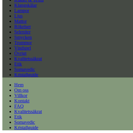
Klangskålar
Lampor
Ljus
Mattor
Rökelser
Seleniter
Smycken
Trummor
Vindspel
Övrigt
Kvalitetssäkrat
Etik
Somavedic
Kristallguide
Hem
Om oss
Villkor
Kontakt
FAQ
Kvalitetssäkrat
Etik
Somavedic
Kristallguide