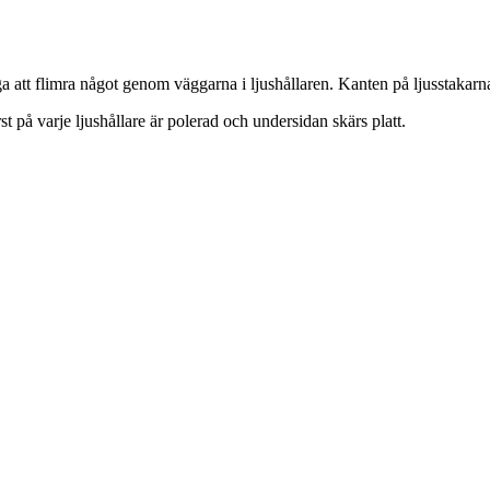
åga att flimra något genom väggarna i ljushållaren. Kanten på ljusstakarna 
t på varje ljushållare är polerad och undersidan skärs platt.