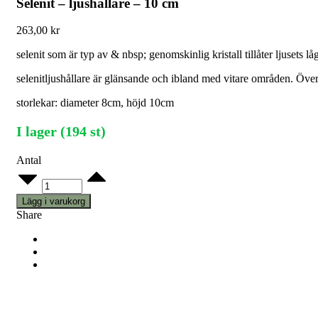
Selenit – ljushållare – 10 cm
263,00
kr
selenit som är typ av & nbsp; genomskinlig kristall tillåter ljusets l
selenitljushållare är glänsande och ibland med vitare områden. Övers
storlekar: diameter 8cm, höjd 10cm
I lager (194 st)
Antal
Selenit
-
ljushållare
Lägg i varukorg
-
Share
10
cm
quantity