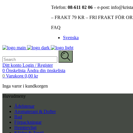
Telefon:
08-611 02 06
– e-post: info@krista
– FRAKT 79 KR – FRI FRAKT FÖR O
FAQ
Svenska
Search
for:
Ditt konto
Login / Register
0
Önskelista
Ändra din önskelista
0
Varukorg
0,00
kr
Inga varor i kundkorgen
Huvudmeny
Ädelstenar
Aromaterapi & Dofter
Bad
Förpackningar
Hemtrevligt
Kläder & Textil