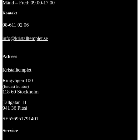
Månd – Fred: 09.00-17.00
Kontakt
08-611 02 06
info@kristalltemplet.se
Adress
Kristalltemplet
Ringvägen 100
(Endast kontor)
118 60 Stockholm
Tallgatan 11
941 36 Piteå
SE556951791401
Service