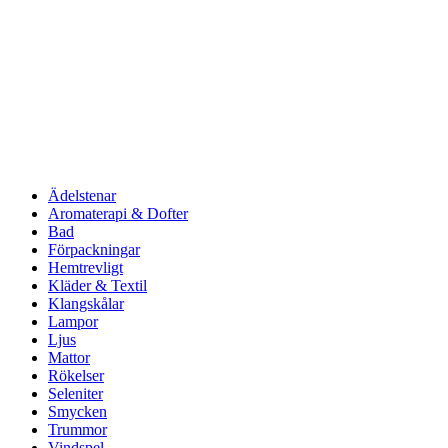
Ädelstenar
Aromaterapi & Dofter
Bad
Förpackningar
Hemtrevligt
Kläder & Textil
Klangskålar
Lampor
Ljus
Mattor
Rökelser
Seleniter
Smycken
Trummor
Vindspel