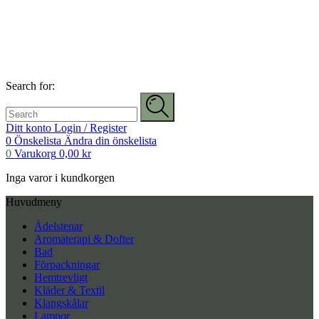
Search for:
Ditt konto
Login / Register
0
Önskelista
Ändra din önskelista
0
Varukorg
0,00
kr
Inga varor i kundkorgen
Huvudmeny
Ädelstenar
Aromaterapi & Dofter
Bad
Förpackningar
Hemtrevligt
Kläder & Textil
Klangskålar
Lampor