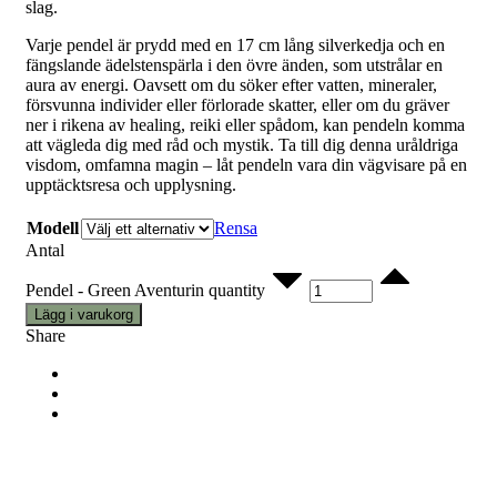
slag.
Varje pendel är prydd med en 17 cm lång silverkedja och en
fängslande ädelstenspärla i den övre änden, som utstrålar en
aura av energi. Oavsett om du söker efter vatten, mineraler,
försvunna individer eller förlorade skatter, eller om du gräver
ner i rikena av healing, reiki eller spådom, kan pendeln komma
att vägleda dig med råd och mystik. Ta till dig denna uråldriga
visdom, omfamna magin – låt pendeln vara din vägvisare på en
upptäcktsresa och upplysning.
Modell
Rensa
Antal
Pendel - Green Aventurin quantity
Lägg i varukorg
Share