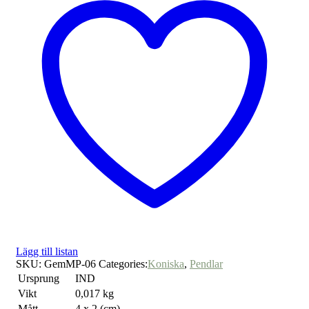
Lägg till listan
SKU:
GemMP-06
Categories:
Koniska
,
Pendlar
Ursprung
IND
Vikt
0,017 kg
Mått
4 x 2 (cm)