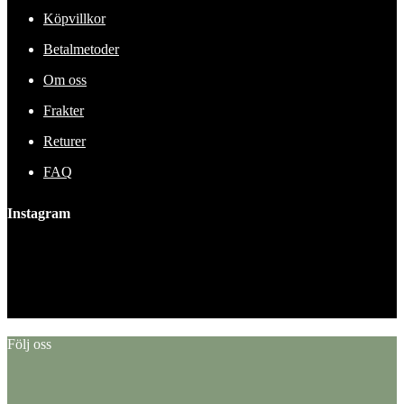
Köpvillkor
Betalmetoder
Om oss
Frakter
Returer
FAQ
Instagram
This error message is only visible to WordPress admins
Error: No feed found.
Please go to the Instagram Feed settings page to create a feed.
Följ oss