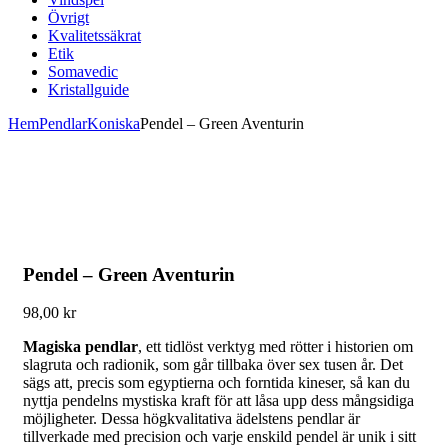
Övrigt
Kvalitetssäkrat
Etik
Somavedic
Kristallguide
Hem
Pendlar
Koniska
Pendel – Green Aventurin
Pendel – Green Aventurin
98,00
kr
Magiska pendlar
, ett tidlöst verktyg med rötter i historien om
slagruta och radionik, som går tillbaka över sex tusen år. Det
sägs att, precis som egyptierna och forntida kineser, så kan du
nyttja pendelns mystiska kraft för att låsa upp dess mångsidiga
möjligheter. Dessa högkvalitativa ädelstens pendlar är
tillverkade med precision och varje enskild pendel är unik i sitt