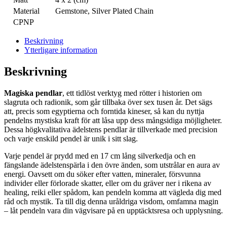
Material
Gemstone, Silver Plated Chain
CPNP
Beskrivning
Ytterligare information
Beskrivning
Magiska pendlar
, ett tidlöst verktyg med rötter i historien om
slagruta och radionik, som går tillbaka över sex tusen år. Det sägs
att, precis som egyptierna och forntida kineser, så kan du nyttja
pendelns mystiska kraft för att låsa upp dess mångsidiga möjligheter.
Dessa högkvalitativa ädelstens pendlar är tillverkade med precision
och varje enskild pendel är unik i sitt slag.
Varje pendel är prydd med en 17 cm lång silverkedja och en
fängslande ädelstenspärla i den övre änden, som utstrålar en aura av
energi. Oavsett om du söker efter vatten, mineraler, försvunna
individer eller förlorade skatter, eller om du gräver ner i rikena av
healing, reiki eller spådom, kan pendeln komma att vägleda dig med
råd och mystik. Ta till dig denna uråldriga visdom, omfamna magin
– låt pendeln vara din vägvisare på en upptäcktsresa och upplysning.