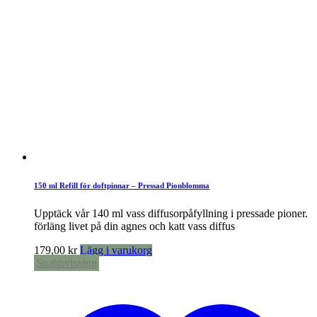
150 ml Refill för doftpinnar – Pressad Pionblomma
Upptäck vår 140 ml vass diffusorpåfyllning i pressade pioner.
förläng livet på din agnes och katt vass diffus
179,00
kr
Lägg i varukorg
Snabbvisning