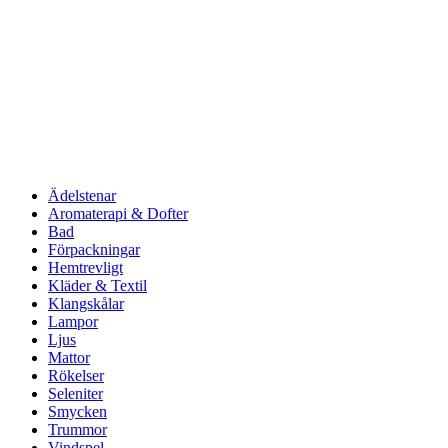
Ädelstenar
Aromaterapi & Dofter
Bad
Förpackningar
Hemtrevligt
Kläder & Textil
Klangskålar
Lampor
Ljus
Mattor
Rökelser
Seleniter
Smycken
Trummor
Vindspel