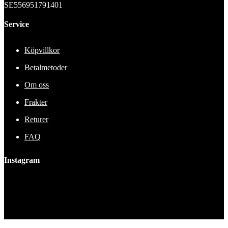
SE556951791401
Service
Köpvillkor
Betalmetoder
Om oss
Frakter
Returer
FAQ
Instagram
This error message is only visible to WordPress admins
Error: No feed found.
Please go to the Instagram Feed settings page to create a feed.