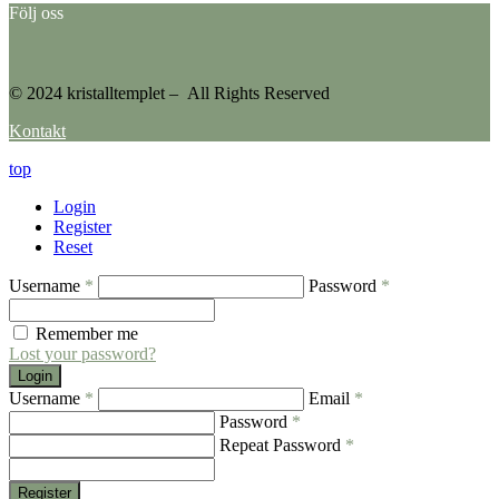
Följ oss
© 2024 kristalltemplet – All Rights Reserved
Kontakt
top
Login
Register
Reset
Username
*
Password
*
Remember me
Lost your password?
Login
Username
*
Email
*
Password
*
Repeat Password
*
Register