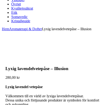
Övrigt
Kvalitetssäkrat
Etik
Somavedic
Kristallguide
Hem
Aromaterapi & Dofter
Lyxig lavendelvetepåse – Illusion
Lyxig lavendelvetepåse – Illusion
280,00
kr
Lyxig lavendel vetepåse
Välkommen till en värld av lyxiga lavendelvetepåsar.
Dessa unika och förtjusande produkter är symbolen för komfort
och avkoppling.