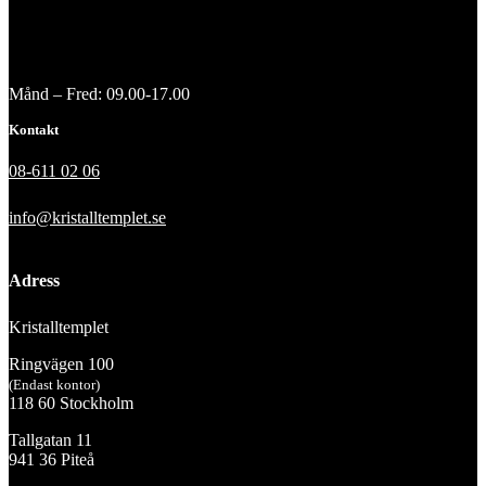
Månd – Fred: 09.00-17.00
Kontakt
08-611 02 06
info@kristalltemplet.se
Adress
Kristalltemplet
Ringvägen 100
(Endast kontor)
118 60 Stockholm
Tallgatan 11
941 36 Piteå