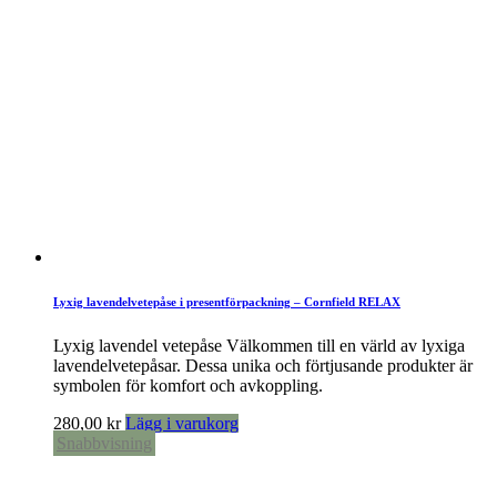
Lyxig lavendelvetepåse i presentförpackning – Cornfield RELAX
Lyxig lavendel vetepåse Välkommen till en värld av lyxiga
lavendelvetepåsar. Dessa unika och förtjusande produkter är
symbolen för komfort och avkoppling.
280,00
kr
Lägg i varukorg
Snabbvisning