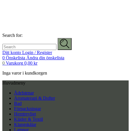
Search for:
Ditt konto
Login / Register
0
Önskelista
Ändra din önskelista
0
Varukorg
0,00
kr
Inga varor i kundkorgen
Huvudmeny
Ädelstenar
Aromaterapi & Dofter
Bad
Förpackningar
Hemtrevligt
Kläder & Textil
Klangskålar
Lampor