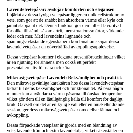
Lavendelvetepåsar: avslöjar komforten och elegansen
I hjärtat av dessa lyxiga vetepåsar ligger en unik cellstruktur av
vete, som gör att de snabbt kan absorbera värme eller kyla och
jämnt släppa ut det. Denna funktion gör dem till ett favoritval
för olika tillstånd, såsom artrit, menstruationssmärtor, värkande
leder och mer. Med lavendelns lugnande och
spänningsavlastande egenskaper i kombination skapar dessa
lavendelvetepåsar en oöverträffad avkopplingsupplevelse.
Dessa vetepåsar kommer i eleganta presentförpackningar vilket
är en njutning för sinnena men också ett perfekt
presentalternativ för nära och kära.
Mikrovågsvetepåse Lavendel: Bekvämlighet och praktisk
Den mikrovågsvänliga karaktären hos dessa lavendelvetepåsar
bidrar till deras bekvämlighet och funktionalitet. På bara några
minuter kan användarna värma påsarna till önskad temperatur,
vilket gör dem till en lättillgänglig källa till komfort för dagligt
bruk. Oavsett om det är en kylig kväll eller en muskellindrande
session, ger dessa mikrovågsvetepåsar omedelbar lättnad och
avkoppling.
Dessa förpackade vetepåsar är gjorda med en blandning av
vete, lavendelfrön och extra lavendelolja, vilket säkerställer en