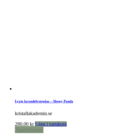
Lyxig lavendelvetepåse – Sleepy Panda
kristallakademin.se
280,00
kr
Lägg i varukorg
Snabbvisning