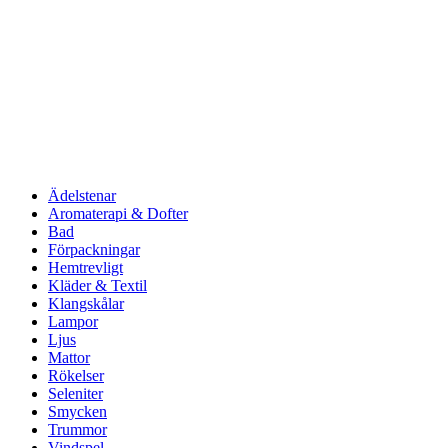
Ädelstenar
Aromaterapi & Dofter
Bad
Förpackningar
Hemtrevligt
Kläder & Textil
Klangskålar
Lampor
Ljus
Mattor
Rökelser
Seleniter
Smycken
Trummor
Vindspel