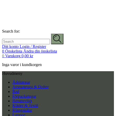
Search for:
Ditt konto
Login / Register
0
Önskelista
Ändra din önskelista
0
Varukorg
0,00
kr
Inga varor i kundkorgen
Huvudmeny
Ädelstenar
Aromaterapi & Dofter
Bad
Förpackningar
Hemtrevligt
Kläder & Textil
Klangskålar
Lampor