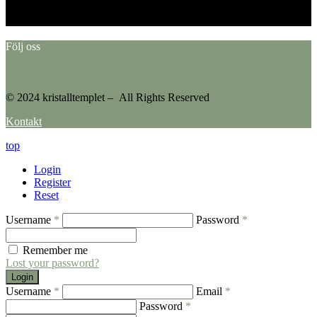
Please go to the Instagram Feed settings page to create a feed.
Följ oss
© 2024 kristalltemplet – All Rights Reserved
Kontakt
top
Login
Register
Reset
Username
*
Password
*
Remember me
Lost your password?
Login
Username
*
Email
*
Password
*