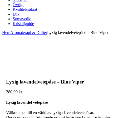
Övrigt
Kvalitetssäkrat
Etik
Somavedic
Kristallguide
Hem
Aromaterapi & Dofter
Lyxig lavendelvetepåse – Blue Viper
Lyxig lavendelvetepåse – Blue Viper
280,00
kr
Lyxig lavendel vetepåse
Välkommen till en värld av lyxiga lavendelvetepåsar.
Dessa unika och förtjusande produkter är symbolen för komfort