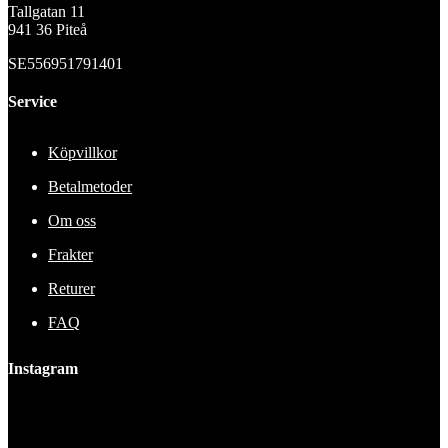
Tallgatan 11
941 36 Piteå
SE556951791401
Service
Köpvillkor
Betalmetoder
Om oss
Frakter
Returer
FAQ
Instagram
This error message is only visible to WordPress admins
Error: No feed found.