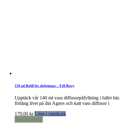
150 ml Refill för doftpinnar – Fell Berry
Upptäck vår 140 ml vass diffusorpåfyllning i fallet bär.
förläng livet på din Agnes och katt vass diffusor i
179,00
kr
Lägg i varukorg
Snabbvisning