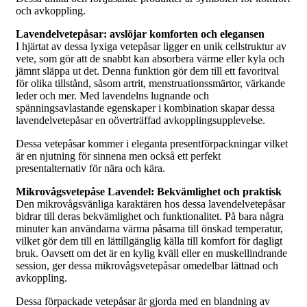
och avkoppling.
Lavendelvetepåsar: avslöjar komforten och elegansen
I hjärtat av dessa lyxiga vetepåsar ligger en unik cellstruktur av
vete, som gör att de snabbt kan absorbera värme eller kyla och
jämnt släppa ut det. Denna funktion gör dem till ett favoritval
för olika tillstånd, såsom artrit, menstruationssmärtor, värkande
leder och mer. Med lavendelns lugnande och
spänningsavlastande egenskaper i kombination skapar dessa
lavendelvetepåsar en oöverträffad avkopplingsupplevelse.
Dessa vetepåsar kommer i eleganta presentförpackningar vilket
är en njutning för sinnena men också ett perfekt
presentalternativ för nära och kära.
Mikrovågsvetepåse Lavendel: Bekvämlighet och praktisk
Den mikrovågsvänliga karaktären hos dessa lavendelvetepåsar
bidrar till deras bekvämlighet och funktionalitet. På bara några
minuter kan användarna värma påsarna till önskad temperatur,
vilket gör dem till en lättillgänglig källa till komfort för dagligt
bruk. Oavsett om det är en kylig kväll eller en muskellindrande
session, ger dessa mikrovågsvetepåsar omedelbar lättnad och
avkoppling.
Dessa förpackade vetepåsar är gjorda med en blandning av