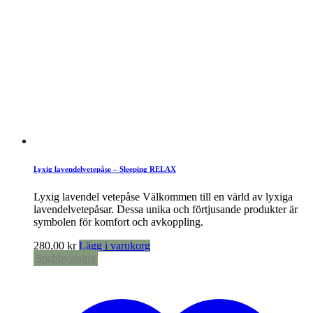
Lyxig lavendelvetepåse – Sleeping RELAX
Lyxig lavendel vetepåse Välkommen till en värld av lyxiga
lavendelvetepåsar. Dessa unika och förtjusande produkter är
symbolen för komfort och avkoppling.
280,00
kr
Lägg i varukorg
Snabbvisning