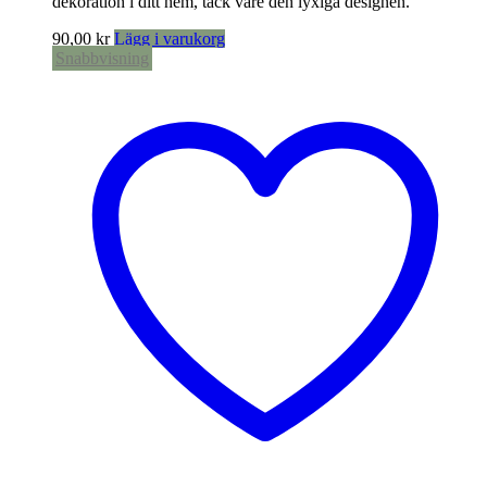
dekoration i ditt hem, tack vare den lyxiga designen.
90,00
kr
Lägg i varukorg
Snabbvisning