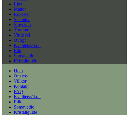
Ljus
Mattor
Rökelser
Seleniter
Smycken
Trummor
Vindspel
Övrigt
Kvalitetssäkrat
Etik
Somavedic
Kristallguide
Hem
Om oss
Villkor
Kontakt
FAQ
Kvalitetssäkrat
Etik
Somavedic
Kristallguide