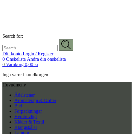
Search for:
Ditt konto
Login / Register
0
Önskelista
Ändra din önskelista
0
Varukorg
0,00
kr
Inga varor i kundkorgen
Huvudmeny
Ädelstenar
Aromaterapi & Dofter
Bad
Förpackningar
Hemtrevligt
Kläder & Textil
Klangskålar
Lampor