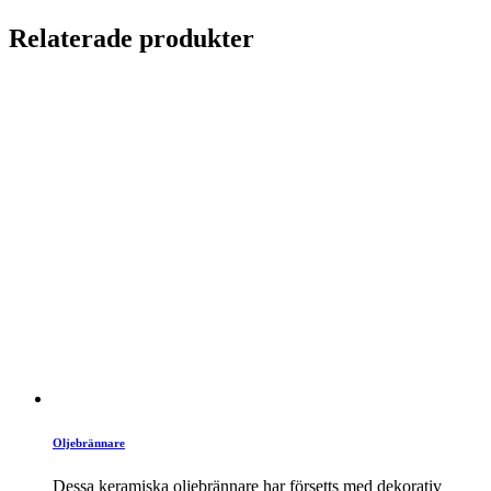
Relaterade produkter
Oljebrännare
Dessa keramiska oljebrännare har försetts med dekorativ