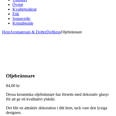
Övrigt
Kvalitetssäkrat
Etik
Somavedic
Kristallguide
Hem
Aromaterapi & Dofter
Doftkrus
Oljebrännare
Oljebrännare
84,00
kr
Dessa keramiska oljebrännare har försetts med dekorativ glasyr
för att ge ett kvalitativt ytskikt.
Det blir en attraktiv dekoration i ditt hem, tack vare den lyxiga
designen.