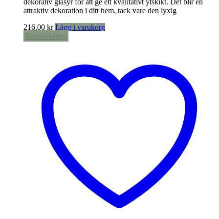
dekorativ glasyr för att ge ett kvalitativt ytskikt. Det blir en
attraktiv dekoration i ditt hem, tack vare den lyxig
216,00
kr
Lägg i varukorg
Snabbvisning