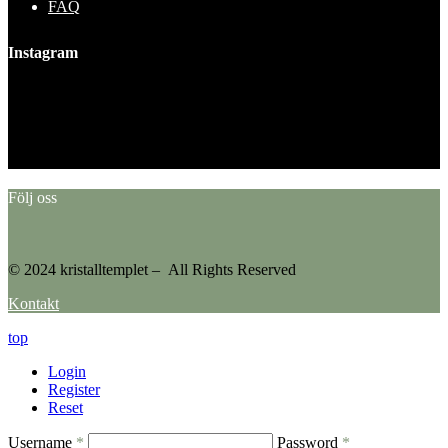
FAQ
Instagram
This error message is only visible to WordPress admins
Error: No feed found.
Please go to the Instagram Feed settings page to create a feed.
Följ oss
© 2024 kristalltemplet – All Rights Reserved
Kontakt
top
Login
Register
Reset
Username
*
Password
*