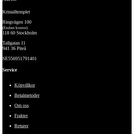
Kristalltemplet
Ringvägen 100
(Endast kontor)
118 60 Stockholm
Tallgatan 11
941 36 Piteå
SE556951791401
Service
Köpvillkor
Betalmetoder
Om oss
Frakter
Returer