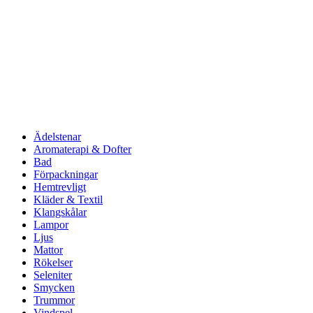
Ädelstenar
Aromaterapi & Dofter
Bad
Förpackningar
Hemtrevligt
Kläder & Textil
Klangskålar
Lampor
Ljus
Mattor
Rökelser
Seleniter
Smycken
Trummor
Vindspel