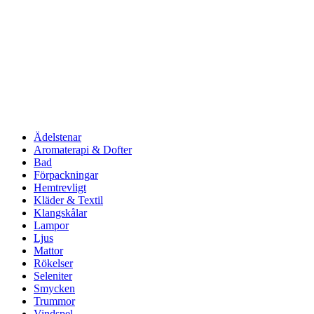
Ädelstenar
Aromaterapi & Dofter
Bad
Förpackningar
Hemtrevligt
Kläder & Textil
Klangskålar
Lampor
Ljus
Mattor
Rökelser
Seleniter
Smycken
Trummor
Vindspel