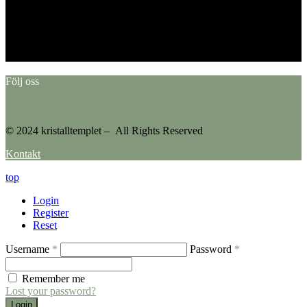
This error message is only visible to WordPress admins
Error: No feed found.
Please go to the Instagram Feed settings page to create a feed.
Följ oss
© 2024 kristalltemplet – All Rights Reserved
Kontakt
top
Login
Register
Reset
Username
*
Password
*
Remember me
Lost your password?
Login