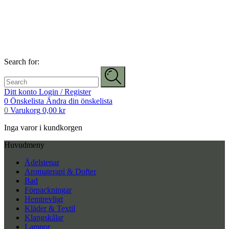
Search for:
Ditt konto
Login / Register
0
Önskelista
Ändra din önskelista
0
Varukorg
0,00
kr
Inga varor i kundkorgen
Huvudmeny
Ädelstenar
Aromaterapi & Dofter
Bad
Förpackningar
Hemtrevligt
Kläder & Textil
Klangskålar
Lampor