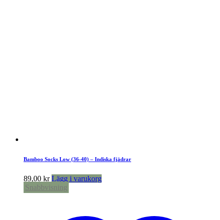
Bamboo Socks Low (36-40) – Indiska fjädrar
89,00
kr
Lägg i varukorg
Snabbvisning