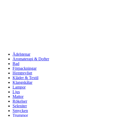
Ädelstenar
Aromaterapi & Dofter
Bad
Förpackningar
Hemtrevligt
Kläder & Textil
Klangskålar
Lampor
Ljus
Mattor
Rökelser
Seleniter
Smycken
Trummor