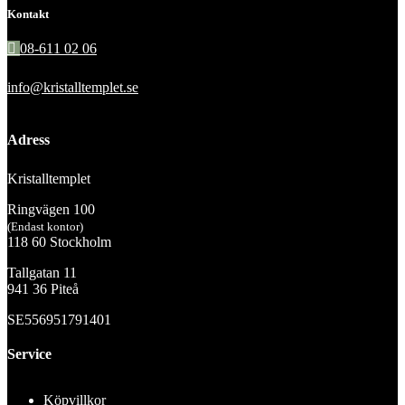
Kontakt
08-611 02 06
info@kristalltemplet.se
Adress
Kristalltemplet
Ringvägen 100
(Endast kontor)
118 60 Stockholm
Tallgatan 11
941 36 Piteå
SE556951791401
Service
Köpvillkor