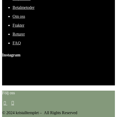
Betalmetoder
Om oss
Frakter
Returer
FAQ
Instagram
This error message is only visible to WordPress admins
Error: No feed found.
Please go to the Instagram Feed settings page to create a feed.
Följ oss
© 2024 kristalltemplet – All Rights Reserved