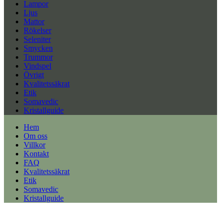
Lampor
Ljus
Mattor
Rökelser
Seleniter
Smycken
Trummor
Vindspel
Övrigt
Kvalitetssäkrat
Etik
Somavedic
Kristallguide
Hem
Om oss
Villkor
Kontakt
FAQ
Kvalitetssäkrat
Etik
Somavedic
Kristallguide