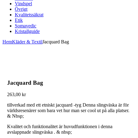
Vindspel
Övrigt
Kvalitetssäkrat
Etik
Somavedic
Kristallguide
Hem
Kläder & Textil
Jacquard Bag
Jacquard Bag
263,00
kr
tillverkad med ett etniskt jacquard -tyg Denna slingväska är för
världsresenärer som bara vet hur man ser cool ut på alla platser.
& Nbsp;
Kvalitet och funktionalitet är huvudfunktionen i denna
avslappnade slingväska . & nbsp;