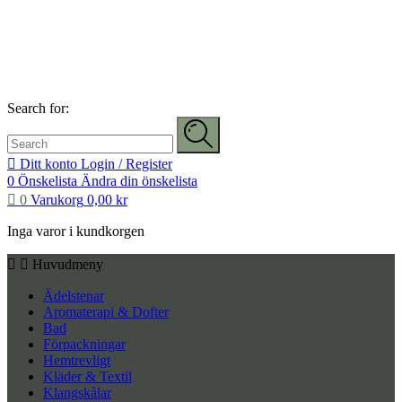
Search for:
Ditt konto
Login / Register
0
Önskelista
Ändra din önskelista
0
Varukorg
0,00
kr
Inga varor i kundkorgen
Huvudmeny
Ädelstenar
Aromaterapi & Dofter
Bad
Förpackningar
Hemtrevligt
Kläder & Textil
Klangskålar