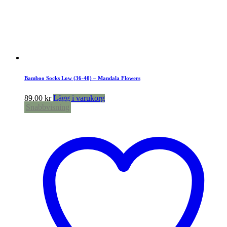
Bamboo Socks Low (36-40) – Mandala Flowers
89,00
kr
Lägg i varukorg
Snabbvisning