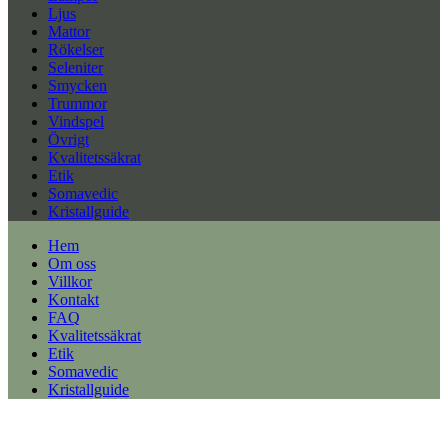
Ljus
Mattor
Rökelser
Seleniter
Smycken
Trummor
Vindspel
Övrigt
Kvalitetssäkrat
Etik
Somavedic
Kristallguide
Hem
Om oss
Villkor
Kontakt
FAQ
Kvalitetssäkrat
Etik
Somavedic
Kristallguide