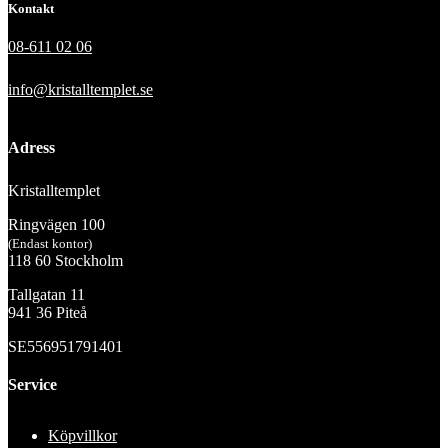
Kontakt
08-611 02 06
info@kristalltemplet.se
Adress
Kristalltemplet
Ringvägen 100
(Endast kontor)
118 60 Stockholm
Tallgatan 11
941 36 Piteå
SE556951791401
Service
Köpvillkor