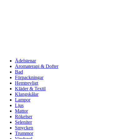
Ädelstenar
Aromaterapi & Dofter
Bad
Förpackningar
Hemtrevligt
Kläder & Textil
Klangskålar
Lampor
Ljus
Mattor
Rökelser
Seleniter
Smycken
Trummor
Vindspel