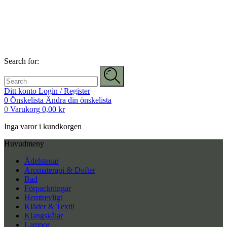
Search for:
Ditt konto
Login / Register
0
Önskelista
Ändra din önskelista
0
Varukorg
0,00
kr
Inga varor i kundkorgen
Huvudmeny
Ädelstenar
Aromaterapi & Dofter
Bad
Förpackningar
Hemtrevligt
Kläder & Textil
Klangskålar
Lampor