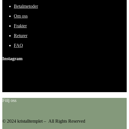
Betalmetoder
Om oss
Frakter
Returer
FAQ
Instagram
This error message is only visible to WordPress admins
Error: No feed found.
Please go to the Instagram Feed settings page to create a feed.
Följ oss
© 2024 kristalltemplet – All Rights Reserved