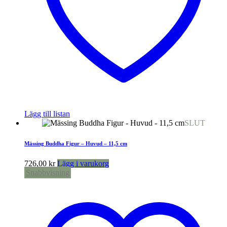
Lägg till listan
SLUT
Mässing Buddha Figur – Huvud – 11,5 cm
726,00
kr
Lägg i varukorg
Snabbvisning