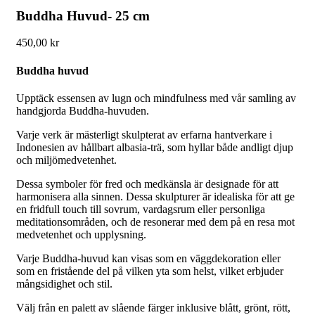
Buddha Huvud- 25 cm
450,00
kr
Buddha huvud
Upptäck essensen av lugn och mindfulness med vår samling av
handgjorda Buddha-huvuden.
Varje verk är mästerligt skulpterat av erfarna hantverkare i
Indonesien av hållbart albasia-trä, som hyllar både andligt djup
och miljömedvetenhet.
Dessa symboler för fred och medkänsla är designade för att
harmonisera alla sinnen. Dessa skulpturer är idealiska för att ge
en fridfull touch till sovrum, vardagsrum eller personliga
meditationsområden, och de resonerar med dem på en resa mot
medvetenhet och upplysning.
Varje Buddha-huvud kan visas som en väggdekoration eller
som en fristående del på vilken yta som helst, vilket erbjuder
mångsidighet och stil.
Välj från en palett av slående färger inklusive blått, grönt, rött,