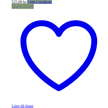
525,00
kr
Lägg i varukorg
Snabbvisning
Lägg till listan