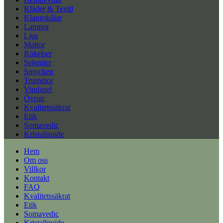
Kläder & Textil
Klangskålar
Lampor
Ljus
Mattor
Rökelser
Seleniter
Smycken
Trummor
Vindspel
Övrigt
Kvalitetssäkrat
Etik
Somavedic
Kristallguide
Hem
Om oss
Villkor
Kontakt
FAQ
Kvalitetssäkrat
Etik
Somavedic
Kristallguide