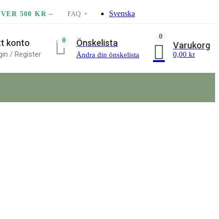
Svenska
VER 500 KR –
FAQ
0
0
Önskelista
tt konto
Varukorg
in / Register
0,00
kr
Ändra din önskelista