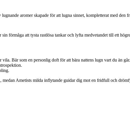
 lugnande aromer skapade för att lugna sinnet, kompletterat med den frid
r sin förmåga att tysta rastlösa tankar och lyfta medvetandet till ett h
ör vila. Bär som en personlig doft för att bära nattens lugn vart du än går
trospektion.
ling.
 medan Ametists milda inflytande guidar dig mot en fridfull och drömf