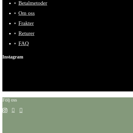
Betalmetoder
Om oss
Frakter
Returer
FAQ
Instagram
This error message is only visible to WordPress admins
Error: No feed found.
Please go to the Instagram Feed settings page to create a feed.
Följ oss