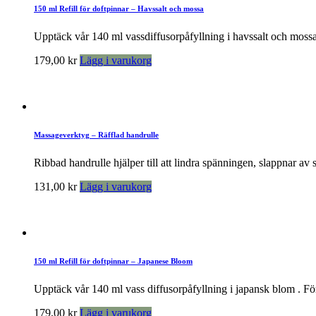
150 ml Refill för doftpinnar – Havssalt och mossa
Upptäck vår 140 ml vassdiffusorpåfyllning i havssalt och mossa
179,00
kr
Lägg i varukorg
Massageverktyg – Räfflad handrulle
Ribbad handrulle hjälper till att lindra spänningen, slappnar av
131,00
kr
Lägg i varukorg
150 ml Refill för doftpinnar – Japanese Bloom
Upptäck vår 140 ml vass diffusorpåfyllning i japansk blom . F
179,00
kr
Lägg i varukorg