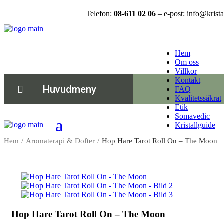
Telefon:
08-611 02 06
– e-post: info@krista
Hem
Om oss
Villkor
Kontakt
Huvudmeny
FAQ
Kvalitetssäkrat
Etik
Somavedic
Kristallguide
Hem
Aromaterapi & Dofter
Hop Hare Tarot Roll On – The Moon
Hop Hare Tarot Roll On – The Moon