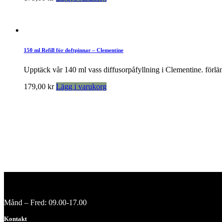
150 ml Refill för doftpinnar – Clementine
Upptäck vår 140 ml vass diffusorpåfyllning i Clementine. förlän
179,00
kr
Lägg i varukorg
Månd – Fred: 09.00-17.00
Kontakt