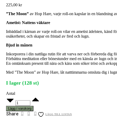
225,00
kr
”The Moon”
av Hop Hare, varje roll-on kapslar in en blandning av
Ametist: Nattens väktare
Inbäddad i kärnan av varje roll-on vilar en ametist ädelsten, känd fö
osäkerheter, och skapar en fristad av fred och lugn.
Bjud in månen
Inkorporera i din nattliga rutin för att varva ner och förbereda dig f
Förbättra meditation eller bönestunder med en känsla av lugn och in
En omtänksam present till nära och kära som söker tröst och avkopp
Med ”The Moon” av Hop Hare, låt natttimmarna omsluta dig i lugn,
I lager (128 st)
Antal
Hop
Hare
Tarot
Lägg i varukorg
Roll
Share
LÄGG TILL LISTAN
On