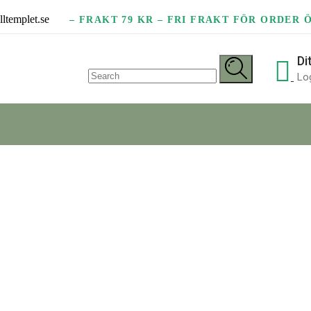
lltemplet.se
– FRAKT 79 KR – FRI FRAKT FÖR ORDER Ö
Di
Search
for:
Log