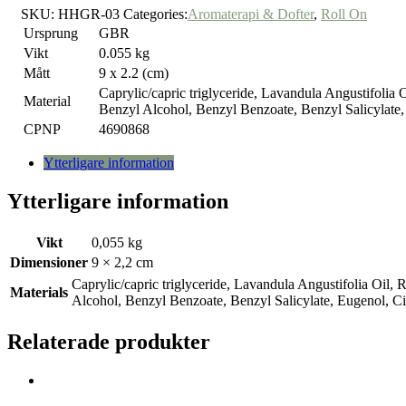
SKU:
HHGR-03
Categories:
Aromaterapi & Dofter
,
Roll On
-
The
Ursprung
GBR
Moon
Vikt
0.055 kg
quantity
Mått
9 x 2.2 (cm)
Caprylic/capric triglyceride, Lavandula Angustifolia
Material
Benzyl Alcohol, Benzyl Benzoate, Benzyl Salicylate, 
CPNP
4690868
Ytterligare information
Ytterligare information
Vikt
0,055 kg
Dimensioner
9 × 2,2 cm
Caprylic/capric triglyceride, Lavandula Angustifolia Oil,
Materials
Alcohol, Benzyl Benzoate, Benzyl Salicylate, Eugenol, Ci
Relaterade produkter