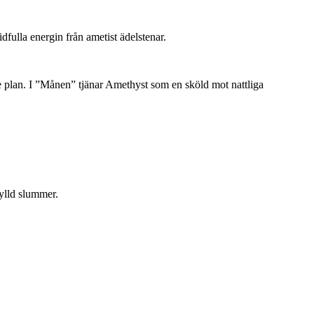
fulla energin från ametist ädelstenar.
ögre plan. I ”Månen” tjänar Amethyst som en sköld mot nattliga
.
ylld slummer.