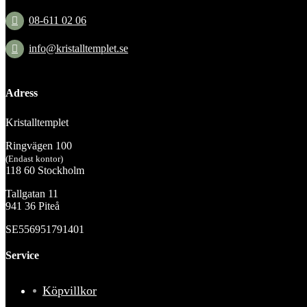
08-611 02 06
info@kristalltemplet.se
Adress
Kristalltemplet
Ringvägen 100
(Endast kontor)
118 60 Stockholm
Tallgatan 11
941 36 Piteå
SE556951791401
Service
Köpvillkor