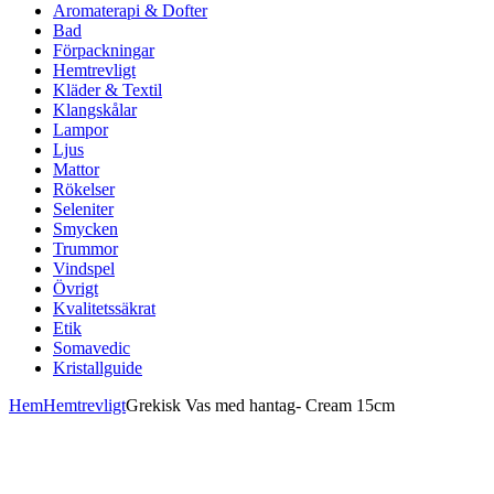
Aromaterapi & Dofter
Bad
Förpackningar
Hemtrevligt
Kläder & Textil
Klangskålar
Lampor
Ljus
Mattor
Rökelser
Seleniter
Smycken
Trummor
Vindspel
Övrigt
Kvalitetssäkrat
Etik
Somavedic
Kristallguide
Hem
Hemtrevligt
Grekisk Vas med hantag- Cream 15cm