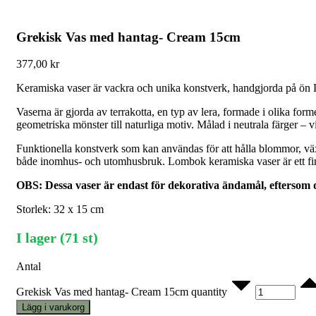
Grekisk Vas med hantag- Cream 15cm
377,00
kr
Keramiska vaser är vackra och unika konstverk, handgjorda på ö
Vaserna är gjorda av terrakotta, en typ av lera, formade i olika for
geometriska mönster till naturliga motiv. Målad i neutrala färger – v
Funktionella konstverk som kan användas för att hålla blommor, växte
både inomhus- och utomhusbruk. Lombok keramiska vaser är ett fint
OBS: Dessa vaser är endast för dekorativa ändamål, eftersom 
Storlek: 32 x 15 cm
I lager (71 st)
Antal
Grekisk Vas med hantag- Cream 15cm quantity
Lägg i varukorg