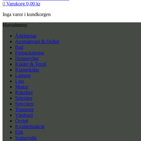
0
Varukorg
0,00
kr
Inga varor i kundkorgen
Huvudmeny
Ädelstenar
Aromaterapi & Dofter
Bad
Förpackningar
Hemtrevligt
Kläder & Textil
Klangskålar
Lampor
Ljus
Mattor
Rökelser
Seleniter
Smycken
Trummor
Vindspel
Övrigt
Kvalitetssäkrat
Etik
Somavedic