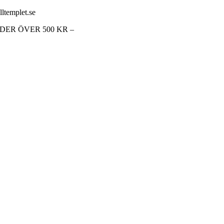
lltemplet.se
RDER ÖVER 500 KR –