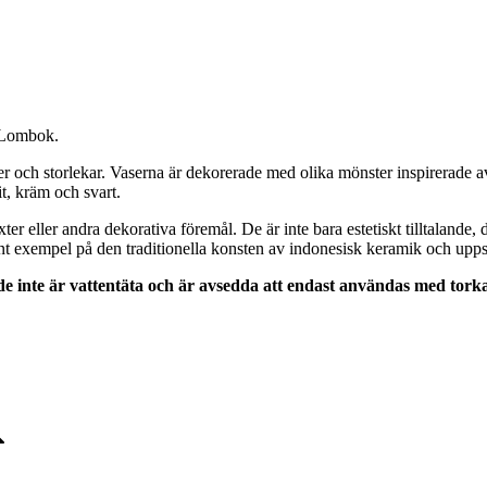
n Lombok.
mer och storlekar. Vaserna är dekorerade med olika mönster inspirerade a
it, kräm och svart.
r eller andra dekorativa föremål. De är inte bara estetiskt tilltalande, 
 exempel på den traditionella konsten av indonesisk keramik och uppsk
de inte är vattentäta och är avsedda att endast användas med tor