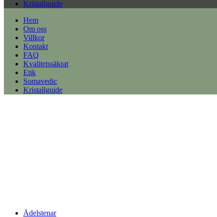
Kristallguide
Hem
Om oss
Villkor
Kontakt
FAQ
Kvalitetssäkrat
Etik
Somavedic
Kristallguide
Ädelstenar