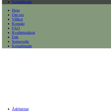
Kristallguide
Hem
Om oss
Villkor
Kontakt
FAQ
Kvalitetssäkrat
Etik
Somavedic
Kristallguide
Ädelstenar