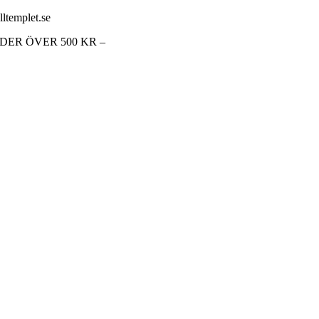
lltemplet.se
RDER ÖVER 500 KR –