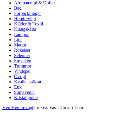
Aromaterapi & Dofter
Bad
Förpackningar
Hemtrevligt
Kläder & Textil
Klangskålar
Lampor
Ljus
Mattor
Rökelser
Seleniter
Smycken
Trummor
Vindspel
Övrigt
Kvalitetssäkrat
Etik
Somavedic
Kristallguide
Hem
Hemtrevligt
Grekisk Vas – Cream 12cm