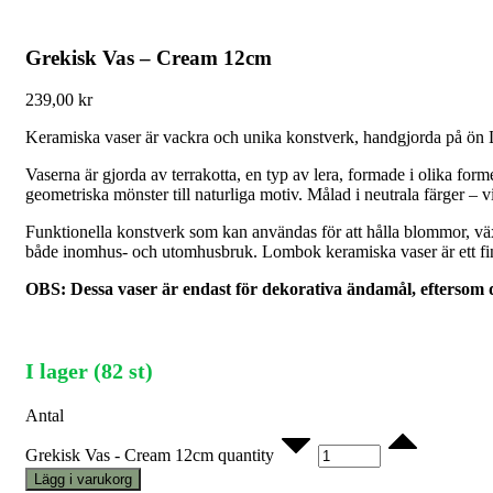
Grekisk Vas – Cream 12cm
239,00
kr
Keramiska vaser är vackra och unika konstverk, handgjorda på ö
Vaserna är gjorda av terrakotta, en typ av lera, formade i olika for
geometriska mönster till naturliga motiv. Målad i neutrala färger – v
Funktionella konstverk som kan användas för att hålla blommor, växte
både inomhus- och utomhusbruk. Lombok keramiska vaser är ett fint
OBS: Dessa vaser är endast för dekorativa ändamål, eftersom 
I lager (82 st)
Antal
Grekisk Vas - Cream 12cm quantity
Lägg i varukorg