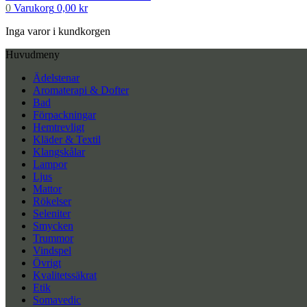
0
Varukorg
0,00
kr
Inga varor i kundkorgen
Huvudmeny
Ädelstenar
Aromaterapi & Dofter
Bad
Förpackningar
Hemtrevligt
Kläder & Textil
Klangskålar
Lampor
Ljus
Mattor
Rökelser
Seleniter
Smycken
Trummor
Vindspel
Övrigt
Kvalitetssäkrat
Etik
Somavedic