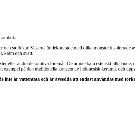
n Lombok.
mer och storlekar. Vaserna är dekorerade med olika mönster inspirerade a
it, kräm och svart.
r eller andra dekorativa föremål. De är inte bara estetiskt tilltalande, 
 exempel på den traditionella konsten av indonesisk keramik och uppsk
de inte är vattentäta och är avsedda att endast användas med tor