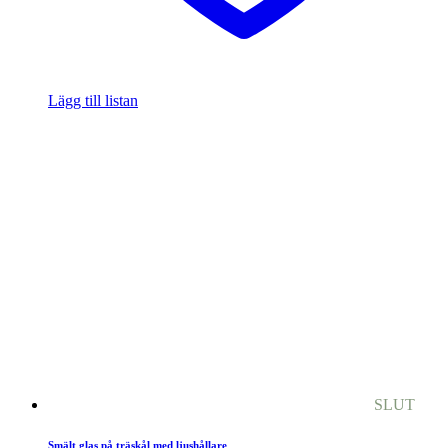
Lägg till listan
SLUT
Smält glas på träskål med ljushållare