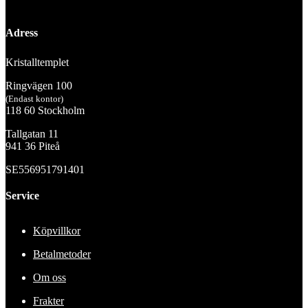
Adress
Kristalltemplet
Ringvägen 100
(Endast kontor)
118 60 Stockholm
Tallgatan 11
941 36 Piteå
SE556951791401
Service
Köpvillkor
Betalmetoder
Om oss
Frakter