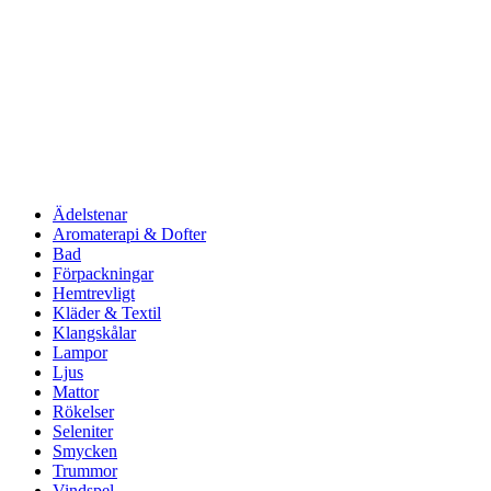
Ädelstenar
Aromaterapi & Dofter
Bad
Förpackningar
Hemtrevligt
Kläder & Textil
Klangskålar
Lampor
Ljus
Mattor
Rökelser
Seleniter
Smycken
Trummor
Vindspel