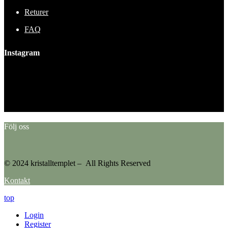
Returer
FAQ
Instagram
This error message is only visible to WordPress admins
Error: No feed found.
Please go to the Instagram Feed settings page to create a feed.
Följ oss
© 2024 kristalltemplet – All Rights Reserved
Kontakt
top
Login
Register