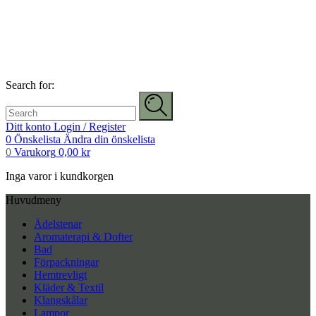
Search for:
Ditt konto
Login / Register
0
Önskelista
Ändra din önskelista
0
Varukorg
0,00
kr
Inga varor i kundkorgen
Huvudmeny
Ädelstenar
Aromaterapi & Dofter
Bad
Förpackningar
Hemtrevligt
Kläder & Textil
Klangskålar
Lampor