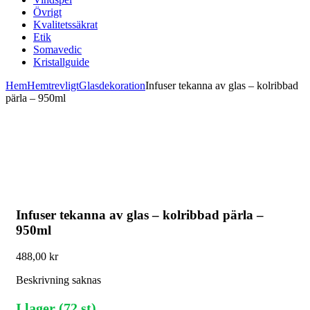
Övrigt
Kvalitetssäkrat
Etik
Somavedic
Kristallguide
Hem
Hemtrevligt
Glasdekoration
Infuser tekanna av glas – kolribbad
pärla – 950ml
Infuser tekanna av glas – kolribbad pärla –
950ml
488,00
kr
Beskrivning saknas
I lager (72 st)