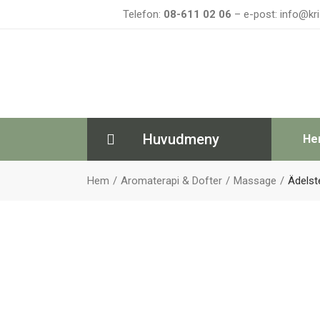
Telefon:
08-611 02 06
– e-post: info@kri
Huvudmeny
He
Hem
Aromaterapi & Dofter
Massage
Ädelste