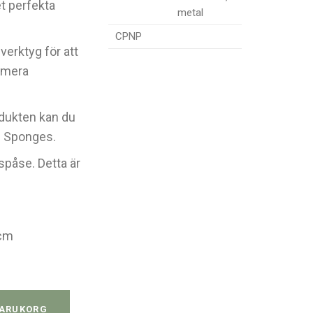
et perfekta
metal
CPNP
verktyg för att
nimera
rodukten kan du
c Sponges.
påse. Detta är
 cm
skristall quantity
VARUKORG