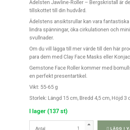
Ädelsten Jawline-Roller – Bergskristall är d
tillskottet till din hudvård.
Ädelstens ansiktsrullar kan vara fantastiska 
lindra spänningar, öka cirkulationen och mi
svullnader.
Om du vill lägga till mer värde till den här p
para dem med Clay Face Masks eller Konja
Gemstone Face Roller kommer med bomulls
en perfekt presentartikel.
Vikt: 55-65 g
Storlek: Längd 15 cm, Bredd 4,5 cm, Höjd 3
I lager (137 st)
Ädelstens Jawline Roller - Berg
Antal
LÄGG I 