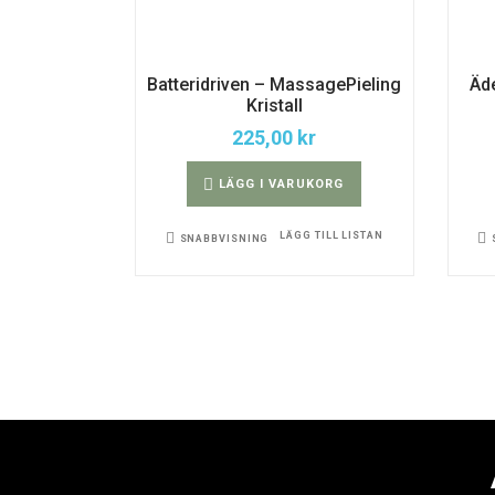
Batteridriven – MassagePieling
Äde
Kristall
225,00
kr
LÄGG I VARUKORG
LÄGG TILL LISTAN
SNABBVISNING