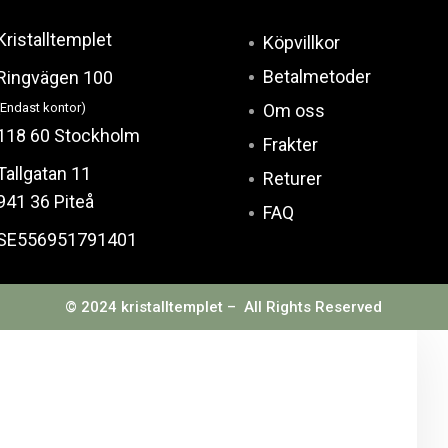
Kristalltemplet
Köpvillkor
Betalmetoder
Ringvägen 100
(Endast kontor)
Om oss
118 60 Stockholm
Frakter
Tallgatan 11
Returer
941 36 Piteå
FAQ
SE556951791401
© 2024 kristalltemplet – All Rights Reserved