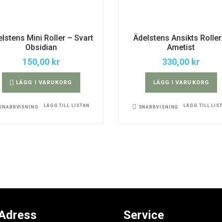
lstens Mini Roller – Svart
Ädelstens Ansikts Roller
Obsidian
Ametist
150,00
kr
330,00
kr
LÄGG I VARUKORG
LÄGG I VARUKORG
LÄGG TILL LISTAN
LÄGG TILL LIS
SNABBVISNING
SNABBVISNING
Adress
Service