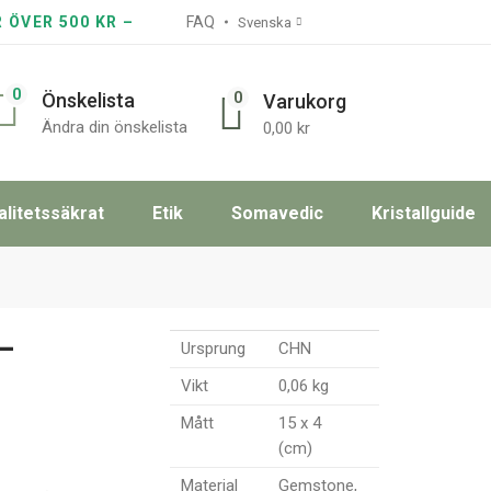
R ÖVER 500 KR –
FAQ
Svenska
0
0
Önskelista
Varukorg
Ändra din önskelista
0,00
kr
alitetssäkrat
Etik
Somavedic
Kristallguide
–
Ursprung
CHN
Vikt
0,06 kg
Mått
15 x 4
(cm)
Material
Gemstone,