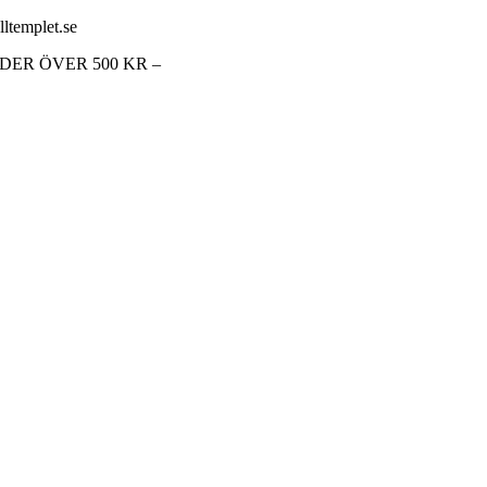
lltemplet.se
RDER ÖVER 500 KR –