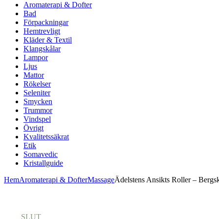
Aromaterapi & Dofter
Bad
Förpackningar
Hemtrevligt
Kläder & Textil
Klangskålar
Lampor
Ljus
Mattor
Rökelser
Seleniter
Smycken
Trummor
Vindspel
Övrigt
Kvalitetssäkrat
Etik
Somavedic
Kristallguide
Hem
Aromaterapi & Dofter
Massage
Ädelstens Ansikts Roller – Bergskr
SLUT