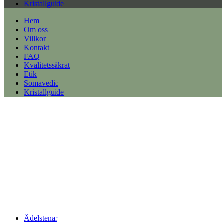
Kristallguide
Hem
Om oss
Villkor
Kontakt
FAQ
Kvalitetssäkrat
Etik
Somavedic
Kristallguide
Ädelstenar