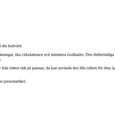
ill din hudvård.
 spänningar, öka cirkulationen och minimera svullnader. Den dubbelsidiga
t.
från mitten utåt på pannan, du kan använda den lilla rollern för dina ö
 presentartikel.