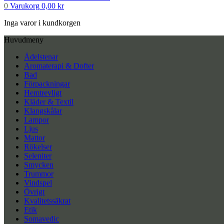
0
Varukorg
0,00
kr
Inga varor i kundkorgen
Huvudmeny
Ädelstenar
Aromaterapi & Dofter
Bad
Förpackningar
Hemtrevligt
Kläder & Textil
Klangskålar
Lampor
Ljus
Mattor
Rökelser
Seleniter
Smycken
Trummor
Vindspel
Övrigt
Kvalitetssäkrat
Etik
Somavedic