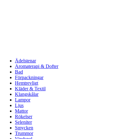
Ädelstenar
Aromaterapi & Dofter
Bad
Förpackningar
Hemtrevligt
Kläder & Textil
Klangskålar
Lampor
Ljus
Mattor
Rökelser
Seleniter
Smycken
Trummor
Vindspel