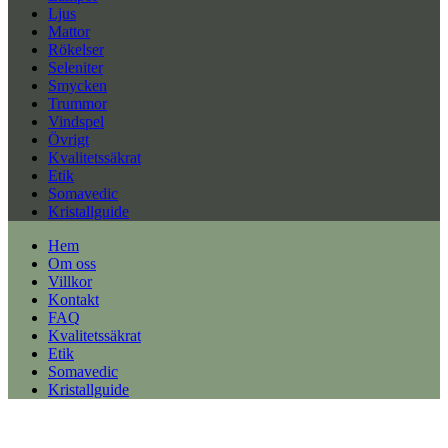
Ljus
Mattor
Rökelser
Seleniter
Smycken
Trummor
Vindspel
Övrigt
Kvalitetssäkrat
Etik
Somavedic
Kristallguide
Hem
Om oss
Villkor
Kontakt
FAQ
Kvalitetssäkrat
Etik
Somavedic
Kristallguide