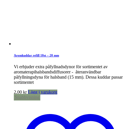
Aromkuddar refill 10st – 20 mm
Vi erbjuder extra påfyllnadsdynor för sortimentet av
aromaterapihalsbandsdiffusorer - återanvändbar
påfyllningsdyna för halsband (15 mm). Dessa kuddar passar
sortimentet
2,00
kr
Lägg i varukorg
Snabbvisning