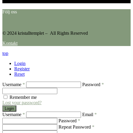
Please go to the Instagram Feed settings page to create a feed.
Följ oss
© 2024 kristalltemplet – All Rights Reserved
Kontakt
top
Login
Register
Reset
Username
*
Password
*
Remember me
Lost your password?
Login
Username
*
Email
*
Password
*
Repeat Password
*