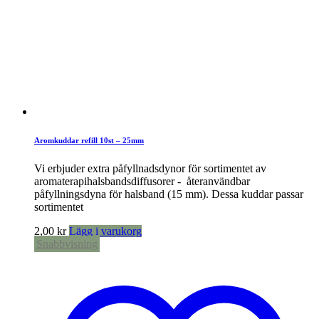
Aromkuddar refill 10st – 25mm
Vi erbjuder extra påfyllnadsdynor för sortimentet av
aromaterapihalsbandsdiffusorer - återanvändbar
påfyllningsdyna för halsband (15 mm). Dessa kuddar passar
sortimentet
2,00
kr
Lägg i varukorg
Snabbvisning