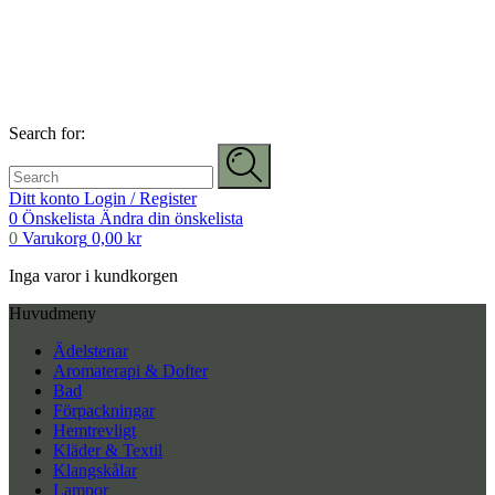
Search for:
Ditt konto
Login / Register
0
Önskelista
Ändra din önskelista
0
Varukorg
0,00
kr
Inga varor i kundkorgen
Huvudmeny
Ädelstenar
Aromaterapi & Dofter
Bad
Förpackningar
Hemtrevligt
Kläder & Textil
Klangskålar
Lampor