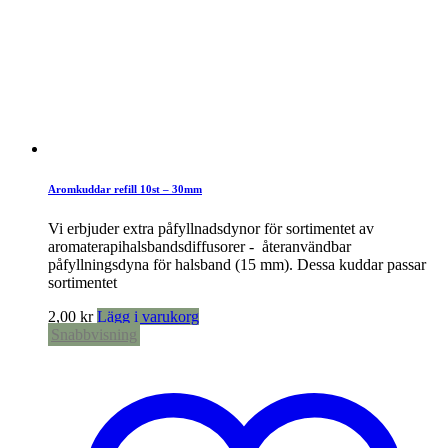
Aromkuddar refill 10st – 30mm
Vi erbjuder extra påfyllnadsdynor för sortimentet av
aromaterapihalsbandsdiffusorer - återanvändbar
påfyllningsdyna för halsband (15 mm). Dessa kuddar passar
sortimentet
2,00
kr
Lägg i varukorg
Snabbvisning