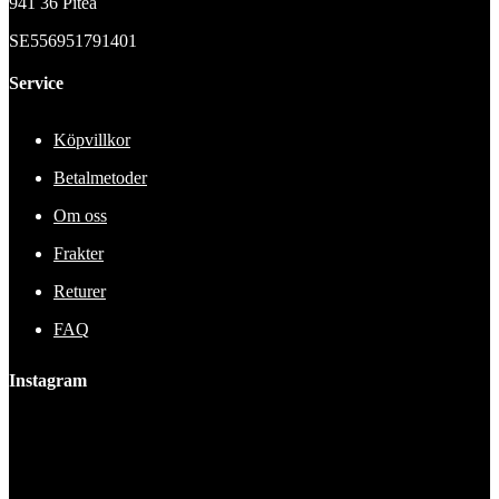
941 36 Piteå
SE556951791401
Service
Köpvillkor
Betalmetoder
Om oss
Frakter
Returer
FAQ
Instagram
This error message is only visible to WordPress admins
Error: No feed found.