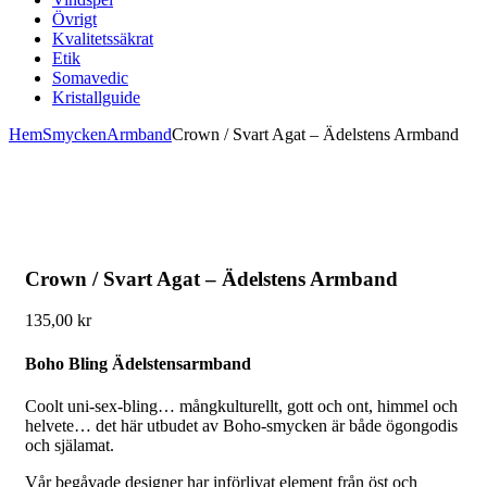
Övrigt
Kvalitetssäkrat
Etik
Somavedic
Kristallguide
Hem
Smycken
Armband
Crown / Svart Agat – Ädelstens Armband
Crown / Svart Agat – Ädelstens Armband
135,00
kr
Boho Bling Ädelstensarmband
Coolt uni-sex-bling… mångkulturellt, gott och ont, himmel och
helvete… det här utbudet av Boho-smycken är både ögongodis
och själamat.
Vår begåvade designer har införlivat element från öst och