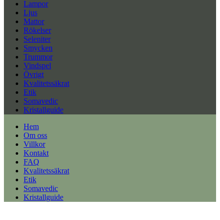
Lampor
Ljus
Mattor
Rökelser
Seleniter
Smycken
Trummor
Vindspel
Övrigt
Kvalitetssäkrat
Etik
Somavedic
Kristallguide
Hem
Om oss
Villkor
Kontakt
FAQ
Kvalitetssäkrat
Etik
Somavedic
Kristallguide