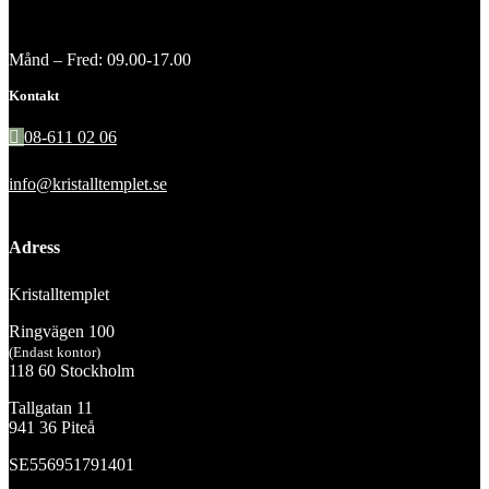
Månd – Fred: 09.00-17.00
Kontakt
08-611 02 06
info@kristalltemplet.se
Adress
Kristalltemplet
Ringvägen 100
(Endast kontor)
118 60 Stockholm
Tallgatan 11
941 36 Piteå
SE556951791401