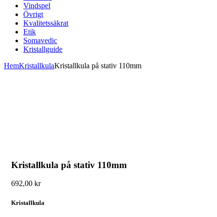
Vindspel
Övrigt
Kvalitetssäkrat
Etik
Somavedic
Kristallguide
Hem
Kristallkula
Kristallkula på stativ 110mm
Kristallkula på stativ 110mm
692,00
kr
Kristallkula