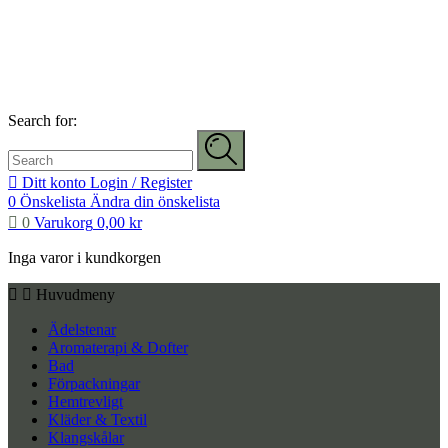
Search for:
Ditt konto
Login / Register
0
Önskelista
Ändra din önskelista
0
Varukorg
0,00
kr
Inga varor i kundkorgen
Huvudmeny
Ädelstenar
Aromaterapi & Dofter
Bad
Förpackningar
Hemtrevligt
Kläder & Textil
Klangskålar