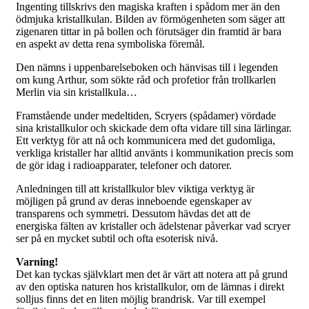
Ingenting tillskrivs den magiska kraften i spådom mer än den
ödmjuka kristallkulan. Bilden av förmögenheten som säger att
zigenaren tittar in på bollen och förutsäger din framtid är bara
en aspekt av detta rena symboliska föremål.
Den nämns i uppenbarelseboken och hänvisas till i legenden
om kung Arthur, som sökte råd och profetior från trollkarlen
Merlin via sin kristallkula…
Framstående under medeltiden, Scryers (spådamer) vördade
sina kristallkulor och skickade dem ofta vidare till sina lärlingar.
Ett verktyg för att nå och kommunicera med det gudomliga,
verkliga kristaller har alltid använts i kommunikation precis som
de gör idag i radioapparater, telefoner och datorer.
Anledningen till att kristallkulor blev viktiga verktyg är
möjligen på grund av deras inneboende egenskaper av
transparens och symmetri. Dessutom hävdas det att de
energiska fälten av kristaller och ädelstenar påverkar vad scryer
ser på en mycket subtil och ofta esoterisk nivå.
Varning!
Det kan tyckas självklart men det är värt att notera att på grund
av den optiska naturen hos kristallkulor, om de lämnas i direkt
solljus finns det en liten möjlig brandrisk. Var till exempel