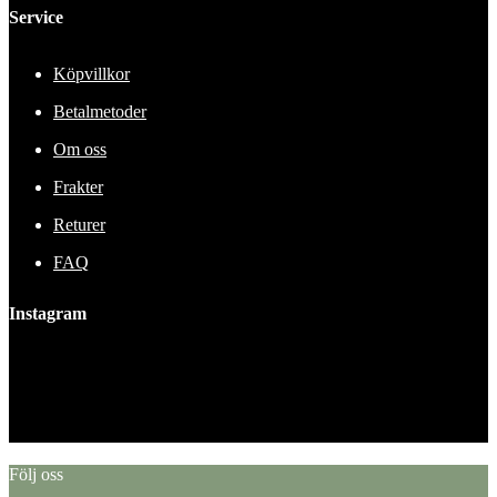
Service
Köpvillkor
Betalmetoder
Om oss
Frakter
Returer
FAQ
Instagram
This error message is only visible to WordPress admins
Error: No feed found.
Please go to the Instagram Feed settings page to create a feed.
Följ oss