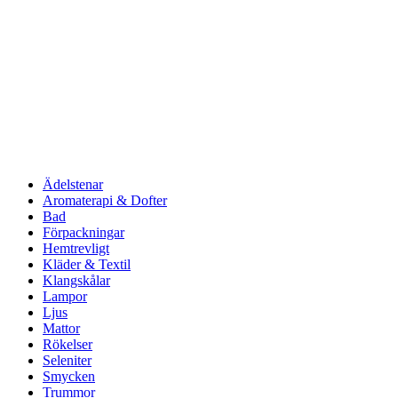
Ädelstenar
Aromaterapi & Dofter
Bad
Förpackningar
Hemtrevligt
Kläder & Textil
Klangskålar
Lampor
Ljus
Mattor
Rökelser
Seleniter
Smycken
Trummor