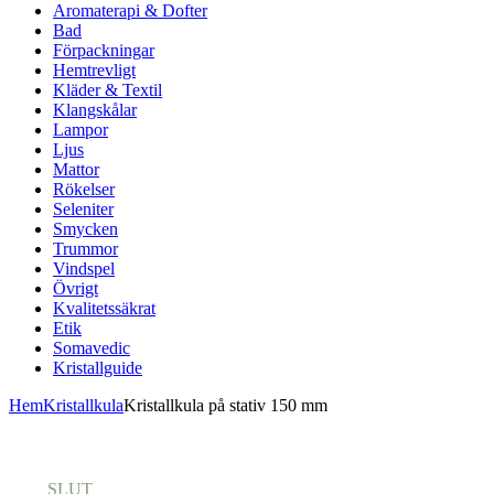
Aromaterapi & Dofter
Bad
Förpackningar
Hemtrevligt
Kläder & Textil
Klangskålar
Lampor
Ljus
Mattor
Rökelser
Seleniter
Smycken
Trummor
Vindspel
Övrigt
Kvalitetssäkrat
Etik
Somavedic
Kristallguide
Hem
Kristallkula
Kristallkula på stativ 150 mm
SLUT