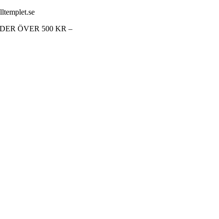
lltemplet.se
RDER ÖVER 500 KR –