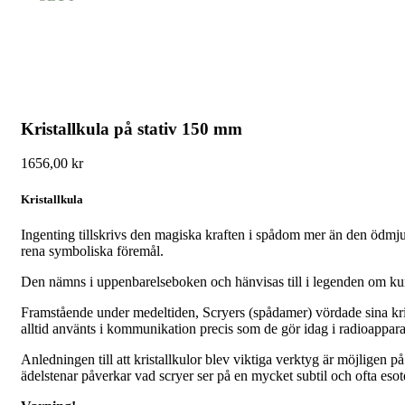
Kristallkula på stativ 150 mm
1656,00
kr
Kristallkula
Ingenting tillskrivs den magiska kraften i spådom mer än den ödmjuk
rena symboliska föremål.
Den nämns i uppenbarelseboken och hänvisas till i legenden om kung
Framstående under medeltiden, Scryers (spådamer) vördade sina krist
alltid använts i kommunikation precis som de gör idag i radioapparat
Anledningen till att kristallkulor blev viktiga verktyg är möjligen
ädelstenar påverkar vad scryer ser på en mycket subtil och ofta esot