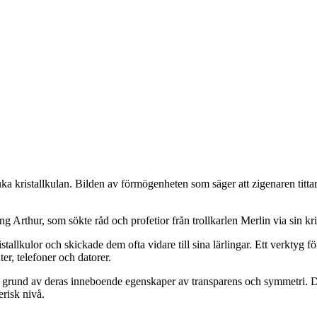
a kristallkulan. Bilden av förmögenheten som säger att zigenaren tittar 
 Arthur, som sökte råd och profetior från trollkarlen Merlin via sin kr
allkulor och skickade dem ofta vidare till sina lärlingar. Ett verktyg f
er, telefoner och datorer.
 på grund av deras inneboende egenskaper av transparens och symmetri. De
erisk nivå.