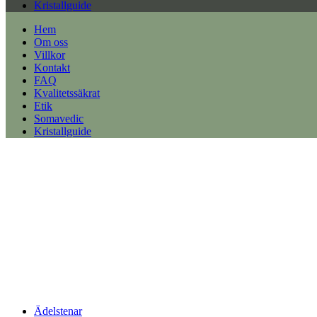
Kristallguide
Hem
Om oss
Villkor
Kontakt
FAQ
Kvalitetssäkrat
Etik
Somavedic
Kristallguide
Ädelstenar