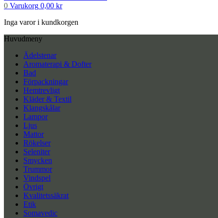
0
Varukorg
0,00
kr
Inga varor i kundkorgen
Huvudmeny
Ädelstenar
Aromaterapi & Dofter
Bad
Förpackningar
Hemtrevligt
Kläder & Textil
Klangskålar
Lampor
Ljus
Mattor
Rökelser
Seleniter
Smycken
Trummor
Vindspel
Övrigt
Kvalitetssäkrat
Etik
Somavedic