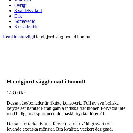
Övrigt
Kvalitetssäkrat
Etik
Somavedic
Kristallguide
Hem
Hemtrevligt
Handgjord väggbonad i bomull
Handgjord väggbonad i bomull
143,00
kr
Dessa väggbonader är riktiga konstverk. Full av symboliska
betydelser hämtade från gamla indiska traditioner. Förväxla inte
med billiga massproducerade maskintryckta föremål.
Dessa har starka livfulla färger (svart är väldigt svart) och
levande exotiska mönster. Bra kvalitet, vackert designad.