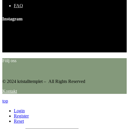
FAQ
Instagram
This error message is only visible to WordPress admins
Error: No feed found.
Please go to the Instagram Feed settings page to create a feed.
Följ oss
© 2024 kristalltemplet – All Rights Reserved
Kontakt
top
Login
Register
Reset