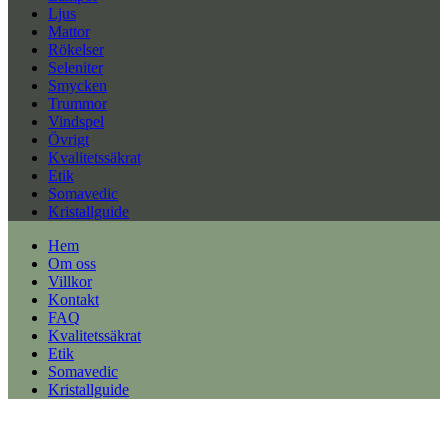
Ljus
Mattor
Rökelser
Seleniter
Smycken
Trummor
Vindspel
Övrigt
Kvalitetssäkrat
Etik
Somavedic
Kristallguide
Hem
Om oss
Villkor
Kontakt
FAQ
Kvalitetssäkrat
Etik
Somavedic
Kristallguide