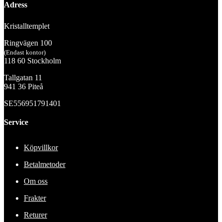
Adress
Kristalltemplet
Ringvägen 100
(Endast kontor)
118 60 Stockholm
Tallgatan 11
941 36 Piteå
SE556951791401
Service
Köpvillkor
Betalmetoder
Om oss
Frakter
Returer