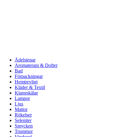
Ädelstenar
Aromaterapi & Dofter
Bad
Förpackningar
Hemtrevligt
Kläder & Textil
Klangskålar
Lampor
Ljus
Mattor
Rökelser
Seleniter
Smycken
Trummor
Vindspel