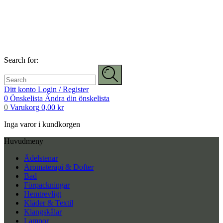
Search for:
Ditt konto
Login / Register
0
Önskelista
Ändra din önskelista
0
Varukorg
0,00
kr
Inga varor i kundkorgen
Huvudmeny
Ädelstenar
Aromaterapi & Dofter
Bad
Förpackningar
Hemtrevligt
Kläder & Textil
Klangskålar
Lampor