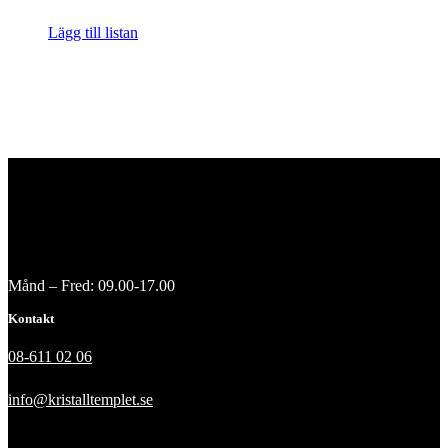
Lägg till listan
Månd – Fred: 09.00-17.00
Kontakt
08-611 02 06
info@kristalltemplet.se