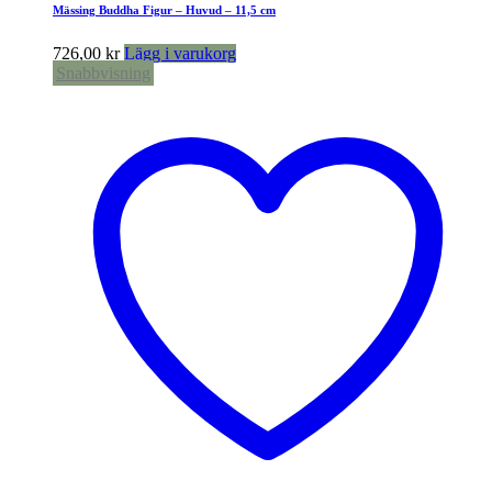
Mässing Buddha Figur – Huvud – 11,5 cm
726,00
kr
Lägg i varukorg
Snabbvisning