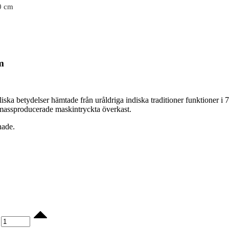
0 cm
m
ka betydelser hämtade från uråldriga indiska traditioner funktioner i 
 massproducerade maskintryckta överkast.
nade.