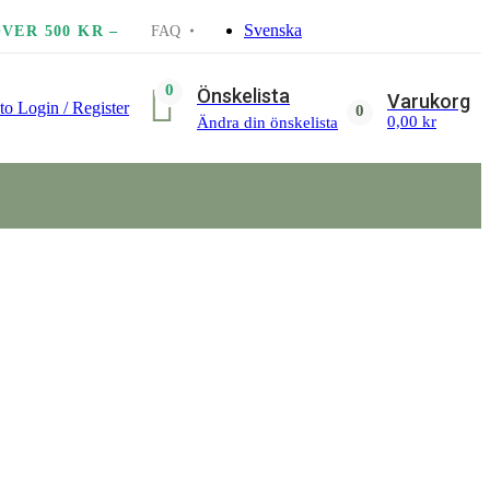
Svenska
VER 500 KR –
FAQ
0
Önskelista
Varukorg
to
Login / Register
0
0,00
kr
Ändra din önskelista