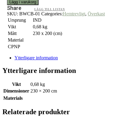
Lägg i varukorg
Share
LÄGG TILL LISTAN
SKU:
BWCB-01
Categories:
Hemtrevligt
,
Överkast
Ursprung
IND
Vikt
0,68 kg
Mått
230 x 200 (cm)
Material
CPNP
Ytterligare information
Ytterligare information
Vikt
0,68 kg
Dimensioner
230 × 200 cm
Materials
Relaterade produkter