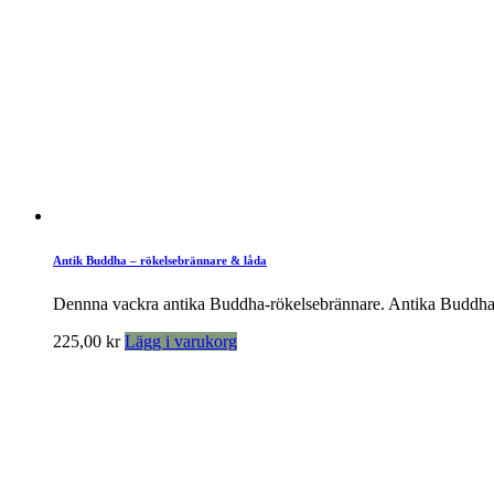
Antik Buddha – rökelsebrännare & låda
Dennna vackra antika Buddha-rökelsebrännare. Antika Buddha-sa
225,00
kr
Lägg i varukorg