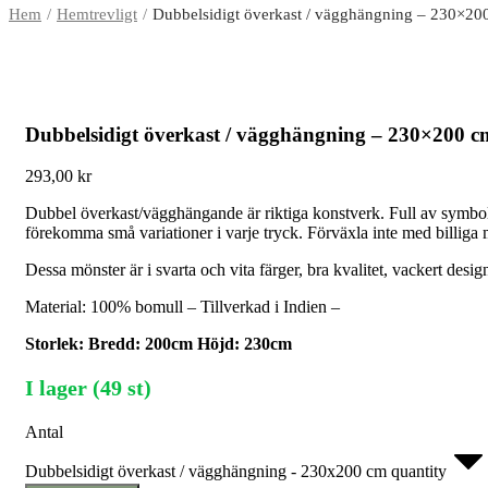
Hem
Hemtrevligt
Dubbelsidigt överkast / vägghängning – 230×20
Dubbelsidigt överkast / vägghängning – 230×200 c
293,00
kr
Dubbel överkast/vägghängande är riktiga konstverk. Full av symbolis
förekomma små variationer i varje tryck. Förväxla inte med billiga
Dessa mönster är i svarta och vita färger, bra kvalitet, vackert desig
Material: 100% bomull – Tillverkad i Indien –
Storlek: Bredd: 200cm Höjd: 230cm
I lager (49 st)
Antal
Dubbelsidigt överkast / vägghängning - 230x200 cm quantity