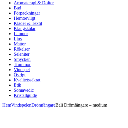
Aromaterapi & Dofter
Bad
Förpackningar
Hemtrevligt
Kläder & Textil
Klangskålar
Lampor
Ljus
Mattor
Rökelser
Seleniter
Smycken
Trummor
Vindspel
Övrigt
Kvalitetssäkrat
Etik
Somavedic
Kristallguide
Hem
Vindspelen
Drömfångare
Bali Drömfångare – medium