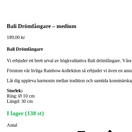
Bali Drömfångare – medium
189,00
kr
Bali Drömfångare
Vi erbjuder ett brett urval av högkvalitativa Bali drömfångare. Vår
Förutom vår livliga Rainbow-kollektion så erbjuder vi även en an
Låt dig uppleva harmonin mellan tradition och samtida konstnärskap. 
Storlek:
Ring: Ø 10 cm
Längd: 30 cm
I lager (138 st)
Antal