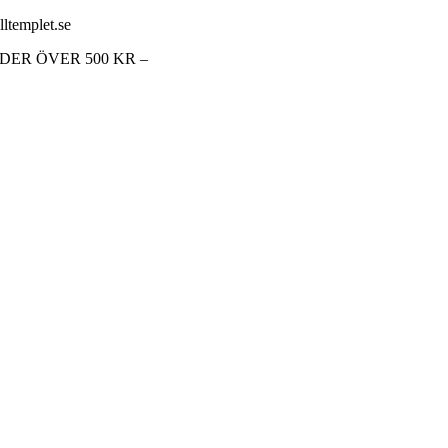
lltemplet.se
RDER ÖVER 500 KR –