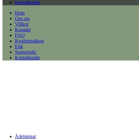
Kristallguide
Hem
Om oss
Villkor
Kontakt
FAQ
Kvalitetssäkrat
Etik
Somavedic
Kristallguide
Ädelstenar