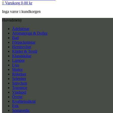
0
Varukorg
0,00
kr
Inga varor i kundkorgen
Huvudmeny
Ädelstenar
Aromaterapi & Dofter
Bad
Förpackningar
Hemtrevligt
Kläder & Textil
Klangskålar
Lampor
Ljus
Mattor
Rökelser
Seleniter
Smycken
Trummor
Vindspel
Övrigt
Kvalitetssäkrat
Etik
Somavedic