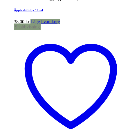
Äpple doftolja 10 ml
38,00
kr
Lägg i varukorg
Snabbvisning