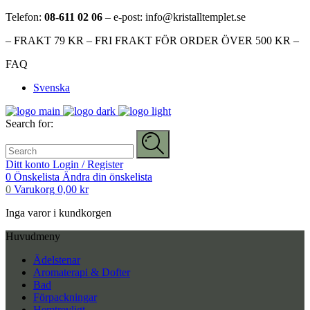
Telefon:
08-611 02 06
– e-post: info@kristalltemplet.se
– FRAKT 79 KR – FRI FRAKT FÖR ORDER ÖVER 500 KR –
FAQ
Svenska
Search for:
Ditt konto
Login / Register
0
Önskelista
Ändra din önskelista
0
Varukorg
0,00
kr
Inga varor i kundkorgen
Huvudmeny
Ädelstenar
Aromaterapi & Dofter
Bad
Förpackningar
Hemtrevligt