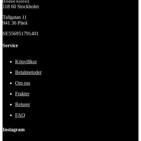
(Endast kontor)
118 60 Stockholm
Tallgatan 11
941 36 Piteå
SE556951791401
Service
Köpvillkor
Betalmetoder
Om oss
Frakter
Returer
FAQ
Instagram