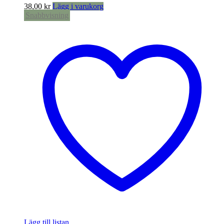
38,00
kr
Lägg i varukorg
Snabbvisning
Lägg till listan