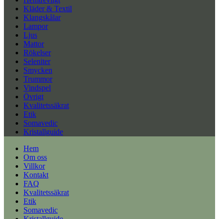
Kläder & Textil
Klangskålar
Lampor
Ljus
Mattor
Rökelser
Seleniter
Smycken
Trummor
Vindspel
Övrigt
Kvalitetssäkrat
Etik
Somavedic
Kristallguide
Hem
Om oss
Villkor
Kontakt
FAQ
Kvalitetssäkrat
Etik
Somavedic
Kristallguide