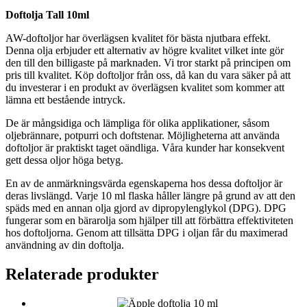
Doftolja Tall 10ml
AW-doftoljor har överlägsen kvalitet för bästa njutbara effekt.
Denna olja erbjuder ett alternativ av högre kvalitet vilket inte gör
den till den billigaste på marknaden. Vi tror starkt på principen om
pris till kvalitet. Köp doftoljor från oss, då kan du vara säker på att
du investerar i en produkt av överlägsen kvalitet som kommer att
lämna ett bestående intryck.
De är mångsidiga och lämpliga för olika applikationer, såsom
oljebrännare, potpurri och doftstenar. Möjligheterna att använda
doftoljor är praktiskt taget oändliga. Våra kunder har konsekvent
gett dessa oljor höga betyg.
En av de anmärkningsvärda egenskaperna hos dessa doftoljor är
deras livslängd. Varje 10 ml flaska håller längre på grund av att den
späds med en annan olja gjord av dipropylenglykol (DPG). DPG
fungerar som en bärarolja som hjälper till att förbättra effektiviteten
hos doftoljorna. Genom att tillsätta DPG i oljan får du maximerad
användning av din doftolja.
Relaterade produkter