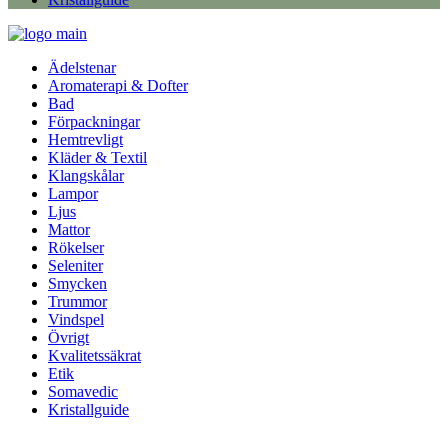
Ädelstenar
Aromaterapi & Dofter
Bad
Förpackningar
Hemtrevligt
Kläder & Textil
Klangskålar
Lampor
Ljus
Mattor
Rökelser
Seleniter
Smycken
Trummor
Vindspel
Övrigt
Kvalitetssäkrat
Etik
Somavedic
Kristallguide