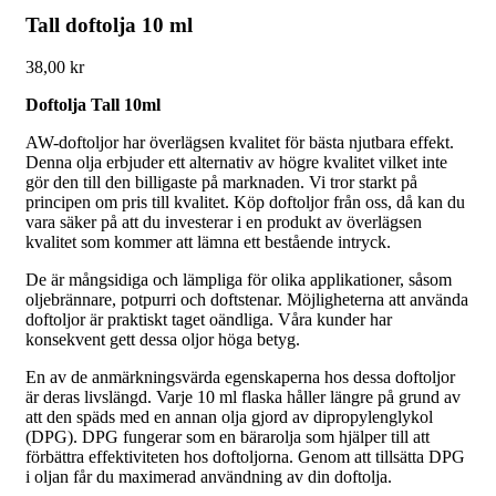
Tall doftolja 10 ml
38,00
kr
Doftolja Tall 10ml
AW-doftoljor har överlägsen kvalitet för bästa njutbara effekt.
Denna olja erbjuder ett alternativ av högre kvalitet vilket inte
gör den till den billigaste på marknaden. Vi tror starkt på
principen om pris till kvalitet. Köp doftoljor från oss, då kan du
vara säker på att du investerar i en produkt av överlägsen
kvalitet som kommer att lämna ett bestående intryck.
De är mångsidiga och lämpliga för olika applikationer, såsom
oljebrännare, potpurri och doftstenar. Möjligheterna att använda
doftoljor är praktiskt taget oändliga. Våra kunder har
konsekvent gett dessa oljor höga betyg.
En av de anmärkningsvärda egenskaperna hos dessa doftoljor
är deras livslängd. Varje 10 ml flaska håller längre på grund av
att den späds med en annan olja gjord av dipropylenglykol
(DPG). DPG fungerar som en bärarolja som hjälper till att
förbättra effektiviteten hos doftoljorna. Genom att tillsätta DPG
i oljan får du maximerad användning av din doftolja.