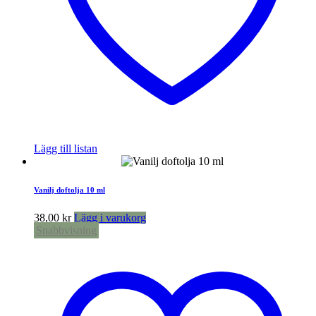
Lägg till listan
Vanilj doftolja 10 ml
38,00
kr
Lägg i varukorg
Snabbvisning