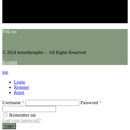
This error message is only visible to WordPress admins
Error: No feed found.
Please go to the Instagram Feed settings page to create a feed.
Följ oss
© 2024 kristalltemplet – All Rights Reserved
Kontakt
top
Login
Register
Reset
Username
*
Password
*
Remember me
Lost your password?
Login