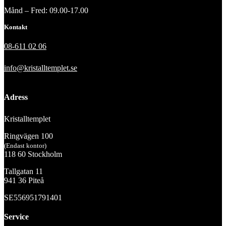
Månd – Fred: 09.00-17.00
Kontakt
08-611 02 06
info@kristalltemplet.se
Adress
Kristalltemplet
Ringvägen 100
(Endast kontor)
118 60 Stockholm
Tallgatan 11
941 36 Piteå
SE556951791401
Service