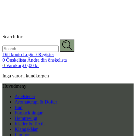
Search for:
Ditt konto
Login / Register
0
Önskelista
Ändra din önskelista
0
Varukorg
0,00
kr
Inga varor i kundkorgen
Huvudmeny
Ädelstenar
Aromaterapi & Dofter
Bad
Förpackningar
Hemtrevligt
Kläder & Textil
Klangskålar
Lampor