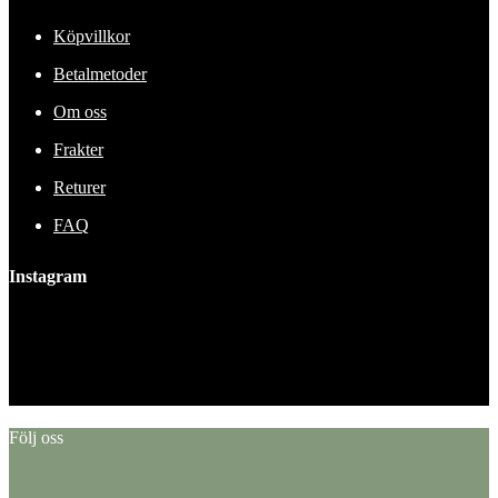
Köpvillkor
Betalmetoder
Om oss
Frakter
Returer
FAQ
Instagram
This error message is only visible to WordPress admins
Error: No feed found.
Please go to the Instagram Feed settings page to create a feed.
Följ oss