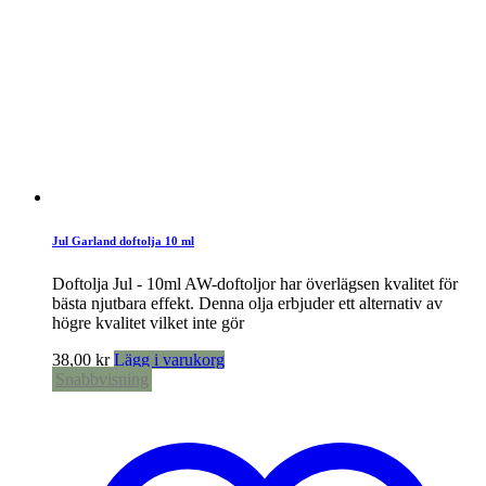
Jul Garland doftolja 10 ml
Doftolja Jul - 10ml AW-doftoljor har överlägsen kvalitet för
bästa njutbara effekt. Denna olja erbjuder ett alternativ av
högre kvalitet vilket inte gör
38,00
kr
Lägg i varukorg
Snabbvisning