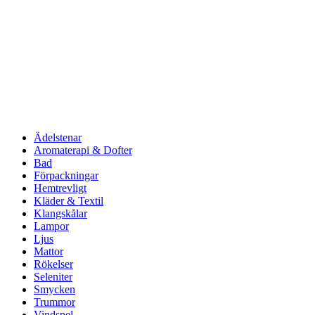
Ädelstenar
Aromaterapi & Dofter
Bad
Förpackningar
Hemtrevligt
Kläder & Textil
Klangskålar
Lampor
Ljus
Mattor
Rökelser
Seleniter
Smycken
Trummor
Vindspel