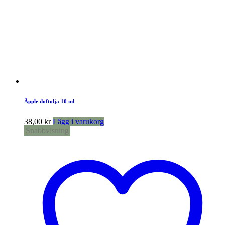
Äpple doftolja 10 ml
38,00
kr
Lägg i varukorg
Snabbvisning