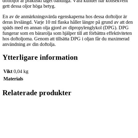
doftoljor är praktiskt taget oändliga. Våra kunder har konsekvent
gett dessa oljor höga betyg.
En av de anmärkningsvärda egenskaperna hos dessa doftoljor är
deras livslängd. Varje 10 ml flaska håller längre på grund av att den
späds med en annan olja gjord av dipropylenglykol (DPG). DPG
fungerar som en bärarolja som hjälper till att förbättra effektiviteten
hos doftoljorna. Genom att tillsätta DPG i oljan får du maximerad
användning av din doftolja.
Ytterligare information
Vikt
0,04 kg
Materials
Relaterade produkter