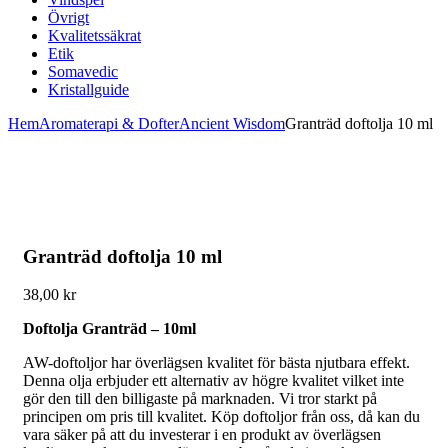
Övrigt
Kvalitetssäkrat
Etik
Somavedic
Kristallguide
Hem
Aromaterapi & Dofter
Ancient Wisdom
Granträd doftolja 10 ml
Granträd doftolja 10 ml
38,00
kr
Doftolja Granträd – 10ml
AW-doftoljor har överlägsen kvalitet för bästa njutbara effekt.
Denna olja erbjuder ett alternativ av högre kvalitet vilket inte
gör den till den billigaste på marknaden. Vi tror starkt på
principen om pris till kvalitet. Köp doftoljor från oss, då kan du
vara säker på att du investerar i en produkt av överlägsen