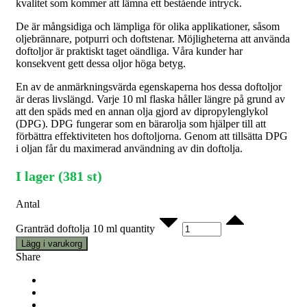
kvalitet som kommer att lämna ett bestående intryck.
De är mångsidiga och lämpliga för olika applikationer, såsom
oljebrännare, potpurri och doftstenar. Möjligheterna att använda
doftoljor är praktiskt taget oändliga. Våra kunder har
konsekvent gett dessa oljor höga betyg.
En av de anmärkningsvärda egenskaperna hos dessa doftoljor
är deras livslängd. Varje 10 ml flaska håller längre på grund av
att den späds med en annan olja gjord av dipropylenglykol
(DPG). DPG fungerar som en bärarolja som hjälper till att
förbättra effektiviteten hos doftoljorna. Genom att tillsätta DPG
i oljan får du maximerad användning av din doftolja.
I lager (381 st)
Antal
Granträd doftolja 10 ml quantity
Lägg i varukorg
Share