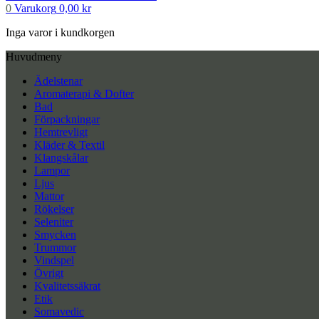
0
Varukorg
0,00
kr
Inga varor i kundkorgen
Huvudmeny
Ädelstenar
Aromaterapi & Dofter
Bad
Förpackningar
Hemtrevligt
Kläder & Textil
Klangskålar
Lampor
Ljus
Mattor
Rökelser
Seleniter
Smycken
Trummor
Vindspel
Övrigt
Kvalitetssäkrat
Etik
Somavedic