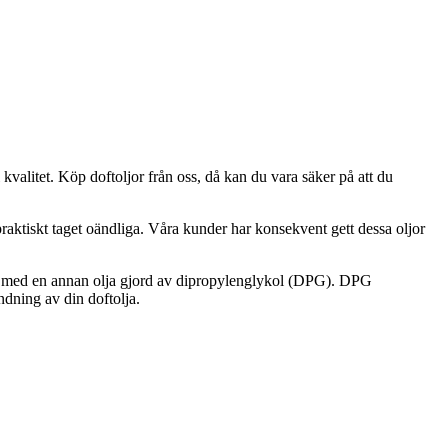
l kvalitet. Köp doftoljor från oss, då kan du vara säker på att du
praktiskt taget oändliga. Våra kunder har konsekvent gett dessa oljor
äds med en annan olja gjord av dipropylenglykol (DPG). DPG
ndning av din doftolja.