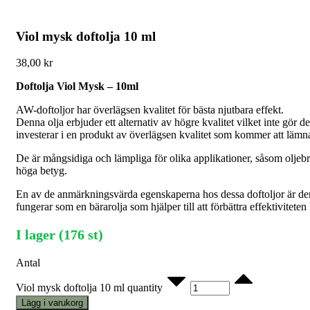
Viol mysk doftolja 10 ml
38,00
kr
Doftolja Viol Mysk – 10ml
AW-doftoljor har överlägsen kvalitet för bästa njutbara effekt.
Denna olja erbjuder ett alternativ av högre kvalitet vilket inte gör de
investerar i en produkt av överlägsen kvalitet som kommer att lämna
De är mångsidiga och lämpliga för olika applikationer, såsom oljebrä
höga betyg.
En av de anmärkningsvärda egenskaperna hos dessa doftoljor är der
fungerar som en bärarolja som hjälper till att förbättra effektivitet
I lager (176 st)
Antal
Viol mysk doftolja 10 ml quantity
Lägg i varukorg