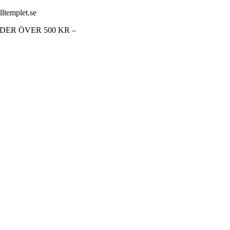
lltemplet.se
RDER ÖVER 500 KR –