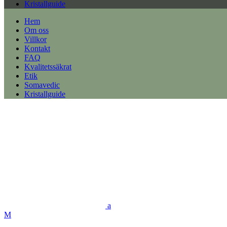
Kristallguide
Hem
Om oss
Villkor
Kontakt
FAQ
Kvalitetssäkrat
Etik
Somavedic
Kristallguide