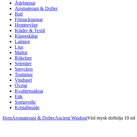
Ädelstenar
Aromaterapi & Dofter
Bad
Förpackningar
Hemtrevligt
Kläder & Textil
Klangskålar
Lampor
Ljus
Mattor
Rökelser
Seleniter
Smycken
Trummor
Vindspel
Övrigt
Kvalitetssäkrat
Etik
Somavedic
Kristallguide
Hem
Aromaterapi & Dofter
Ancient Wisdom
Viol mysk doftolja 10 ml