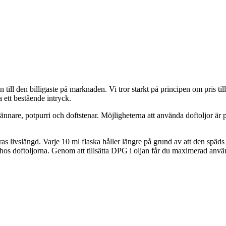
n till den billigaste på marknaden. Vi tror starkt på principen om pris til
 ett bestående intryck.
nnare, potpurri och doftstenar. Möjligheterna att använda doftoljor är 
as livslängd. Varje 10 ml flaska håller längre på grund av att den sp
en hos doftoljorna. Genom att tillsätta DPG i oljan får du maximerad anvä