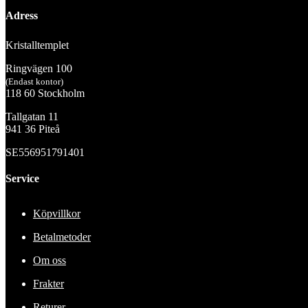
Adress
Kristalltemplet
Ringvägen 100
(Endast kontor)
118 60 Stockholm
Tallgatan 11
941 36 Piteå
SE556951791401
Service
Köpvillkor
Betalmetoder
Om oss
Frakter
Returer