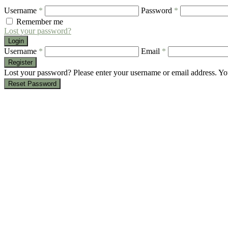
Username
*
Password
*
Remember me
Lost your password?
Login
Username
*
Email
*
Register
Lost your password? Please enter your username or email address. You
Reset Password