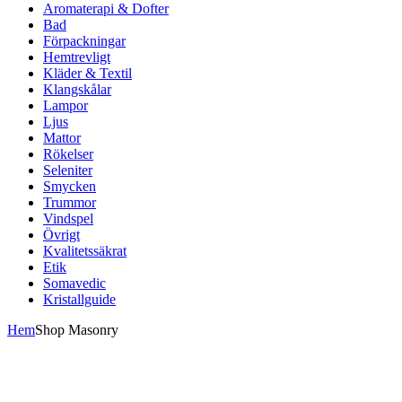
Aromaterapi & Dofter
Bad
Förpackningar
Hemtrevligt
Kläder & Textil
Klangskålar
Lampor
Ljus
Mattor
Rökelser
Seleniter
Smycken
Trummor
Vindspel
Övrigt
Kvalitetssäkrat
Etik
Somavedic
Kristallguide
Hem
Shop Masonry