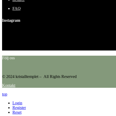
FAQ
Instagram
This error message is only visible to WordPress admins
Error: No feed found.
Please go to the Instagram Feed settings page to create a feed.
Följ oss
© 2024 kristalltemplet – All Rights Reserved
Kontakt
top
Login
Register
Reset