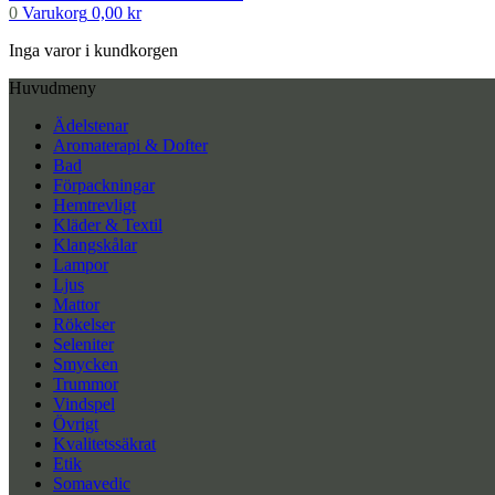
0
Varukorg
0,00
kr
Inga varor i kundkorgen
Huvudmeny
Ädelstenar
Aromaterapi & Dofter
Bad
Förpackningar
Hemtrevligt
Kläder & Textil
Klangskålar
Lampor
Ljus
Mattor
Rökelser
Seleniter
Smycken
Trummor
Vindspel
Övrigt
Kvalitetssäkrat
Etik
Somavedic