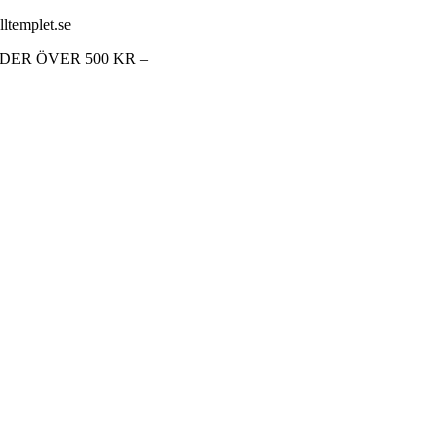
lltemplet.se
RDER ÖVER 500 KR –