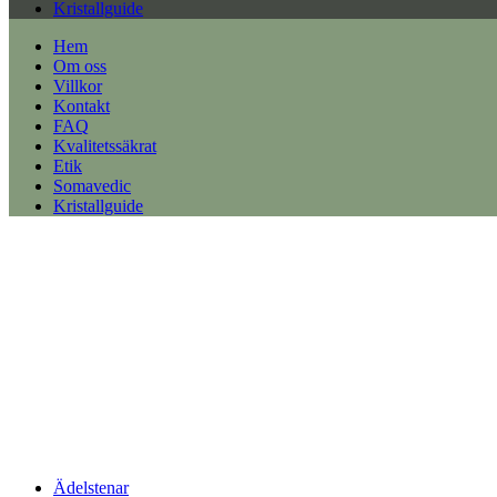
Kristallguide
Hem
Om oss
Villkor
Kontakt
FAQ
Kvalitetssäkrat
Etik
Somavedic
Kristallguide
Ädelstenar