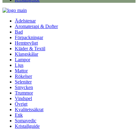
Ädelstenar
Aromaterapi & Dofter
Bad
Förpackningar
Hemtrevligt
Kläder & Textil
Klangskålar
Lampor
Ljus
Mattor
Rökelser
Seleniter
Smycken
Trummor
Vindspel
Övrigt
Kvalitetssäkrat
Etik
Somavedic
Kristallguide