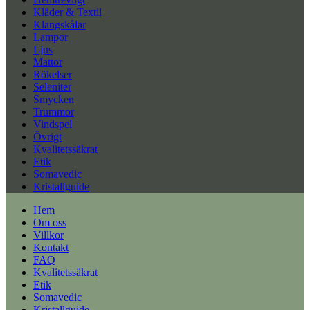
Kläder & Textil
Klangskålar
Lampor
Ljus
Mattor
Rökelser
Seleniter
Smycken
Trummor
Vindspel
Övrigt
Kvalitetssäkrat
Etik
Somavedic
Kristallguide
Hem
Om oss
Villkor
Kontakt
FAQ
Kvalitetssäkrat
Etik
Somavedic
Kristallguide