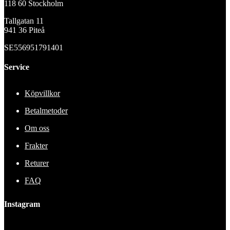
118 60 Stockholm
Tallgatan 11
941 36 Piteå
SE556951791401
Service
Köpvillkor
Betalmetoder
Om oss
Frakter
Returer
FAQ
Instagram
This error message is only visible to WordPress admins