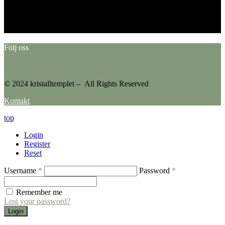
Error: No feed found.
Please go to the Instagram Feed settings page to create a feed.
Följ oss
© 2024 kristalltemplet – All Rights Reserved
Kontakt
top
Login
Register
Reset
Username
*
Password
*
Remember me
Lost your password?
Login