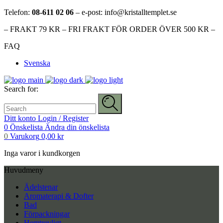
Telefon:
08-611 02 06
– e-post: info@kristalltemplet.se
– FRAKT 79 KR – FRI FRAKT FÖR ORDER ÖVER 500 KR –
FAQ
Svenska
Search for:
Ditt konto
Login / Register
0
Önskelista
Ändra din önskelista
0
Varukorg
0,00
kr
Inga varor i kundkorgen
Huvudmeny
Ädelstenar
Aromaterapi & Dofter
Bad
Förpackningar
Hemtrevligt