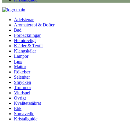
Ädelstenar
Aromaterapi & Dofter
Bad
Förpackningar
Hemtrevligt
Kläder & Textil
Klangskålar
Lampor
Ljus
Mattor
Rökelser
Seleniter
Smycken
Trummor
Vindspel
Övrigt
Kvalitetssäkrat
Etik
Somavedic
Kristallguide