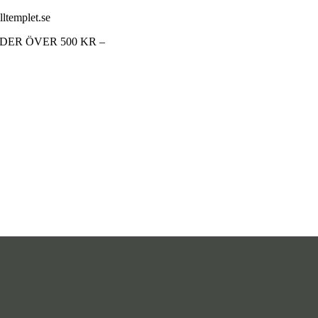
lltemplet.se
RDER ÖVER 500 KR –