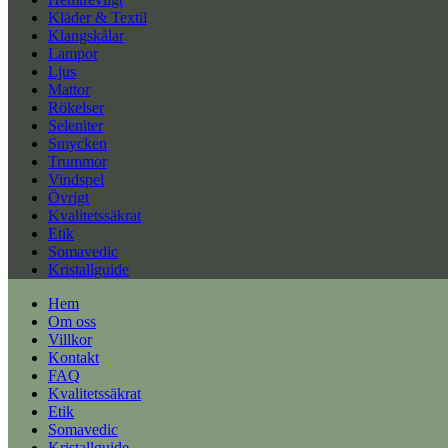
Kläder & Textil
Klangskålar
Lampor
Ljus
Mattor
Rökelser
Seleniter
Smycken
Trummor
Vindspel
Övrigt
Kvalitetssäkrat
Etik
Somavedic
Kristallguide
Hem
Om oss
Villkor
Kontakt
FAQ
Kvalitetssäkrat
Etik
Somavedic
Kristallguide