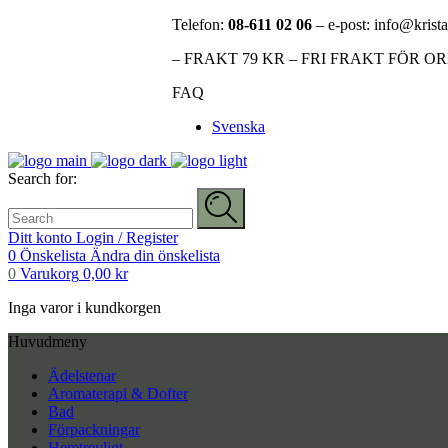
Telefon:
08-611 02 06
– e-post: info@krista
– FRAKT 79 KR – FRI FRAKT FÖR O
FAQ
Svenska
Search for:
Ditt konto
Login / Register
0
Önskelista
Ändra din önskelista
0
Varukorg
0,00
kr
Inga varor i kundkorgen
Huvudmeny
Ädelstenar
Aromaterapi & Dofter
Bad
Förpackningar
Hemtrevligt