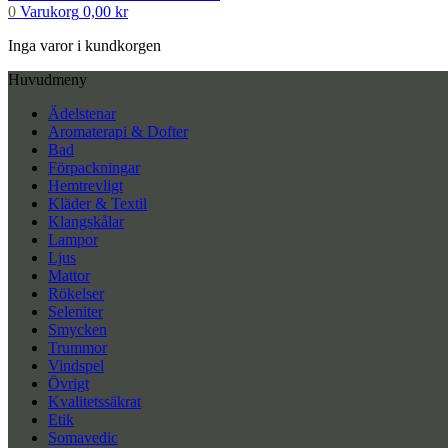
0
Varukorg
0,00
kr
Inga varor i kundkorgen
Huvudmeny
Ädelstenar
Aromaterapi & Dofter
Bad
Förpackningar
Hemtrevligt
Kläder & Textil
Klangskålar
Lampor
Ljus
Mattor
Rökelser
Seleniter
Smycken
Trummor
Vindspel
Övrigt
Kvalitetssäkrat
Etik
Somavedic