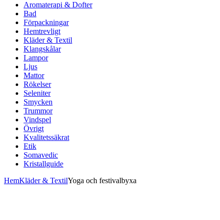
Aromaterapi & Dofter
Bad
Förpackningar
Hemtrevligt
Kläder & Textil
Klangskålar
Lampor
Ljus
Mattor
Rökelser
Seleniter
Smycken
Trummor
Vindspel
Övrigt
Kvalitetssäkrat
Etik
Somavedic
Kristallguide
Hem
Kläder & Textil
Yoga och festivalbyxa