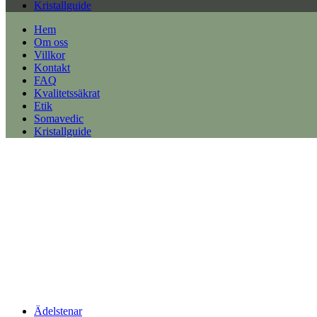
Kristallguide
Hem
Om oss
Villkor
Kontakt
FAQ
Kvalitetssäkrat
Etik
Somavedic
Kristallguide
Ädelstenar