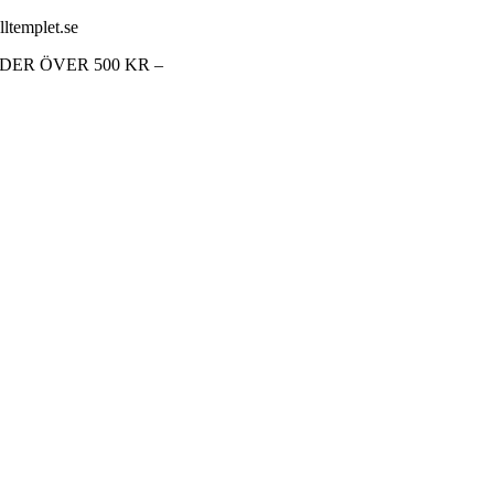
lltemplet.se
RDER ÖVER 500 KR –