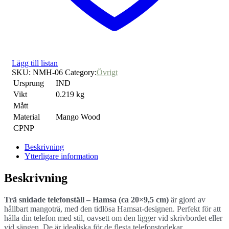
Lägg till listan
SKU:
NMH-06
Category:
Övrigt
Ursprung
IND
Vikt
0.219 kg
Mått
Material
Mango Wood
CPNP
Beskrivning
Ytterligare information
Beskrivning
Trä snidade telefonställ – Hamsa (ca 20×9,5 cm)
är gjord av
hållbart mangoträ, med den tidlösa Hamsat-designen. Perfekt för att
hålla din telefon med stil, oavsett om den ligger vid skrivbordet eller
vid sängen. De är idealiska för de flesta telefonstorlekar.