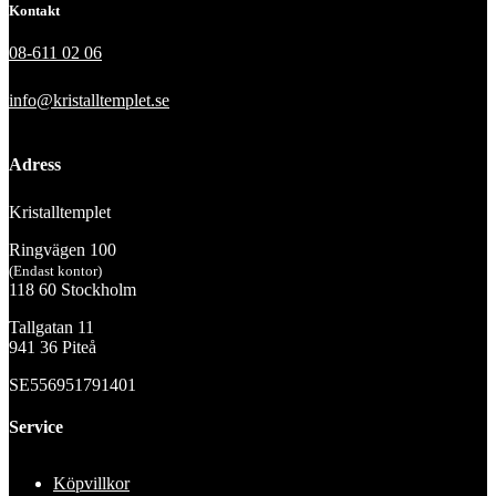
Kontakt
08-611 02 06
info@kristalltemplet.se
Adress
Kristalltemplet
Ringvägen 100
(Endast kontor)
118 60 Stockholm
Tallgatan 11
941 36 Piteå
SE556951791401
Service
Köpvillkor