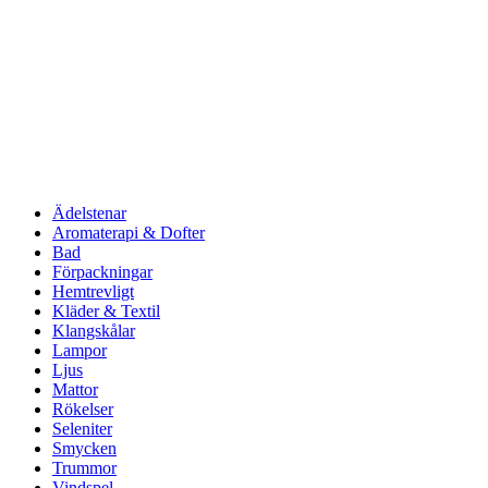
Ädelstenar
Aromaterapi & Dofter
Bad
Förpackningar
Hemtrevligt
Kläder & Textil
Klangskålar
Lampor
Ljus
Mattor
Rökelser
Seleniter
Smycken
Trummor
Vindspel