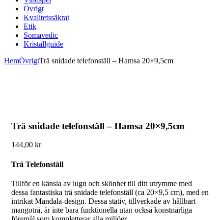
Övrigt
Kvalitetssäkrat
Etik
Somavedic
Kristallguide
Hem
Övrigt
Trä snidade telefonställ – Hamsa 20×9,5cm
Trä snidade telefonställ – Hamsa 20×9,5cm
144,00
kr
Trä Telefonställ
Tillför en känsla av lugn och skönhet till ditt utrymme med
dessa fantastiska trä snidade telefonställ (ca 20×9,5 cm), med en
intrikat Mandala-design. Dessa stativ, tillverkade av hållbart
mangoträ, är inte bara funktionella utan också konstnärliga
föremål som kompletterar alla miljöer.