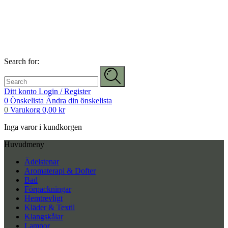
Search for:
Ditt konto
Login / Register
0
Önskelista
Ändra din önskelista
0
Varukorg
0,00
kr
Inga varor i kundkorgen
Huvudmeny
Ädelstenar
Aromaterapi & Dofter
Bad
Förpackningar
Hemtrevligt
Kläder & Textil
Klangskålar
Lampor