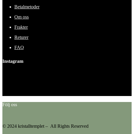
Betalmetoder
Om oss
Frakter
Returer
FAQ
Instagram
This error message is only visible to WordPress admins
Error: No feed found.
Please go to the Instagram Feed settings page to create a feed.
Följ oss
© 2024 kristalltemplet – All Rights Reserved