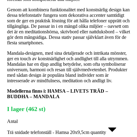
Genom att kombinera funktionalitet med konstnärlig design kan
dessa telefonstativ fungera som dekorativa accenter samtidigt
som de ger en praktisk lösning för att hålla telefoner upprätt och
tillgängliga. De passar in i en mängd olika miljöer – oavsett om
det är en meditationshörna, skrivbord eller nattduksbord – vilket
gör dem mångsidiga. Dessa stativ passar självklart även för de
flesta smartphones.
Mandala-designen, med sina detaljerade och intrikata mönster,
ger en touch av konstnärlighet och andlighet till alla utrymmen.
Mandalas har en djup andlig betydelse, som ofta symboliserar
universum, harmoni och resan till självmedvetenhet. Produkter
med sådan design är populära bland individer som är
intresserade av mindfulness, meditation och andligt liv.
Modellerna finns i: HAMSA – LIVETS TRÄD –
BUDDHA – MANDALA
I lager (462 st)
Antal
Trä snidade telefonställ - Hamsa 20x9,5cm quantity