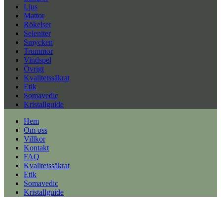
Ljus
Mattor
Rökelser
Seleniter
Smycken
Trummor
Vindspel
Övrigt
Kvalitetssäkrat
Etik
Somavedic
Kristallguide
Hem
Om oss
Villkor
Kontakt
FAQ
Kvalitetssäkrat
Etik
Somavedic
Kristallguide