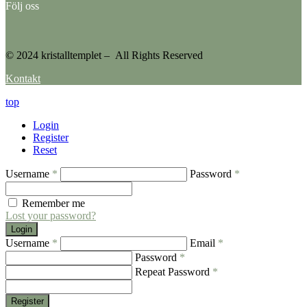
Följ oss
© 2024 kristalltemplet – All Rights Reserved
Kontakt
top
Login
Register
Reset
Username
*
Password
*
Remember me
Lost your password?
Login
Username
*
Email
*
Password
*
Repeat Password
*
Register