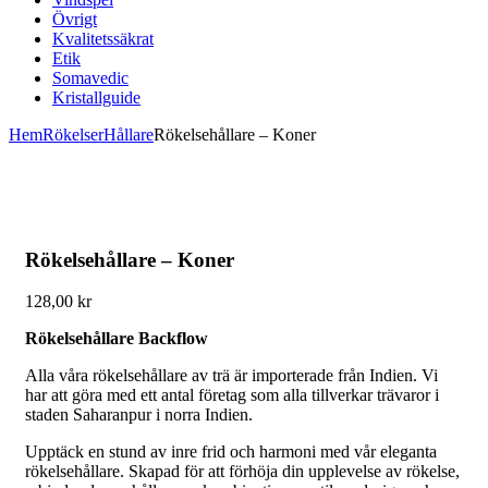
Övrigt
Kvalitetssäkrat
Etik
Somavedic
Kristallguide
Hem
Rökelser
Hållare
Rökelsehållare – Koner
Rökelsehållare – Koner
128,00
kr
Rökelsehållare Backflow
Alla våra rökelsehållare av trä är importerade från Indien. Vi
har att göra med ett antal företag som alla tillverkar trävaror i
staden Saharanpur i norra Indien.
Upptäck en stund av inre frid och harmoni med vår eleganta
rökelsehållare. Skapad för att förhöja din upplevelse av rökelse,