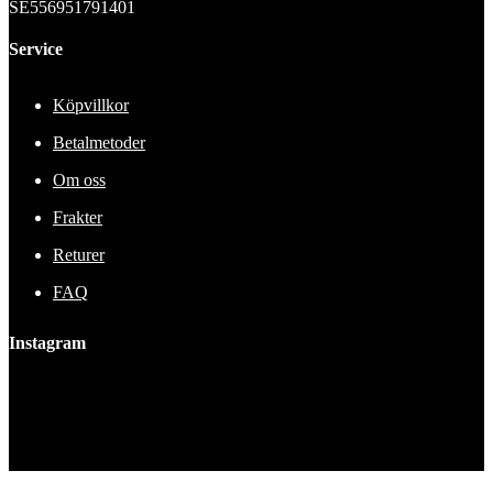
SE556951791401
Service
Köpvillkor
Betalmetoder
Om oss
Frakter
Returer
FAQ
Instagram
This error message is only visible to WordPress admins
Error: No feed found.
Please go to the Instagram Feed settings page to create a feed.