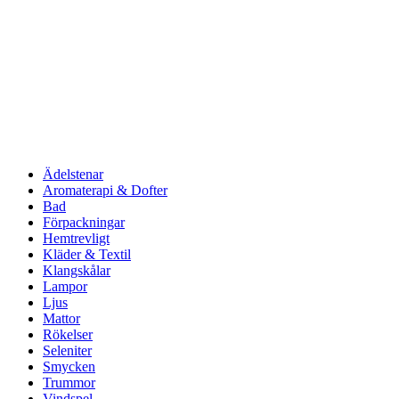
Ädelstenar
Aromaterapi & Dofter
Bad
Förpackningar
Hemtrevligt
Kläder & Textil
Klangskålar
Lampor
Ljus
Mattor
Rökelser
Seleniter
Smycken
Trummor
Vindspel