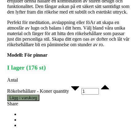
erbjuder denna hållare en kombination av stilren design och
funktionalitet. Den fångar askan på ett säkert sätt samtidigt som
den lyfter fram din rökelse med ett subtilt och estetiskt uttryck.
Perfekt för meditation, avslappning eller föAr att skapa en
atmosfär av lugn och balans i ditt hem. Välj bland våra unika
material och färger för att hitta den rökelsehållare som passar
just din personliga stil. Skapa ditt egen oas av dofter och låt vår
rökelsehållare bli en påminnelse om stunder av ro.
Modell: För pinnar
I lager (176 st)
Antal
Rökelsehållare - Koner quantity
Lägg i varukorg
Share