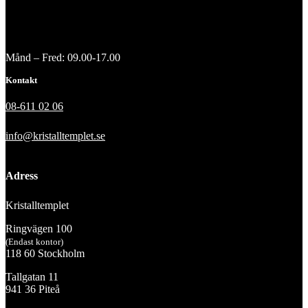
Månd – Fred: 09.00-17.00
Kontakt
08-611 02 06
info@kristalltemplet.se
Adress
Kristalltemplet
Ringvägen 100
(Endast kontor)
118 60 Stockholm
Tallgatan 11
941 36 Piteå