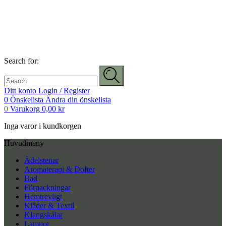
Search for:
Ditt konto
Login / Register
0
Önskelista
Ändra din önskelista
0
Varukorg
0,00
kr
Inga varor i kundkorgen
Huvudmeny
Ädelstenar
Aromaterapi & Dofter
Bad
Förpackningar
Hemtrevligt
Kläder & Textil
Klangskålar
Lampor