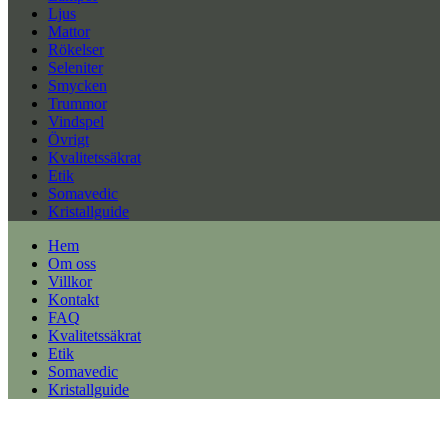
Ljus
Mattor
Rökelser
Seleniter
Smycken
Trummor
Vindspel
Övrigt
Kvalitetssäkrat
Etik
Somavedic
Kristallguide
Hem
Om oss
Villkor
Kontakt
FAQ
Kvalitetssäkrat
Etik
Somavedic
Kristallguide