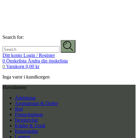
Search for:
Ditt konto
Login / Register
0
Önskelista
Ändra din önskelista
0
Varukorg
0,00
kr
Inga varor i kundkorgen
Huvudmeny
Ädelstenar
Aromaterapi & Dofter
Bad
Förpackningar
Hemtrevligt
Kläder & Textil
Klangskålar
Lampor