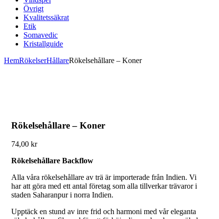
Övrigt
Kvalitetssäkrat
Etik
Somavedic
Kristallguide
Hem
Rökelser
Hållare
Rökelsehållare – Koner
Rökelsehållare – Koner
74,00
kr
Rökelsehållare Backflow
Alla våra rökelsehållare av trä är importerade från Indien. Vi
har att göra med ett antal företag som alla tillverkar trävaror i
staden Saharanpur i norra Indien.
Upptäck en stund av inre frid och harmoni med vår eleganta