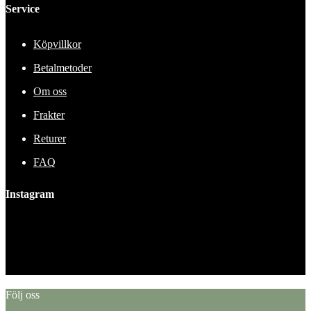
Service
Köpvillkor
Betalmetoder
Om oss
Frakter
Returer
FAQ
Instagram
This error message is only visible to WordPress admins
Error: No feed found.
Please go to the Instagram Feed settings page to create a feed.
Följ oss