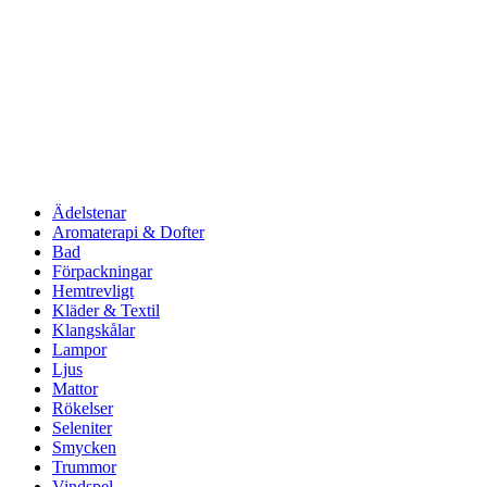
Ädelstenar
Aromaterapi & Dofter
Bad
Förpackningar
Hemtrevligt
Kläder & Textil
Klangskålar
Lampor
Ljus
Mattor
Rökelser
Seleniter
Smycken
Trummor
Vindspel