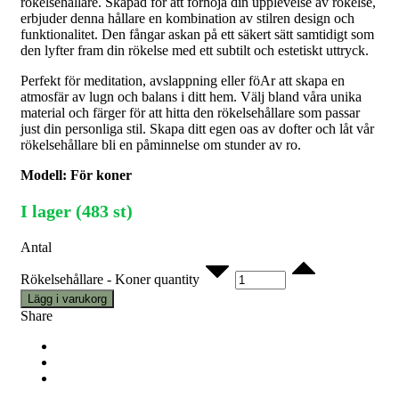
rökelsehållare. Skapad för att förhöja din upplevelse av rökelse,
erbjuder denna hållare en kombination av stilren design och
funktionalitet. Den fångar askan på ett säkert sätt samtidigt som
den lyfter fram din rökelse med ett subtilt och estetiskt uttryck.
Perfekt för meditation, avslappning eller föAr att skapa en
atmosfär av lugn och balans i ditt hem. Välj bland våra unika
material och färger för att hitta den rökelsehållare som passar
just din personliga stil. Skapa ditt egen oas av dofter och låt vår
rökelsehållare bli en påminnelse om stunder av ro.
Modell: För koner
I lager (483 st)
Antal
Rökelsehållare - Koner quantity
Lägg i varukorg
Share