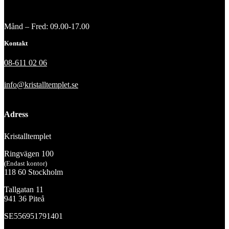
Månd – Fred: 09.00-17.00
Kontakt
08-611 02 06
info@kristalltemplet.se
Adress
Kristalltemplet
Ringvägen 100
(Endast kontor)
118 60 Stockholm
Tallgatan 11
941 36 Piteå
SE556951791401