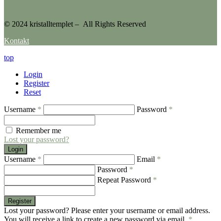
© 2024 kristalltemplet – All Rights Reserved
Kontakt
top
Login
Register
Reset
Username
*
Password
*
Remember me
Lost your password?
Login
Username
*
Email
*
Password
*
Repeat Password
*
Register
Lost your password? Please enter your username or email address.
You will receive a link to create a new password via email.
*