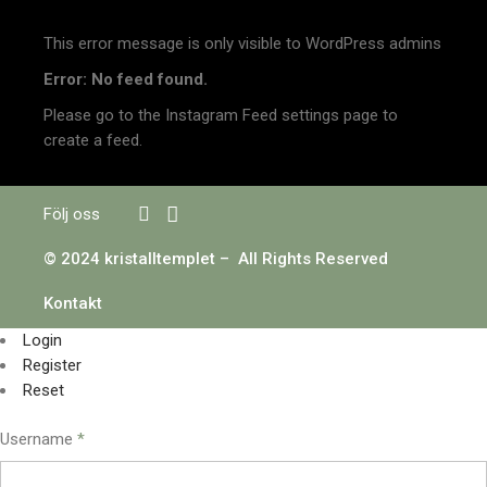
This error message is only visible to WordPress admins
Error: No feed found.
Please go to the Instagram Feed settings page to
create a feed.
Följ oss
© 2024 kristalltemplet – All Rights Reserved
Kontakt
Login
Register
Reset
Username
*