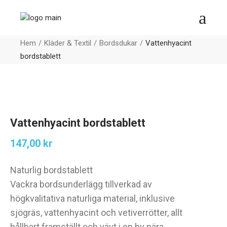
Hem
Kläder & Textil
Bordsdukar
Vattenhyacint
bordstablett
Vattenhyacint bordstablett
147,00
kr
Naturlig bordstablett
Vackra bordsunderlägg tillverkad av
högkvalitativa naturliga material, inklusive
sjögräs, vattenhyacint och vetiverrötter, allt
hållbart framställt och vävt i en by nära