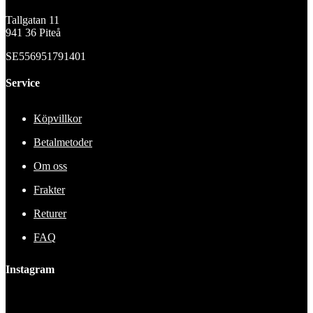
Tallgatan 11
941 36 Piteå
SE556951791401
Service
Köpvillkor
Betalmetoder
Om oss
Frakter
Returer
FAQ
Instagram
This error message is only visible to WordPress admins