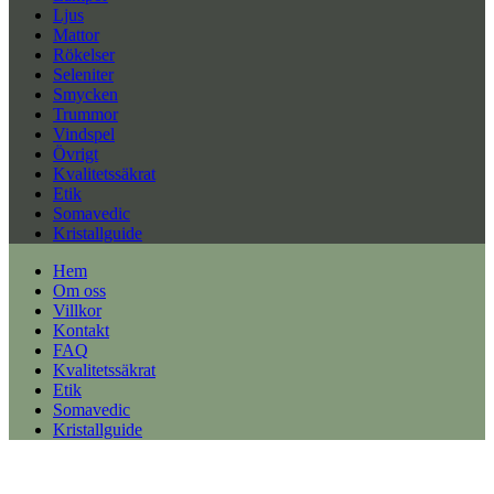
Ljus
Mattor
Rökelser
Seleniter
Smycken
Trummor
Vindspel
Övrigt
Kvalitetssäkrat
Etik
Somavedic
Kristallguide
Hem
Om oss
Villkor
Kontakt
FAQ
Kvalitetssäkrat
Etik
Somavedic
Kristallguide