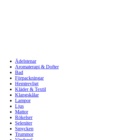
Ädelstenar
Aromaterapi & Dofter
Bad
Förpackningar
Hemtrevligt
Kläder & Textil
Klangskålar
Lampor
Ljus
Mattor
Rökelser
Seleniter
Smycken
Trummor
Vindspel