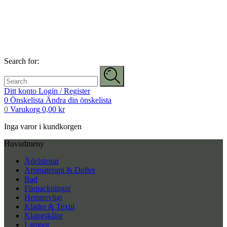
Search for:
Ditt konto
Login / Register
0
Önskelista
Ändra din önskelista
0
Varukorg
0,00
kr
Inga varor i kundkorgen
Huvudmeny
Ädelstenar
Aromaterapi & Dofter
Bad
Förpackningar
Hemtrevligt
Kläder & Textil
Klangskålar
Lampor