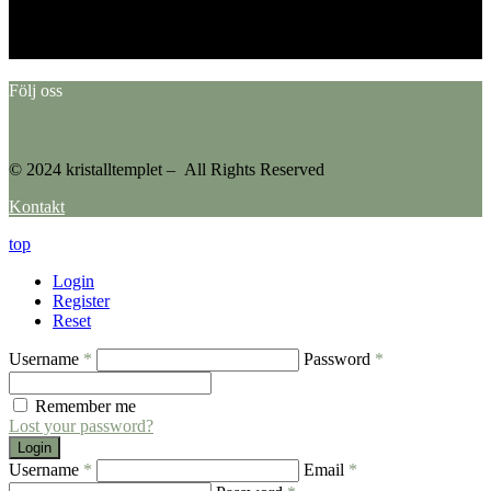
Error: No feed found.
Please go to the Instagram Feed settings page to create a feed.
Följ oss
© 2024 kristalltemplet – All Rights Reserved
Kontakt
top
Login
Register
Reset
Username
*
Password
*
Remember me
Lost your password?
Login
Username
*
Email
*