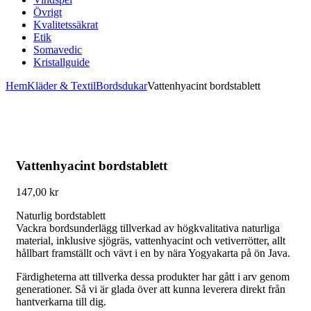
Övrigt
Kvalitetssäkrat
Etik
Somavedic
Kristallguide
Hem
Kläder & Textil
Bordsdukar
Vattenhyacint bordstablett
Vattenhyacint bordstablett
147,00
kr
Naturlig bordstablett
Vackra bordsunderlägg tillverkad av högkvalitativa naturliga
material, inklusive sjögräs, vattenhyacint och vetiverrötter, allt
hållbart framställt och vävt i en by nära Yogyakarta på ön Java.
Färdigheterna att tillverka dessa produkter har gått i arv genom
generationer. Så vi är glada över att kunna leverera direkt från
hantverkarna till dig.