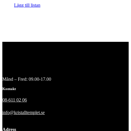
Lägg till listan
Månd – Fred: 09.00-17.00
Kontakt
08-611 02 06
info@kristalltemplet.se
Adress