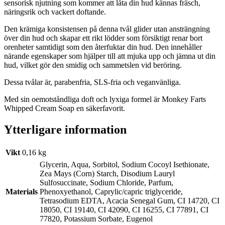
sensorisk njutning som kommer att låta din hud kännas fräsch,
näringsrik och vackert doftande.
Den krämiga konsistensen på denna tvål glider utan ansträngning
över din hud och skapar ett rikt lödder som försiktigt renar bort
orenheter samtidigt som den återfuktar din hud. Den innehåller
närande egenskaper som hjälper till att mjuka upp och jämna ut din
hud, vilket gör den smidig och sammetslen vid beröring.
Dessa tvålar är, parabenfria, SLS-fria och veganvänliga.
Med sin oemotståndliga doft och lyxiga formel är Monkey Farts
Whipped Cream Soap en säkerfavorit.
Ytterligare information
Vikt
0,16 kg
Glycerin, Aqua, Sorbitol, Sodium Cocoyl Isethionate,
Zea Mays (Corn) Starch, Disodium Lauryl
Sulfosuccinate, Sodium Chloride, Parfum,
Materials
Phenoxyethanol, Caprylic/capric triglyceride,
Tetrasodium EDTA, Acacia Senegal Gum, CI 14720, CI
18050, CI 19140, CI 42090, CI 16255, CI 77891, CI
77820, Potassium Sorbate, Eugenol