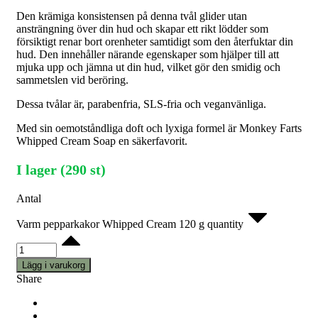
Den krämiga konsistensen på denna tvål glider utan
ansträngning över din hud och skapar ett rikt lödder som
försiktigt renar bort orenheter samtidigt som den återfuktar din
hud. Den innehåller närande egenskaper som hjälper till att
mjuka upp och jämna ut din hud, vilket gör den smidig och
sammetslen vid beröring.
Dessa tvålar är, parabenfria, SLS-fria och veganvänliga.
Med sin oemotståndliga doft och lyxiga formel är Monkey Farts
Whipped Cream Soap en säkerfavorit.
I lager (290 st)
Antal
Varm pepparkakor Whipped Cream 120 g quantity
Lägg i varukorg
Share