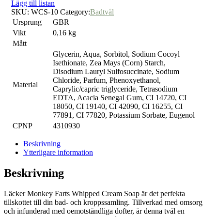
Lägg till listan
SKU:
WCS-10
Category:
Badtvål
Ursprung
GBR
Vikt
0,16 kg
Mått
Glycerin, Aqua, Sorbitol, Sodium Cocoyl
Isethionate, Zea Mays (Corn) Starch,
Disodium Lauryl Sulfosuccinate, Sodium
Chloride, Parfum, Phenoxyethanol,
Material
Caprylic/capric triglyceride, Tetrasodium
EDTA, Acacia Senegal Gum, CI 14720, CI
18050, CI 19140, CI 42090, CI 16255, CI
77891, CI 77820, Potassium Sorbate, Eugenol
CPNP
4310930
Beskrivning
Ytterligare information
Beskrivning
Läcker Monkey Farts Whipped Cream Soap är det perfekta
tillskottet till din bad- och kroppssamling. Tillverkad med omsorg
och infunderad med oemotståndliga dofter, är denna tvål en