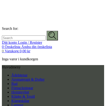
Search for:
Ditt konto
Login / Register
0
Önskelista
Ändra din önskelista
0
Varukorg
0,00
kr
Inga varor i kundkorgen
Huvudmeny
Ädelstenar
Aromaterapi & Dofter
Bad
Förpackningar
Hemtrevligt
Kläder & Textil
Klangskålar
Lampor