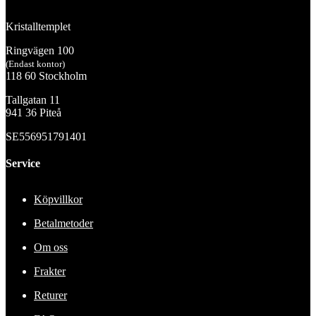
Kristalltemplet
Ringvägen 100
(Endast kontor)
118 60 Stockholm
Tallgatan 11
941 36 Piteå
SE556951791401
Service
Köpvillkor
Betalmetoder
Om oss
Frakter
Returer