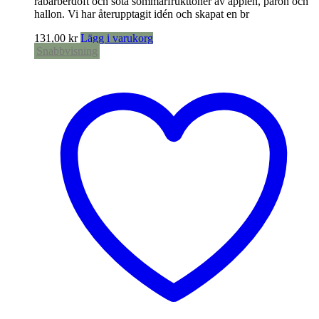
rabarberdoft och söta sommarfrukttoner av äpplen, päron och
hallon. Vi har återupptagit idén och skapat en br
131,00
kr
Lägg i varukorg
Snabbvisning