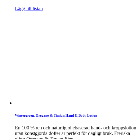
Lägg till listan
Wintergreen, Oregano & Timjan Hand & Body Lotion
En 100 % ren och naturlig oljebaserad hand- och kroppslotion
utan konstgjorda dofter är perfekt för dagligt bruk. Eteriska
oljor: Oregano & Timjan Eter