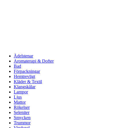
Ädelstenar
Aromaterapi & Dofter
Bad
Förpackningar
Hemtrevligt
Kläder & Textil
Klangskålar
Lampor
Ljus
Mattor
Rökelser
Seleniter
Smycken
Trummor
Vindspel