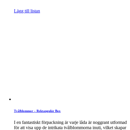
Lägg till listan
Tvålblommor – Rektangulär Box
I en fantastiskt förpackning är varje låda är noggrant utformad
för att visa upp de intrikata tvålblommorna inuti, vilket skapar