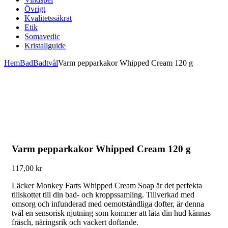
Övrigt
Kvalitetssäkrat
Etik
Somavedic
Kristallguide
Hem
Bad
Badtvål
Varm pepparkakor Whipped Cream 120 g
Varm pepparkakor Whipped Cream 120 g
117,00
kr
Läcker Monkey Farts Whipped Cream Soap är det perfekta
tillskottet till din bad- och kroppssamling. Tillverkad med
omsorg och infunderad med oemotståndliga dofter, är denna
tvål en sensorisk njutning som kommer att låta din hud kännas
fräsch, näringsrik och vackert doftande.