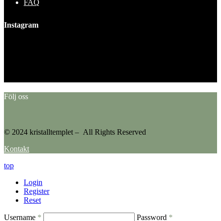
FAQ
Instagram
This error message is only visible to WordPress admins
Error: No feed found.
Please go to the Instagram Feed settings page to create a feed.
Följ oss
© 2024 kristalltemplet – All Rights Reserved
Kontakt
top
Login
Register
Reset
Username
*
Password
*