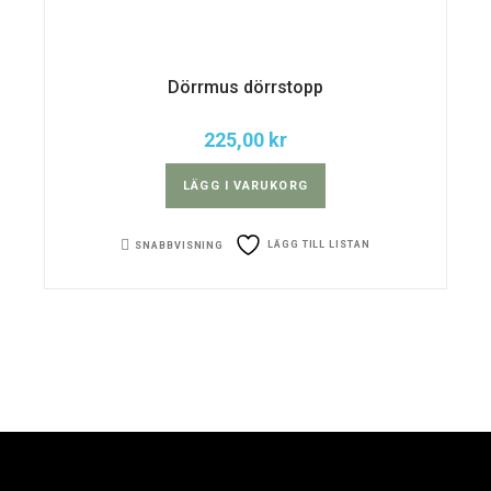
Dörrmus dörrstopp
225,00
kr
LÄGG I VARUKORG
LÄGG TILL LISTAN
SNABBVISNING