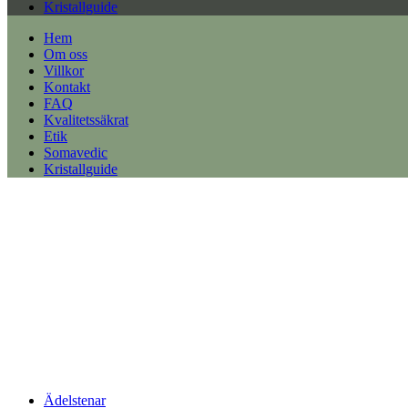
Kristallguide
Hem
Om oss
Villkor
Kontakt
FAQ
Kvalitetssäkrat
Etik
Somavedic
Kristallguide
Ädelstenar