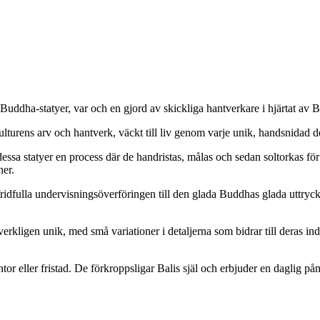
uddha-statyer, var och en gjord av skickliga hantverkare i hjärtat av B
kulturens arv och hantverk, väckt till liv genom varje unik, handsnidad de
ssa statyer en process där de handristas, målas och sedan soltorkas för 
ner.
ridfulla undervisningsöverföringen till den glada Buddhas glada uttryck
rkligen unik, med små variationer i detaljerna som bidrar till deras indi
ontor eller fristad. De förkroppsligar Balis själ och erbjuder en daglig 