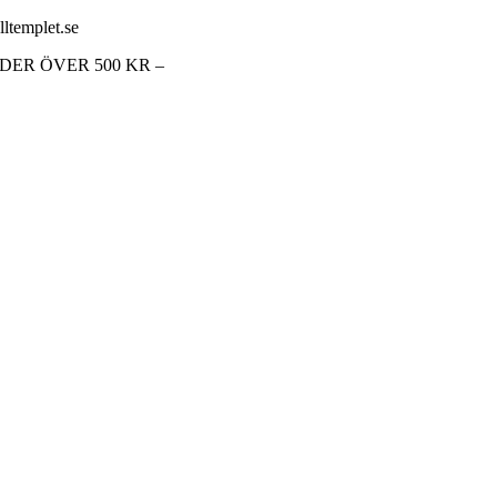
lltemplet.se
RDER ÖVER 500 KR –