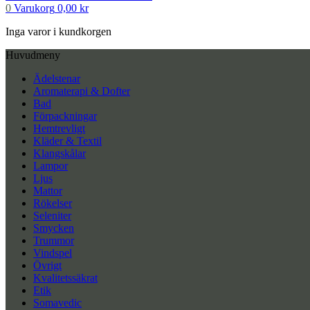
0
Varukorg
0,00
kr
Inga varor i kundkorgen
Huvudmeny
Ädelstenar
Aromaterapi & Dofter
Bad
Förpackningar
Hemtrevligt
Kläder & Textil
Klangskålar
Lampor
Ljus
Mattor
Rökelser
Seleniter
Smycken
Trummor
Vindspel
Övrigt
Kvalitetssäkrat
Etik
Somavedic