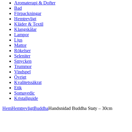
Aromaterapi & Dofter
Bad
Förpackningar
Hemtrevligt
Kläder & Textil
Klangskålar
Lampor
Ljus
Mattor
Rökelser
Seleniter
Smycken
Trummor
Vindspel
Övrigt
Kvalitetssäkrat
Etik
Somavedic
Kristallguide
Hem
Hemtrevligt
Buddha
Handsnidad Buddha Staty – 30cm