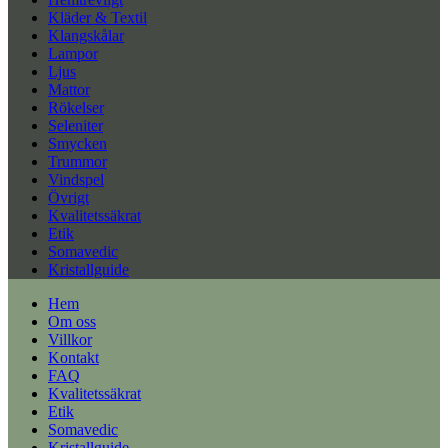
Kläder & Textil
Klangskålar
Lampor
Ljus
Mattor
Rökelser
Seleniter
Smycken
Trummor
Vindspel
Övrigt
Kvalitetssäkrat
Etik
Somavedic
Kristallguide
Hem
Om oss
Villkor
Kontakt
FAQ
Kvalitetssäkrat
Etik
Somavedic
Kristallguide