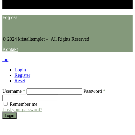
Please go to the Instagram Feed settings page to create a feed.
Följ oss
© 2024 kristalltemplet – All Rights Reserved
Kontakt
top
Login
Register
Reset
Username
*
Password
*
Remember me
Lost your password?
Login