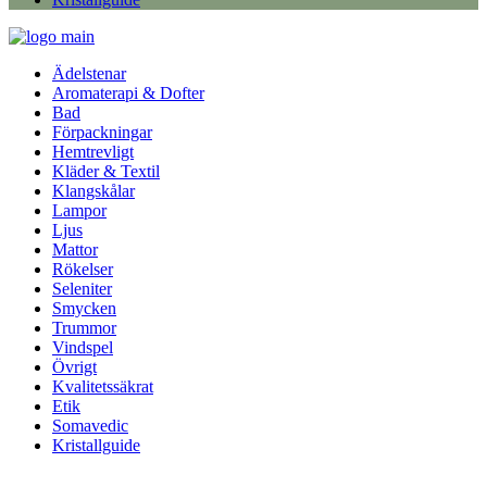
Ädelstenar
Aromaterapi & Dofter
Bad
Förpackningar
Hemtrevligt
Kläder & Textil
Klangskålar
Lampor
Ljus
Mattor
Rökelser
Seleniter
Smycken
Trummor
Vindspel
Övrigt
Kvalitetssäkrat
Etik
Somavedic
Kristallguide