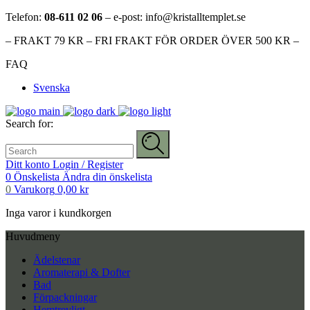
Telefon:
08-611 02 06
– e-post: info@kristalltemplet.se
– FRAKT 79 KR – FRI FRAKT FÖR ORDER ÖVER 500 KR –
FAQ
Svenska
Search for:
Ditt konto
Login / Register
0
Önskelista
Ändra din önskelista
0
Varukorg
0,00
kr
Inga varor i kundkorgen
Huvudmeny
Ädelstenar
Aromaterapi & Dofter
Bad
Förpackningar
Hemtrevligt