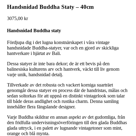
Handsnidad Buddha Staty – 40cm
3075,00
kr
Handsnidad Buddha staty
Fördjupa dig i det lugna konstnärskapet i våra vintage
handsnidade Buddha-statyer, var och en gjord av skickliga
hantverkare i hjärtat av Bali.
Dessa statyer är inte bara dekor; de är ett bevis på den
balinesiska kulturens arv och hantverk, väckt till liv genom
varje unik, handsnidad detalj.
Tillverkade av det robusta och vackert korniga suarträet
genomgår dessa statyer en process där de handristas, målas och
sedan soltorkas för att uppnå en distinkt vintagelook som talar
till både deras andlighet och rustika charm. Denna samling
innehåller flera fängslande designer.
Varje Buddha skildrar en annan aspekt av det gudomliga, från
den fridfulla undervisningsöverföringen till den glada Buddhas
glada uttryck, i en palett av lugnande vintagetoner som mint,
orange och blå mynta.