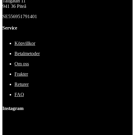
Tallgatan 11
941 36 Piteå
SE556951791401
Service
Köpvillkor
Betalmetoder
Om oss
Frakter
Returer
FAQ
Instagram
This error message is only visible to WordPress admins
Error: No feed found.