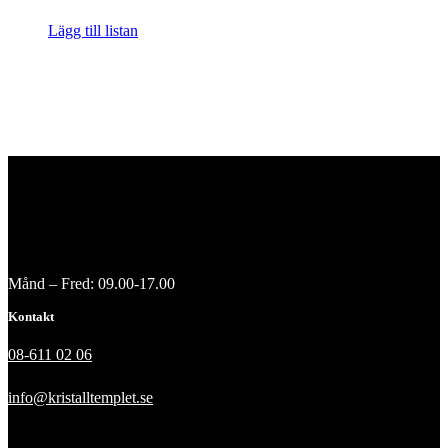
Lägg till listan
Månd – Fred: 09.00-17.00
Kontakt
08-611 02 06
info@kristalltemplet.se