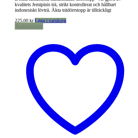
kvalitets Jemipinis trä, strikt kontrollerat och hållbart
indonesiskt lövträ. Äkta trädörrstopp är tillräckligt
225,00
kr
Lägg i varukorg
Snabbvisning