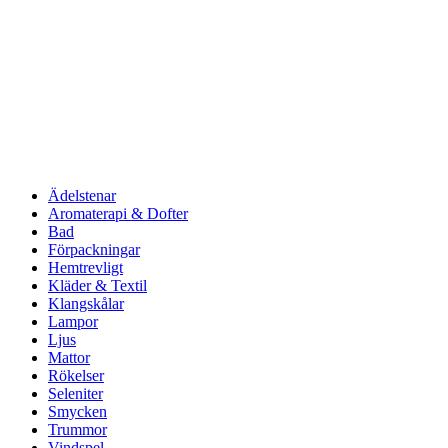
Ädelstenar
Aromaterapi & Dofter
Bad
Förpackningar
Hemtrevligt
Kläder & Textil
Klangskålar
Lampor
Ljus
Mattor
Rökelser
Seleniter
Smycken
Trummor
Vindspel