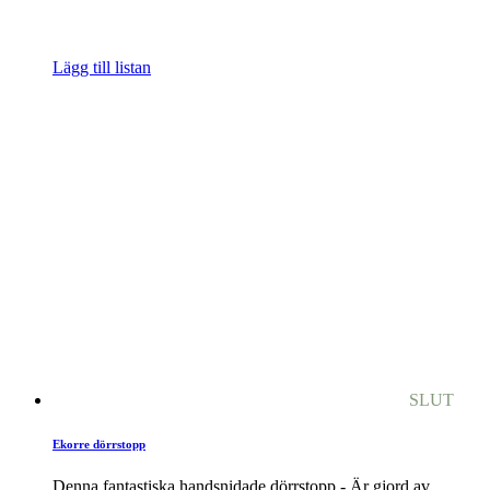
Lägg till listan
SLUT
Ekorre dörrstopp
Denna fantastiska handsnidade dörrstopp - Är gjord av