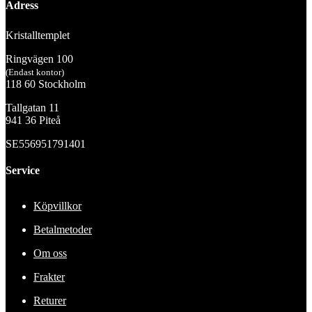
Adress
Kristalltemplet
Ringvägen 100
(Endast kontor)
118 60 Stockholm
Tallgatan 11
941 36 Piteå
SE556951791401
Service
Köpvillkor
Betalmetoder
Om oss
Frakter
Returer