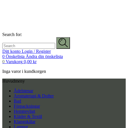
Search for:
Ditt konto
Login / Register
0
Önskelista
Ändra din önskelista
0
Varukorg
0,00
kr
Inga varor i kundkorgen
Huvudmeny
Ädelstenar
Aromaterapi & Dofter
Bad
Förpackningar
Hemtrevligt
Kläder & Textil
Klangskålar
Lampor