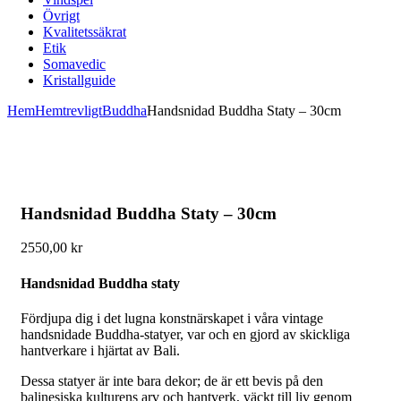
Övrigt
Kvalitetssäkrat
Etik
Somavedic
Kristallguide
Hem
Hemtrevligt
Buddha
Handsnidad Buddha Staty – 30cm
Handsnidad Buddha Staty – 30cm
2550,00
kr
Handsnidad Buddha staty
Fördjupa dig i det lugna konstnärskapet i våra vintage
handsnidade Buddha-statyer, var och en gjord av skickliga
hantverkare i hjärtat av Bali.
Dessa statyer är inte bara dekor; de är ett bevis på den
balinesiska kulturens arv och hantverk, väckt till liv genom