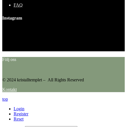
FAQ
Instagram
This error message is only visible to WordPress admins
Error: No feed found.
Please go to the Instagram Feed settings page to create a feed.
Följ oss
© 2024 kristalltemplet – All Rights Reserved
Kontakt
top
Login
Register
Reset