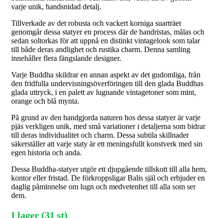
varje unik, handsnidad detalj.
Tillverkade av det robusta och vackert korniga suarträet
genomgår dessa statyer en process där de handristas, målas och
sedan soltorkas för att uppnå en distinkt vintagelook som talar
till både deras andlighet och rustika charm. Denna samling
innehåller flera fängslande designer.
Varje Buddha skildrar en annan aspekt av det gudomliga, från
den fridfulla undervisningsöverföringen till den glada Buddhas
glada uttryck, i en palett av lugnande vintagetoner som mint,
orange och blå mynta.
På grund av den handgjorda naturen hos dessa statyer är varje
pjäs verkligen unik, med små variationer i detaljerna som bidrar
till deras individualitet och charm. Dessa subtila skillnader
säkerställer att varje staty är ett meningsfullt konstverk med sin
egen historia och anda.
Dessa Buddha-statyer utgör ett djupgående tillskott till alla hem,
kontor eller fristad. De förkroppsligar Balis själ och erbjuder en
daglig påminnelse om lugn och medvetenhet till alla som ser
dem.
I lager (31 st)