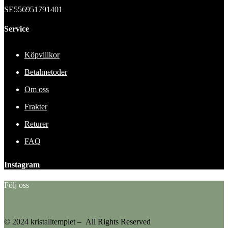
SE556951791401
Service
Köpvillkor
Betalmetoder
Om oss
Frakter
Returer
FAQ
Instagram
Följ oss
© 2024 kristalltemplet – All Rights Reserved