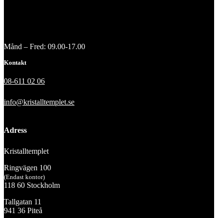
Månd – Fred: 09.00-17.00
Kontakt
08-611 02 06
info@kristalltemplet.se
Adress
Kristalltemplet
Ringvägen 100
(Endast kontor)
118 60 Stockholm
Tallgatan 11
941 36 Piteå