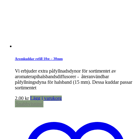
Aromkuddar refill 10st – 30mm
Vi erbjuder extra påfyllnadsdynor för sortimentet av
aromaterapihalsbandsdiffusorer - återanvändbar
påfyllningsdyna för halsband (15 mm). Dessa kuddar passar
sortimentet
2,00
kr
Lägg i varukorg
Snabbvisning