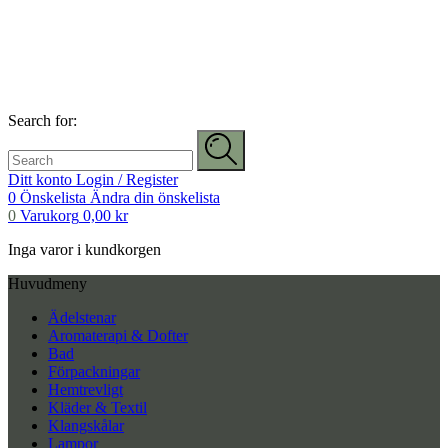
Search for:
Ditt konto
Login / Register
0
Önskelista
Ändra din önskelista
0
Varukorg
0,00
kr
Inga varor i kundkorgen
Huvudmeny
Ädelstenar
Aromaterapi & Dofter
Bad
Förpackningar
Hemtrevligt
Kläder & Textil
Klangskålar
Lampor