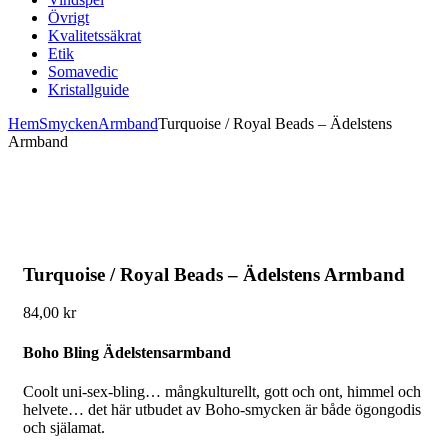
Övrigt
Kvalitetssäkrat
Etik
Somavedic
Kristallguide
Hem
Smycken
Armband
Turquoise / Royal Beads – Ädelstens
Armband
Turquoise / Royal Beads – Ädelstens Armband
84,00
kr
Boho Bling Ädelstensarmband
Coolt uni-sex-bling… mångkulturellt, gott och ont, himmel och
helvete… det här utbudet av Boho-smycken är både ögongodis
och själamat.