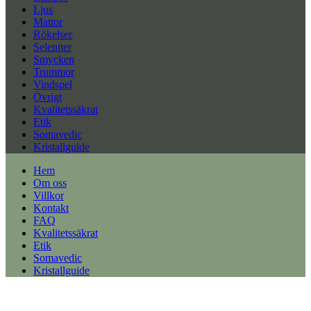
Ljus
Mattor
Rökelser
Seleniter
Smycken
Trummor
Vindspel
Övrigt
Kvalitetssäkrat
Etik
Somavedic
Kristallguide
Hem
Om oss
Villkor
Kontakt
FAQ
Kvalitetssäkrat
Etik
Somavedic
Kristallguide