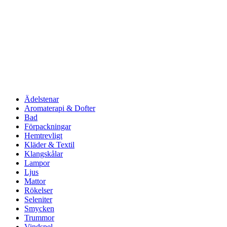
Ädelstenar
Aromaterapi & Dofter
Bad
Förpackningar
Hemtrevligt
Kläder & Textil
Klangskålar
Lampor
Ljus
Mattor
Rökelser
Seleniter
Smycken
Trummor
Vindspel