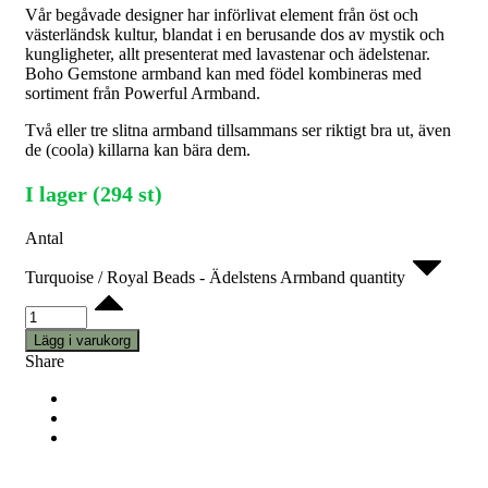
Vår begåvade designer har införlivat element från öst och
västerländsk kultur, blandat i en berusande dos av mystik och
kungligheter, allt presenterat med lavastenar och ädelstenar.
Boho Gemstone armband kan med födel kombineras med
sortiment från Powerful Armband.
Två eller tre slitna armband tillsammans ser riktigt bra ut, även
de (coola) killarna kan bära dem.
I lager (294 st)
Antal
Turquoise / Royal Beads - Ädelstens Armband quantity
Lägg i varukorg
Share