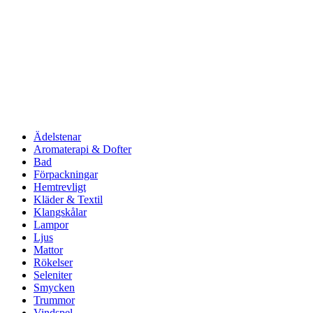
Ädelstenar
Aromaterapi & Dofter
Bad
Förpackningar
Hemtrevligt
Kläder & Textil
Klangskålar
Lampor
Ljus
Mattor
Rökelser
Seleniter
Smycken
Trummor
Vindspel