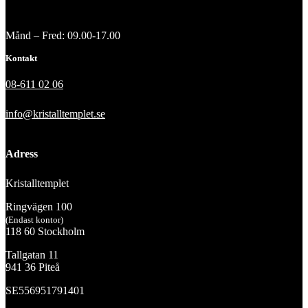
Månd – Fred: 09.00-17.00
Kontakt
08-611 02 06
info@kristalltemplet.se
Adress
Kristalltemplet
Ringvägen 100
(Endast kontor)
118 60 Stockholm
Tallgatan 11
941 36 Piteå
SE556951791401