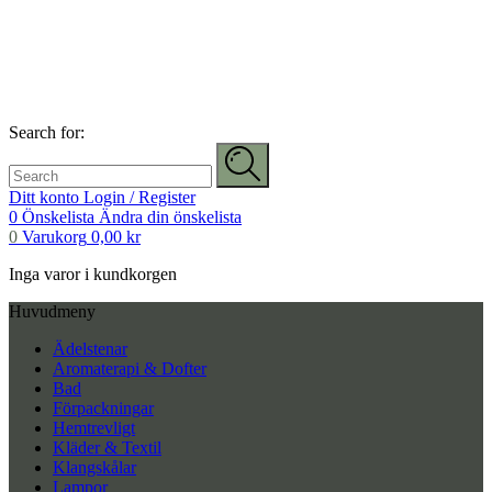
Search for:
Ditt konto
Login / Register
0
Önskelista
Ändra din önskelista
0
Varukorg
0,00
kr
Inga varor i kundkorgen
Huvudmeny
Ädelstenar
Aromaterapi & Dofter
Bad
Förpackningar
Hemtrevligt
Kläder & Textil
Klangskålar
Lampor