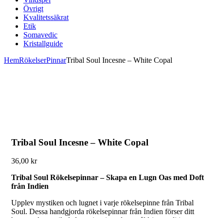
Övrigt
Kvalitetssäkrat
Etik
Somavedic
Kristallguide
Hem
Rökelser
Pinnar
Tribal Soul Incesne – White Copal
Tribal Soul Incesne – White Copal
36,00
kr
Tribal Soul Rökelsepinnar – Skapa en Lugn Oas med Doft
från Indien
Upplev mystiken och lugnet i varje rökelsepinne från Tribal
Soul. Dessa handgjorda rökelsepinnar från Indien förser ditt