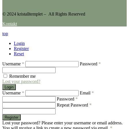
© 2024 kristalltemplet – All Rights Reserved
Kontakt
top
Login
Register
Reset
Username
*
Password
*
Remember me
Lost your password?
Login
Username
*
Email
*
Password
*
Repeat Password
*
Register
Lost your password? Please enter your username or email address.
You will receive a link to create a new password via email.
*