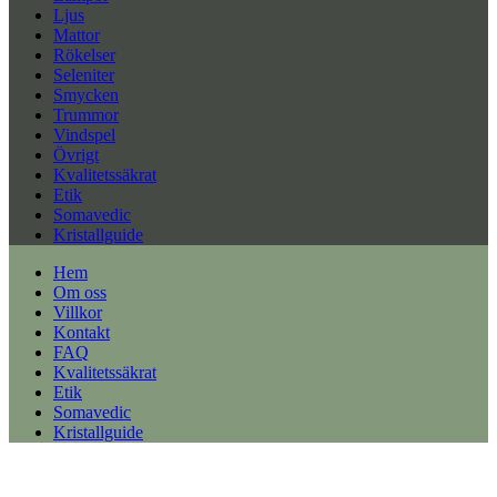
Ljus
Mattor
Rökelser
Seleniter
Smycken
Trummor
Vindspel
Övrigt
Kvalitetssäkrat
Etik
Somavedic
Kristallguide
Hem
Om oss
Villkor
Kontakt
FAQ
Kvalitetssäkrat
Etik
Somavedic
Kristallguide