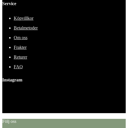
Service
Köpvillkor
Betalmetoder
Om oss
Frakter
Returer
FAQ
Instagram
This error message is only visible to WordPress admins
Error: No feed found.
Please go to the Instagram Feed settings page to create a feed.
Följ oss