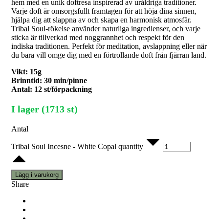
hem med en unik doftresa inspirerad av uråldriga traditioner.
Varje doft är omsorgsfullt framtagen för att höja dina sinnen,
hjälpa dig att slappna av och skapa en harmonisk atmosfär.
Tribal Soul-rökelse använder naturliga ingredienser, och varje
sticka är tillverkad med noggrannhet och respekt för den
indiska traditionen. Perfekt för meditation, avslappning eller när
du bara vill omge dig med en förtrollande doft från fjärran land.
Vikt: 15g
Brinntid: 30 min/pinne
Antal: 12 st/förpackning
I lager (1713 st)
Antal
Tribal Soul Incesne - White Copal quantity
Lägg i varukorg
Share