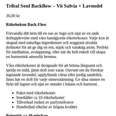
Tribal Soul Backflow – Vit Salvia + Lavendel
36,00
kr
Rökelsekon Back-Flow
Förvandla ditt hem till en oas av lugn och njut av en unik
doftupplevelse med våra handgjorda rökelsekoner. Varje kon är
skapad med naturliga ingredienser och noggrant utvalda
doftnoter för att ge dig en ren, mjuk och varaktig arom. Perfekt
för meditation, avslappning, eller när du helt enkelt vill skapa
en harmonisk atmosfär hemma.
Våra rökelsekoner är designade för att brinna långsamt och
sprida en mild, jämn doft som varar. Oavsett om du föredrar
lugnande lavendel, upplyftande citrus eller jordig sandelträ,
finns här en doft för varje sinnesstämning. Ge dina sinnen en
flykt till lugnet och njut av stunder i balans och harmoni.
Paket med rökelsekoner
Innehåller ca 10 rökelsekoner
Tillverkad endast av parfymråvaror
Handrullad rökelse av högsta kvalitet
Brinntid: ca 40 min/kon