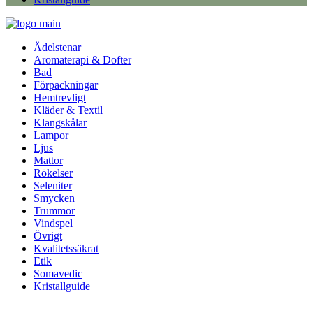
Ädelstenar
Aromaterapi & Dofter
Bad
Förpackningar
Hemtrevligt
Kläder & Textil
Klangskålar
Lampor
Ljus
Mattor
Rökelser
Seleniter
Smycken
Trummor
Vindspel
Övrigt
Kvalitetssäkrat
Etik
Somavedic
Kristallguide