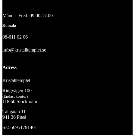
Månd – Fred: 09.00-17.00
Kontakt
08-611 02 06
info@kristalltemplet.se
Adress
Kristalltemplet
Ringvägen 100
(Endast kontor)
118 60 Stockholm
Tallgatan 11
941 36 Piteå
SE556951791401