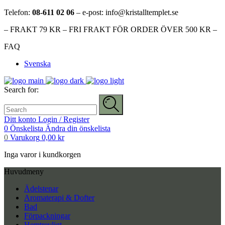
Telefon:
08-611 02 06
– e-post: info@kristalltemplet.se
– FRAKT 79 KR – FRI FRAKT FÖR ORDER ÖVER 500 KR –
FAQ
Svenska
Search for:
Ditt konto
Login / Register
0
Önskelista
Ändra din önskelista
0
Varukorg
0,00
kr
Inga varor i kundkorgen
Huvudmeny
Ädelstenar
Aromaterapi & Dofter
Bad
Förpackningar
Hemtrevligt