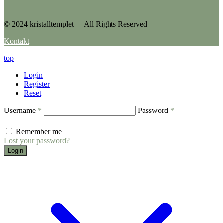
© 2024 kristalltemplet – All Rights Reserved
Kontakt
top
Login
Register
Reset
Username
*
Password
*
Remember me
Lost your password?
Login