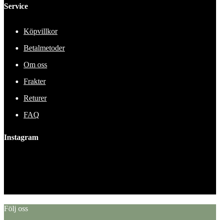
Service
Köpvillkor
Betalmetoder
Om oss
Frakter
Returer
FAQ
Instagram
This error message is only visible to WordPress admins
Error: No feed found.
Please go to the Instagram Feed settings page to create a feed.
Följ oss