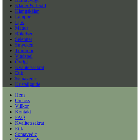
Kläder & Textil
Klangskålar
Lampor
Ljus
Mattor
Rökelser
Seleniter
Smycken
Trummor
Vindspel
Övrigt
Kvalitetssäkrat
Etik
Somavedic
Kristallguide
Hem
Om oss
Villkor
Kontakt
FAQ
Kvalitetssäkrat
Etik
Somavedic
Kristallguide