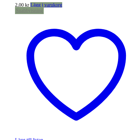
2,00
kr
Lägg i varukorg
Snabbvisning
Lägg till listan