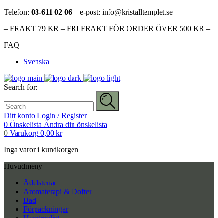
Telefon:
08-611 02 06
– e-post: info@kristalltemplet.se
– FRAKT 79 KR – FRI FRAKT FÖR ORDER ÖVER 500 KR –
FAQ
Svenska
Search for:
Ditt konto
Login / Register
0
Önskelista
Ändra din önskelista
0
Varukorg
0,00
kr
Inga varor i kundkorgen
Huvudmeny
Ädelstenar
Aromaterapi & Dofter
Bad
Förpackningar
Hemtrevligt