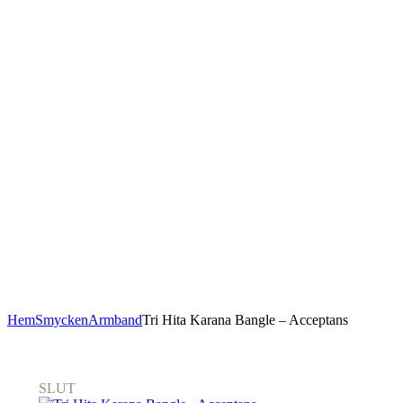
Hem
Smycken
Armband
Tri Hita Karana Bangle – Acceptans
SLUT