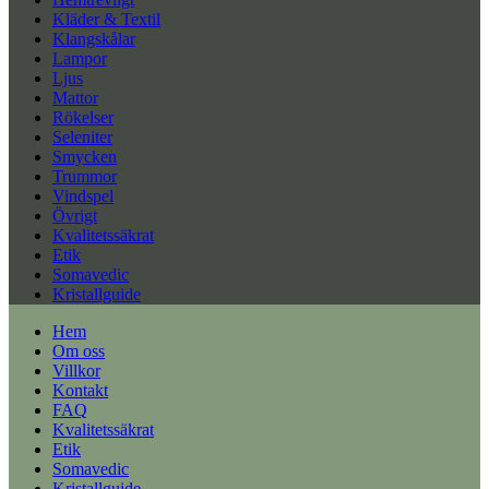
Kläder & Textil
Klangskålar
Lampor
Ljus
Mattor
Rökelser
Seleniter
Smycken
Trummor
Vindspel
Övrigt
Kvalitetssäkrat
Etik
Somavedic
Kristallguide
Hem
Om oss
Villkor
Kontakt
FAQ
Kvalitetssäkrat
Etik
Somavedic
Kristallguide