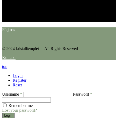
This error message is only visible to WordPress admins
Error: No feed found.
Please go to the Instagram Feed settings page to create a feed.
Följ oss
© 2024 kristalltemplet – All Rights Reserved
Kontakt
top
Login
Register
Reset
Username
*
Password
*
Remember me
Lost your password?
Login