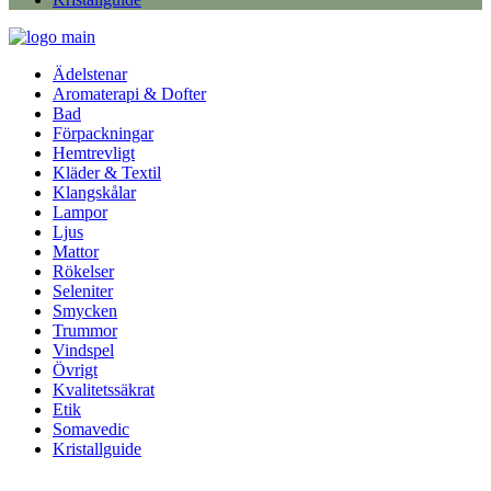
Ädelstenar
Aromaterapi & Dofter
Bad
Förpackningar
Hemtrevligt
Kläder & Textil
Klangskålar
Lampor
Ljus
Mattor
Rökelser
Seleniter
Smycken
Trummor
Vindspel
Övrigt
Kvalitetssäkrat
Etik
Somavedic
Kristallguide