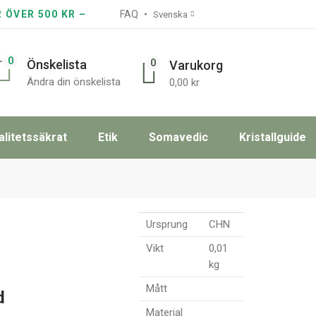
R ÖVER 500 KR –
FAQ
Svenska
0
0
Önskelista
Varukorg
Ändra din önskelista
0,00
kr
alitetssäkrat
Etik
Somavedic
Kristallguide
Ursprung
CHN
Vikt
0,01
kg
Mått
d
Material