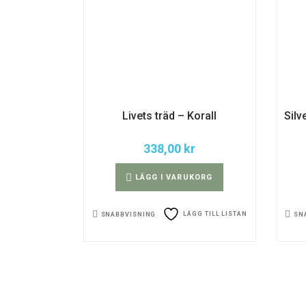
Livets träd – Korall
Sil
338,00
kr
LÄGG I VARUKORG
LÄGG TILL LISTAN
SNABBVISNING
SN