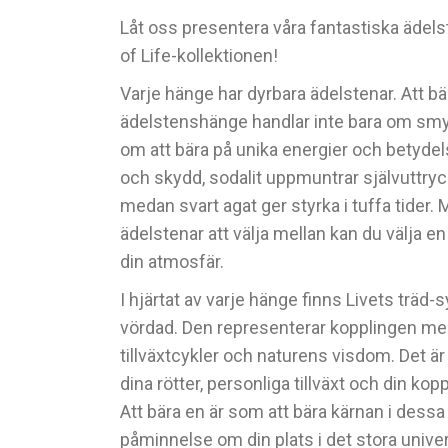
Låt oss presentera våra fantastiska ädel
of Life-kollektionen!
Varje hänge har dyrbara ädelstenar. Att bä
ädelstenshänge handlar inte bara om smy
om att bära på unika energier och betydel
och skydd, sodalit uppmuntrar självuttry
medan svart agat ger styrka i tuffa tider. 
ädelstenar att välja mellan kan du välja 
din atmosfär.
I hjärtat av varje hänge finns Livets träd-
vördad. Den representerar kopplingen mellan
tillväxtcykler och naturens visdom. Det 
dina rötter, personliga tillväxt och din kopp
Att bära en är som att bära kärnan i dessa 
påminnelse om din plats i det stora univer