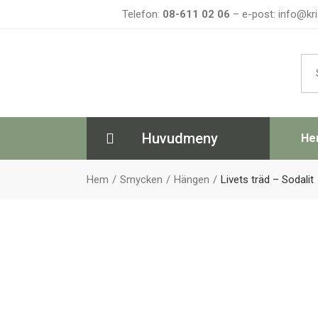
Telefon:
08-611 02 06
– e-post: info@kri
Sea
for:
Huvudmeny
He
Hem
Smycken
Hängen
Livets träd – Sodalit