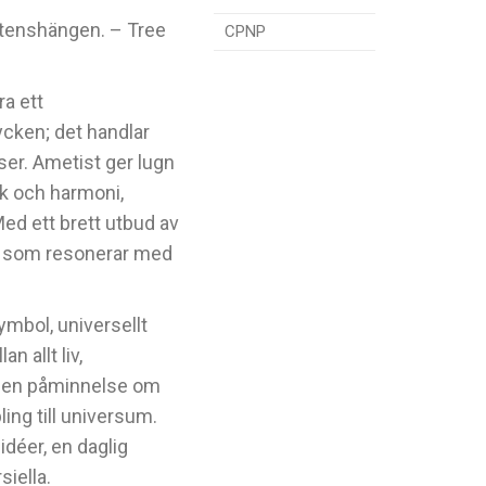
stenshängen. – Tree
CPNP
ra ett
cken; det handlar
ser. Ametist ger lugn
ck och harmoni,
Med ett brett utbud av
en som resonerar med
symbol, universellt
 allt liv,
är en påminnelse om
ling till universum.
idéer, en daglig
siella.