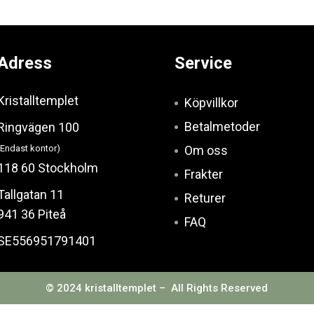
Adress
Service
Kristalltemplet
Köpvillkor
Betalmetoder
Ringvägen 100
(Endast kontor)
Om oss
118 60 Stockholm
Frakter
Tallgatan 11
Returer
941 36 Piteå
FAQ
SE556951791401
© 2024 kristalltemplet – All Rights Reserved