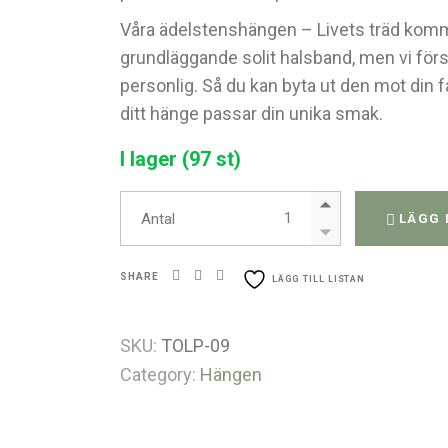
Våra ädelstenshängen – Livets träd kom
grundläggande solit halsband, men vi förstå
personlig. Så du kan byta ut den mot din fav
ditt hänge passar din unika smak.
I lager (97 st)
Livets träd - Sodalit quantit
Antal
LÄGG 
SHARE
LÄGG TILL LISTAN
SKU:
TOLP-09
Category:
Hängen