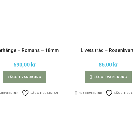
verhänge – Romans – 18mm
Livets träd – Rosenkvar
690,00
kr
86,00
kr
LÄGG I VARUKORG
LÄGG I VARUKORG
LÄGG TILL LISTAN
LÄGG TILL 
ABBVISNING
SNABBVISNING