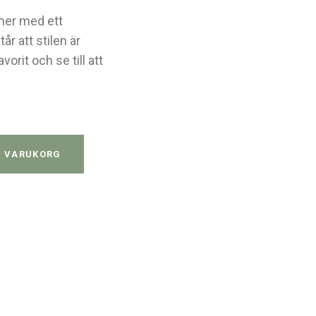
mer med ett
r att stilen är
orit och se till att
y
I VARUKORG