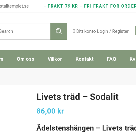
stalltemplet.se
– FRAKT 79 KR – FRI FRAKT FÖR ORDE
rch
Ditt konto
Login / Register
m
Om oss
Villkor
Kontakt
FAQ
Kv
Livets träd – Sodalit
86,00
kr
Ädelstenshängen – Livets trä