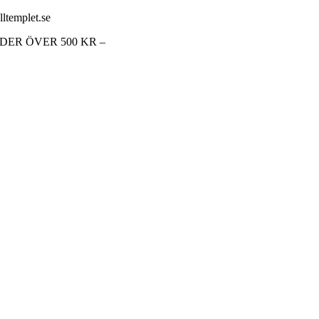
lltemplet.se
RDER ÖVER 500 KR –