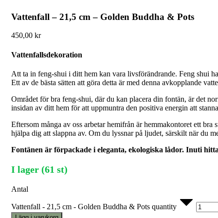
Vattenfall – 21,5 cm – Golden Buddha & Pots
450,00
kr
Vattenfallsdekoration
Att ta in feng-shui i ditt hem kan vara livsförändrande. Feng shui ha
Ett av de bästa sätten att göra detta är med denna avkopplande vatte
Området för bra feng-shui, där du kan placera din fontän, är det nor
insidan av ditt hem för att uppmuntra den positiva energin att stanna 
Eftersom många av oss arbetar hemifrån är hemmakontoret ett bra ställ
hjälpa dig att slappna av. Om du lyssnar på ljudet, särskilt när du me
Fontänen är förpackade i eleganta, ekologiska lådor. Inuti hit
I lager (61 st)
Antal
Vattenfall - 21,5 cm - Golden Buddha & Pots quantity
Lägg i varukorg