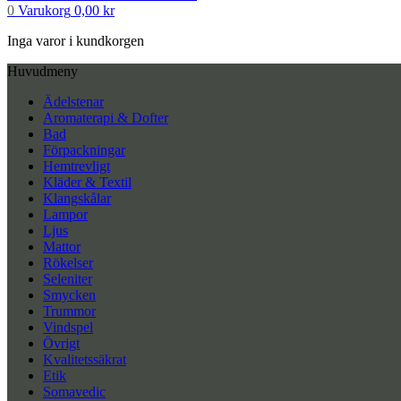
0
Varukorg
0,00
kr
Inga varor i kundkorgen
Huvudmeny
Ädelstenar
Aromaterapi & Dofter
Bad
Förpackningar
Hemtrevligt
Kläder & Textil
Klangskålar
Lampor
Ljus
Mattor
Rökelser
Seleniter
Smycken
Trummor
Vindspel
Övrigt
Kvalitetssäkrat
Etik
Somavedic