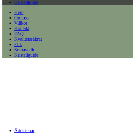
Kristallguide
Hem
Om oss
Villkor
Kontakt
FAQ
Kvalitetssäkrat
Etik
Somavedic
Kristallguide
Ädelstenar