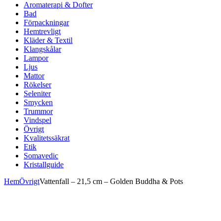
Aromaterapi & Dofter
Bad
Förpackningar
Hemtrevligt
Kläder & Textil
Klangskålar
Lampor
Ljus
Mattor
Rökelser
Seleniter
Smycken
Trummor
Vindspel
Övrigt
Kvalitetssäkrat
Etik
Somavedic
Kristallguide
Hem
Övrigt
Vattenfall – 21,5 cm – Golden Buddha & Pots