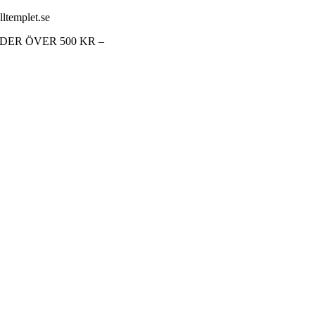
lltemplet.se
RDER ÖVER 500 KR –