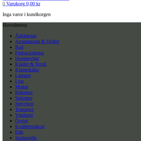
0
Varukorg
0,00
kr
Inga varor i kundkorgen
Huvudmeny
Ädelstenar
Aromaterapi & Dofter
Bad
Förpackningar
Hemtrevligt
Kläder & Textil
Klangskålar
Lampor
Ljus
Mattor
Rökelser
Seleniter
Smycken
Trummor
Vindspel
Övrigt
Kvalitetssäkrat
Etik
Somavedic