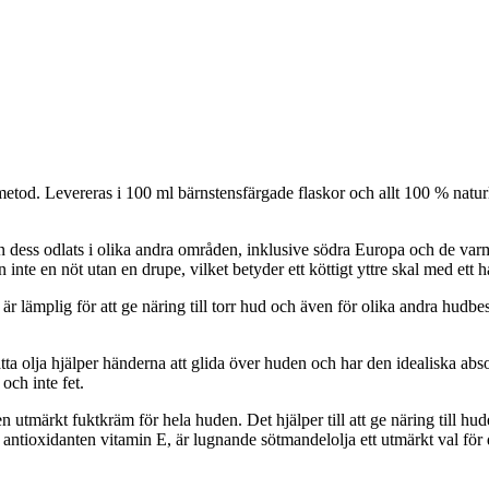
metod. Levereras i 100 ml bärnstensfärgade flaskor och allt 100 % natu
dess odlats i olika andra områden, inklusive södra Europa och de var
e en nöt utan en drupe, vilket betyder ett köttigt yttre skal med ett hår
r lämplig för att ge näring till torr hud och även för olika andra hud
a olja hjälper händerna att glida över huden och har den idealiska abs
och inte fet.
utmärkt fuktkräm för hela huden. Det hjälper till att ge näring till hude
iga antioxidanten vitamin E, är lugnande sötmandelolja ett utmärkt val 