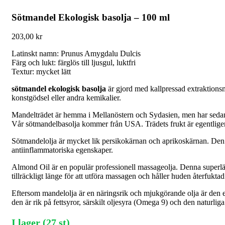
Sötmandel Ekologisk basolja – 100 ml
203,00
kr
Latinskt namn: Prunus Amygdalu Dulcis
Färg och lukt: färglös till ljusgul, luktfri
Textur: mycket lätt
sötmandel ekologisk basolja
är gjord med kallpressad extraktions
konstgödsel eller andra kemikalier.
Mandelträdet är hemma i Mellanöstern och Sydasien, men har sedan 
Vår sötmandelbasolja kommer från USA. Trädets frukt är egentligen int
Sötmandelolja är mycket lik persikokärnan och aprikoskärnan. Den ä
antiinflammatoriska egenskaper.
Almond Oil är en populär professionell massageolja. Denna superlätt
tillräckligt länge för att utföra massagen och håller huden återfuktad 
Eftersom mandelolja är en näringsrik och mjukgörande olja är den en 
den är rik på fettsyror, särskilt oljesyra (Omega 9) och den naturl
I lager (27 st)