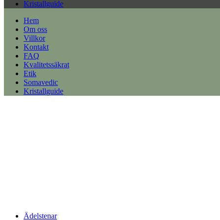
Kristallguide
Hem
Om oss
Villkor
Kontakt
FAQ
Kvalitetssäkrat
Etik
Somavedic
Kristallguide
Ädelstenar