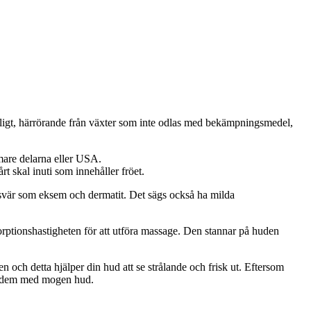
rligt, härrörande från växter som inte odlas med bekämpningsmedel,
mare delarna eller USA.
t skal inuti som innehåller fröet.
besvär som eksem och dermatit. Det sägs också ha milda
orptionshastigheten för att utföra massage. Den stannar på huden
n och detta hjälper din hud att se strålande och frisk ut. Eftersom
för dem med mogen hud.