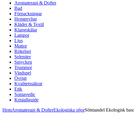
Aromaterapi & Dofter
Bad
Förpackningar
Hemtrevligt
Kläder & Textil
Klangskålar
Lampor
Ljus
Mattor
Rökelser
Seleniter
Smycken
Trummor
Vindspel
Övrigt
Kvalitetssäkrat
Etik
Somavedic
Kristallguide
Hem
Aromaterapi & Dofter
Ekologiska oljor
Sötmandel Ekologisk baso