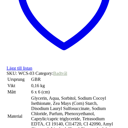
Lägg till listan
SKU:
WCS-03
Category:
Badtvål
Ursprung
GBR
Vikt
0,16 kg
Mått
6 x 6 (cm)
Glycerin, Aqua, Sorbitol, Sodium Cocoyl
Isethionate, Zea Mays (Corn) Starch,
Disodium Lauryl Sulfosuccinate, Sodium
Chloride, Parfum, Phenoxyethanol,
Material
Caprylic/capric triglyceride, Tetrasodium
EDTA, CI 19140, CI14720, CI 42090, Amyl