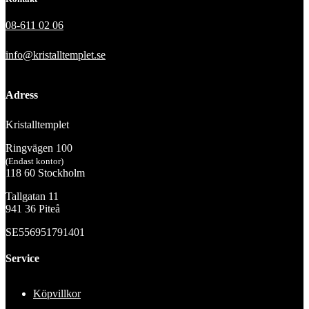
08-611 02 06
info@kristalltemplet.se
Adress
Kristalltemplet
Ringvägen 100
(Endast kontor)
118 60 Stockholm
Tallgatan 11
941 36 Piteå
SE556951791401
Service
Köpvillkor