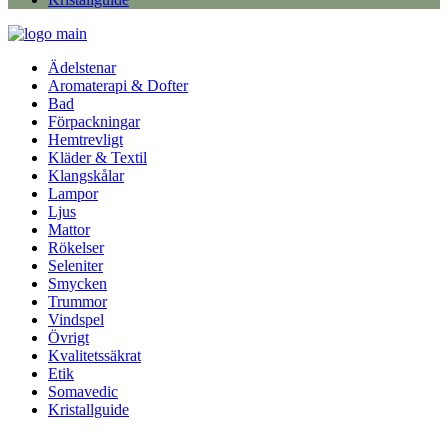
Ädelstenar
Aromaterapi & Dofter
Bad
Förpackningar
Hemtrevligt
Kläder & Textil
Klangskålar
Lampor
Ljus
Mattor
Rökelser
Seleniter
Smycken
Trummor
Vindspel
Övrigt
Kvalitetssäkrat
Etik
Somavedic
Kristallguide