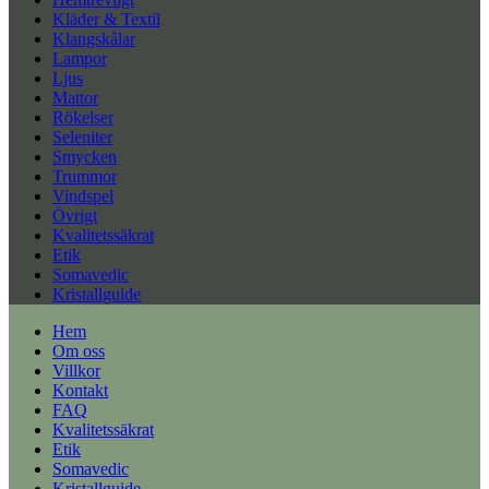
Kläder & Textil
Klangskålar
Lampor
Ljus
Mattor
Rökelser
Seleniter
Smycken
Trummor
Vindspel
Övrigt
Kvalitetssäkrat
Etik
Somavedic
Kristallguide
Hem
Om oss
Villkor
Kontakt
FAQ
Kvalitetssäkrat
Etik
Somavedic
Kristallguide