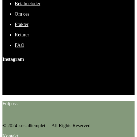
Betalmetoder
Om oss
Frakter
Returer
FAQ
Instagram
This error message is only visible to WordPress admins
Error: No feed found.
Please go to the Instagram Feed settings page to create a feed.
Följ oss
© 2024 kristalltemplet – All Rights Reserved
Kontakt