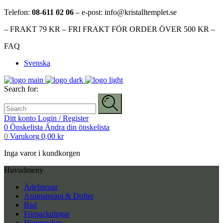
Telefon:
08-611 02 06
– e-post: info@kristalltemplet.se
– FRAKT 79 KR – FRI FRAKT FÖR ORDER ÖVER 500 KR –
FAQ
Svenska
Search for:
Ditt konto
Login / Register
0
Önskelista
Ändra din önskelista
0
Varukorg
0,00
kr
Inga varor i kundkorgen
Huvudmeny
Ädelstenar
Aromaterapi & Dofter
Bad
Förpackningar
Hemtrevligt