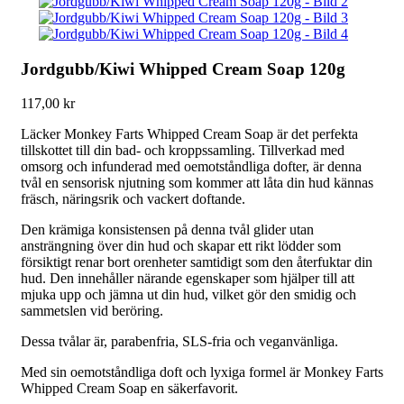
Jordgubb/Kiwi Whipped Cream Soap 120g
117,00
kr
Läcker Monkey Farts Whipped Cream Soap är det perfekta
tillskottet till din bad- och kroppssamling. Tillverkad med
omsorg och infunderad med oemotståndliga dofter, är denna
tvål en sensorisk njutning som kommer att låta din hud kännas
fräsch, näringsrik och vackert doftande.
Den krämiga konsistensen på denna tvål glider utan
ansträngning över din hud och skapar ett rikt lödder som
försiktigt renar bort orenheter samtidigt som den återfuktar din
hud. Den innehåller närande egenskaper som hjälper till att
mjuka upp och jämna ut din hud, vilket gör den smidig och
sammetslen vid beröring.
Dessa tvålar är, parabenfria, SLS-fria och veganvänliga.
Med sin oemotståndliga doft och lyxiga formel är Monkey Farts
Whipped Cream Soap en säkerfavorit.