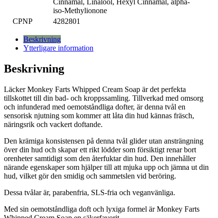
Cinnamal, Linalool, Hexyl Cinnamal, alpha-
iso-Methylionone
CPNP
4282801
Beskrivning
Ytterligare information
Beskrivning
Läcker Monkey Farts Whipped Cream Soap är det perfekta
tillskottet till din bad- och kroppssamling. Tillverkad med omsorg
och infunderad med oemotståndliga dofter, är denna tvål en
sensorisk njutning som kommer att låta din hud kännas fräsch,
näringsrik och vackert doftande.
Den krämiga konsistensen på denna tvål glider utan ansträngning
över din hud och skapar ett rikt lödder som försiktigt renar bort
orenheter samtidigt som den återfuktar din hud. Den innehåller
närande egenskaper som hjälper till att mjuka upp och jämna ut din
hud, vilket gör den smidig och sammetslen vid beröring.
Dessa tvålar är, parabenfria, SLS-fria och veganvänliga.
Med sin oemotståndliga doft och lyxiga formel är Monkey Farts
Whipped Cream Soap en säkerfavorit.