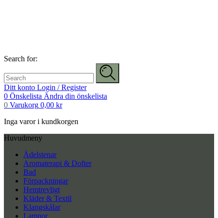
Search for:
Ditt konto
Login / Register
0
Önskelista
Ändra din önskelista
0
Varukorg
0,00
kr
Inga varor i kundkorgen
Huvudmeny
Ädelstenar
Aromaterapi & Dofter
Bad
Förpackningar
Hemtrevligt
Kläder & Textil
Klangskålar
Lampor