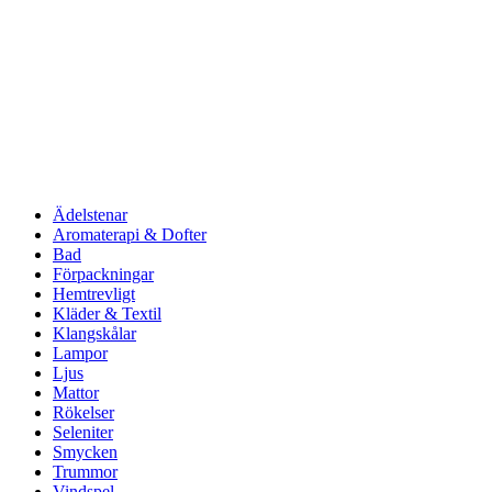
Ädelstenar
Aromaterapi & Dofter
Bad
Förpackningar
Hemtrevligt
Kläder & Textil
Klangskålar
Lampor
Ljus
Mattor
Rökelser
Seleniter
Smycken
Trummor
Vindspel