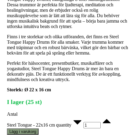
Dessa trummor är perfekta för ljudterapi, meditation och
healingövningar, men de erbjuder också en rolig
musikupplevelse som är lätt att lära sig för alla. Du behöver
ingen musikalisk bakgrund för att spela – börja bara jamma och
utforska intuitiva beats och rytmer.
Finns i tre storlekar och olika utföranden, det finns en Steel
Tongue Happy Drums för alla smaker. Varje trumma kommer
med träpinnar och en robust bärväska, vilket gör den bärbar och
bekväm för att spela på språng eller hemma.
Perfekt för hälsocenter, presentbutiker, musikaffärer och
yogastudior, Steel Tongue Happy Drums är mer än bara en
dekorativ pjäs. De är ett funktionellt verktyg för avkoppling,
mindfulness och kreativa uttryck.
Storlek: Ø 22 x 16 cm
I lager (25 st)
Antal
Steel Tongue - 22x16 cm quantity
Lägg i varukorg