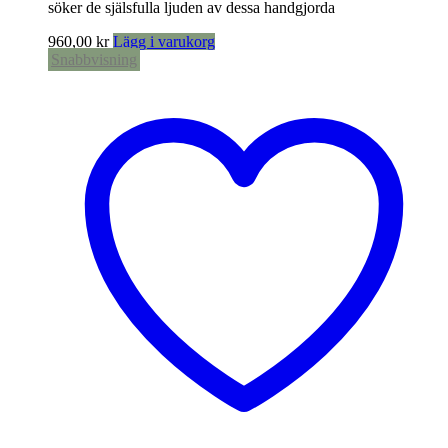
söker de själsfulla ljuden av dessa handgjorda
960,00
kr
Lägg i varukorg
Snabbvisning