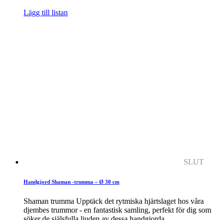
Lägg till listan
SLUT
Handgjord Shaman -trumma – Ø 30 cm
Shaman trumma Upptäck det rytmiska hjärtslaget hos våra
djembes trummor - en fantastisk samling, perfekt för dig som
söker de själsfulla ljuden av dessa handgjorda