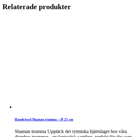
Relaterade produkter
Handgjord Shaman trumma – Ø 25 cm
Shaman trumma Upptäck det rytmiska hjärtslaget hos våra
djembes trummor - en fantastisk samling, perfekt för dig som