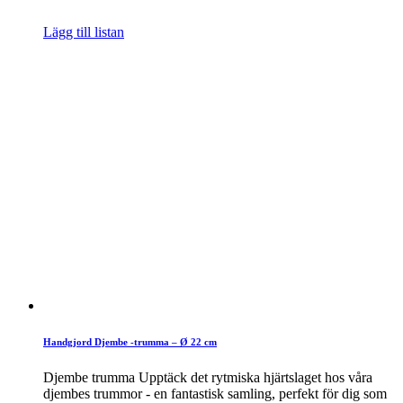
Lägg till listan
Handgjord Djembe -trumma – Ø 22 cm
Djembe trumma Upptäck det rytmiska hjärtslaget hos våra
djembes trummor - en fantastisk samling, perfekt för dig som