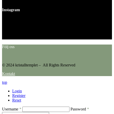
Instagram
This error message is only visible to WordPress admins
Error: No feed found.
Please go to the Instagram Feed settings page to create a feed.
Följ oss
© 2024 kristalltemplet – All Rights Reserved
Kontakt
top
Login
Register
Reset
Username
*
Password
*