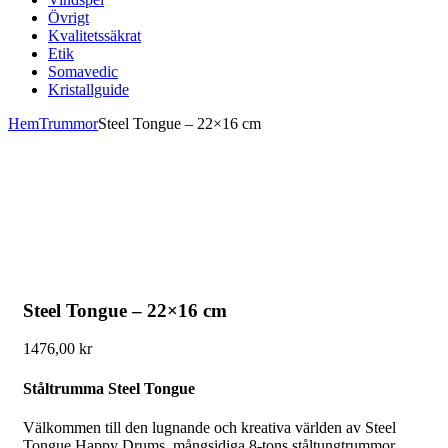
Övrigt
Kvalitetssäkrat
Etik
Somavedic
Kristallguide
Hem
Trummor
Steel Tongue – 22×16 cm
Steel Tongue – 22×16 cm
1476,00
kr
Ståltrumma Steel Tongue
Välkommen till den lugnande och kreativa världen av Steel
Tongue Happy Drums, mångsidiga 8-tons ståltungtrummor.