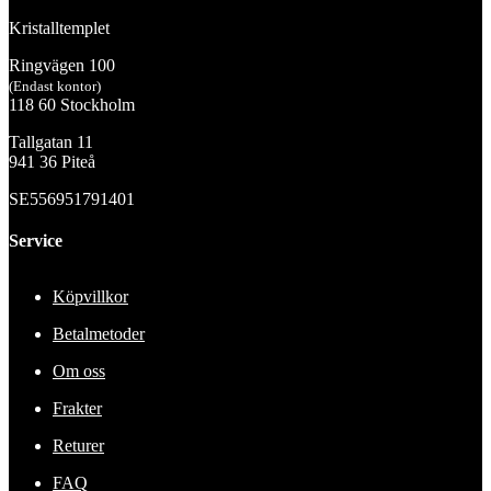
Kristalltemplet
Ringvägen 100
(Endast kontor)
118 60 Stockholm
Tallgatan 11
941 36 Piteå
SE556951791401
Service
Köpvillkor
Betalmetoder
Om oss
Frakter
Returer
FAQ